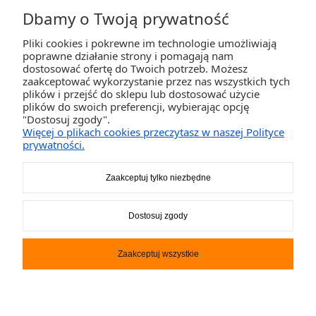
Dbamy o Twoją prywatność
Pliki cookies i pokrewne im technologie umożliwiają
ZAKUPY
poprawne działanie strony i pomagają nam
dostosować ofertę do Twoich potrzeb. Możesz
zaakceptować wykorzystanie przez nas wszystkich tych
POMOC
plików i przejść do sklepu lub dostosować użycie
plików do swoich preferencji, wybierając opcję
"Dostosuj zgody".
MOJE KONTO
Więcej o plikach cookies przeczytasz w naszej Polityce
prywatności.
INFORMACJE
Zaakceptuj tylko niezbędne
2K-Invest Sp. j. Ul. Św. Wojciecha 60, 41-922 Radzionków, śląskie NIP: 645-241-94-
Dostosuj zgody
33 REGON: 240545854
Napisz
sklep@activegames.pl
lub zadzwoń
+48796521697
Zaakceptuj wszystkie
Pokaż pełną wersję strony
Sklep internetowy Shoper.pl