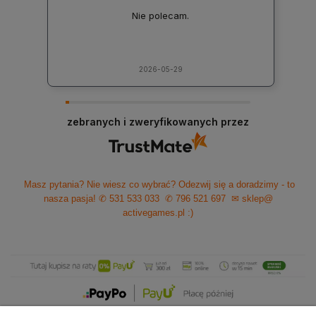
Nie polecam.
2026-05-29
zebranych i zweryfikowanych przez
Masz pytania? Nie wiesz co wybrać? Odezwij się a doradzimy - to
nasza pasja!
✆ 531 533 033
✆ 796 521 697
✉ sklep@
activegames.pl
:)