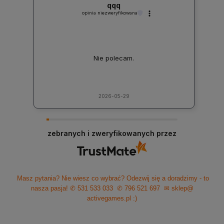
qqq
opinia niezweryfikowana
Nie polecam.
2026-05-29
zebranych i zweryfikowanych przez
Masz pytania? Nie wiesz co wybrać? Odezwij się a doradzimy - to
nasza pasja!
✆ 531 533 033
✆ 796 521 697
✉ sklep@
activegames.pl
:)