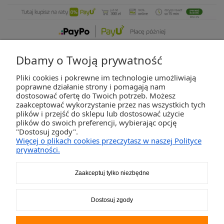
Dbamy o Twoją prywatność
Pliki cookies i pokrewne im technologie umożliwiają
ZAKUPY
poprawne działanie strony i pomagają nam
dostosować ofertę do Twoich potrzeb. Możesz
zaakceptować wykorzystanie przez nas wszystkich tych
POMOC
plików i przejść do sklepu lub dostosować użycie
plików do swoich preferencji, wybierając opcję
"Dostosuj zgody".
MOJE KONTO
Więcej o plikach cookies przeczytasz w naszej Polityce
prywatności.
INFORMACJE
Zaakceptuj tylko niezbędne
2K-Invest Sp. j. Ul. Św. Wojciecha 60, 41-922 Radzionków, śląskie NIP: 645-241-94-
Dostosuj zgody
33 REGON: 240545854
Napisz
sklep@activegames.pl
lub zadzwoń
+48796521697