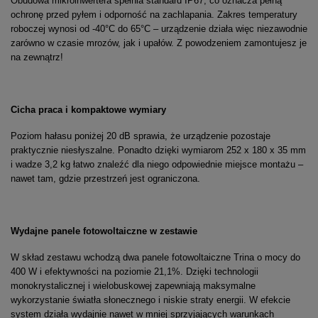
Obudowa mikroinwertera spełnia standard IP67, co oznacza pełną
ochronę przed pyłem i odporność na zachlapania. Zakres temperatury
roboczej wynosi od -40°C do 65°C – urządzenie działa więc niezawodnie
zarówno w czasie mrozów, jak i upałów. Z powodzeniem zamontujesz je
na zewnątrz!
Cicha praca i kompaktowe wymiary
Poziom hałasu poniżej 20 dB sprawia, że urządzenie pozostaje
praktycznie niesłyszalne. Ponadto dzięki wymiarom 252 x 180 x 35 mm
i wadze 3,2 kg łatwo znaleźć dla niego odpowiednie miejsce montażu –
nawet tam, gdzie przestrzeń jest ograniczona.
Wydajne panele fotowoltaiczne w zestawie
W skład zestawu wchodzą dwa panele fotowoltaiczne Trina o mocy do
400 W i efektywności na poziomie 21,1%. Dzięki technologii
monokrystalicznej i wielobuskowej zapewniają maksymalne
wykorzystanie światła słonecznego i niskie straty energii. W efekcie
system działa wydajnie nawet w mniej sprzyjających warunkach