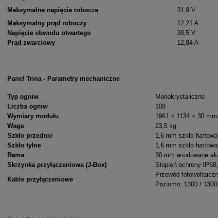
Maksymalne napięcie robocze
31,9 V
Maksymalny prąd roboczy
12,21 A
Napięcie obwodu otwartego
38,5 V
Prąd zwarciowy
12,84 A
Panel Trina - Parametry mechaniczne
Typ ogniw
Monokrystaliczne
Liczba ogniw
108
Wymiary modułu
1961 × 1134 × 30 mm
Waga
23,5 kg
Szkło przednie
1,6 mm szkło hartowan
Szkło tylne
1,6 mm szkło hartowa
Rama
30 mm anodowane alu
Skrzynka przyłączeniowa (J-Box)
Stopień ochrony IP68,
Przewód fotowoltaicz
Kable przyłączeniowe
Poziomo: 1300 / 130