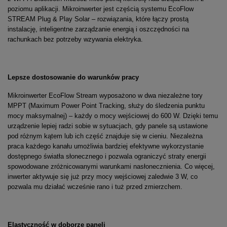
poziomu aplikacji. Mikroinwerter jest częścią systemu EcoFlow
STREAM Plug & Play Solar – rozwiązania, które łączy prostą
instalację, inteligentne zarządzanie energią i oszczędności na
rachunkach bez potrzeby wzywania elektryka.
Lepsze dostosowanie do warunków pracy
Mikroinwerter EcoFlow Stream wyposażono w dwa niezależne tory
MPPT (Maximum Power Point Tracking, służy do śledzenia punktu
mocy maksymalnej) – każdy o mocy wejściowej do 600 W. Dzięki temu
urządzenie lepiej radzi sobie w sytuacjach, gdy panele są ustawione
pod różnym kątem lub ich część znajduje się w cieniu. Niezależna
praca każdego kanału umożliwia bardziej efektywne wykorzystanie
dostępnego światła słonecznego i pozwala ograniczyć straty energii
spowodowane zróżnicowanymi warunkami nasłonecznienia. Co więcej,
inwerter aktywuje się już przy mocy wejściowej zaledwie 3 W, co
pozwala mu działać wcześnie rano i tuż przed zmierzchem.
Elastyczność w doborze paneli