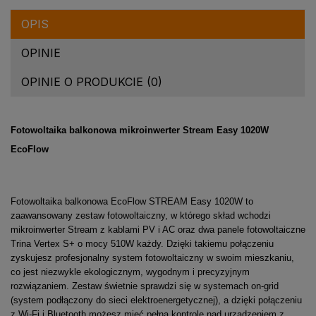
OPIS
OPINIE
OPINIE O PRODUKCIE (0)
Fotowoltaika balkonowa mikroinwerter Stream Easy 1020W
EcoFlow
Fotowoltaika balkonowa EcoFlow STREAM Easy 1020W to
zaawansowany zestaw fotowoltaiczny, w którego skład wchodzi
mikroinwerter Stream z kablami PV i AC oraz dwa panele fotowoltaiczne
Trina Vertex S+ o mocy 510W każdy. Dzięki takiemu połączeniu
zyskujesz profesjonalny system fotowoltaiczny w swoim mieszkaniu,
co jest niezwykle ekologicznym, wygodnym i precyzyjnym
rozwiązaniem. Zestaw świetnie sprawdzi się w systemach on-grid
(system podłączony do sieci elektroenergetycznej), a dzięki połączeniu
z Wi-Fi i Bluetooth możesz mieć pełną kontrolę nad urządzeniem z