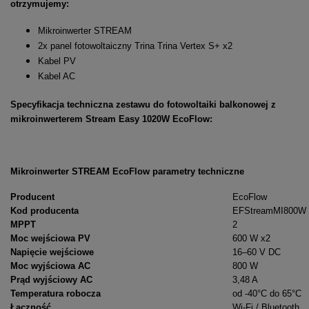
otrzymujemy:
Mikroinwerter STREAM
2x panel fotowoltaiczny Trina Trina Vertex S+ x2
Kabel PV
Kabel AC
Specyfikacja techniczna zestawu do fotowoltaiki balkonowej z
mikroinwerterem Stream Easy 1020W EcoFlow:
Mikroinwerter STREAM EcoFlow parametry techniczne
Producent
EcoFlow
Kod producenta
EFStreamMI800W
MPPT
2
Moc wejściowa PV
600 W x2
Napięcie wejściowe
16–60 V DC
Moc wyjściowa AC
800 W
Prąd wyjściowy AC
3,48 A
Temperatura robocza
od -40°C do 65°C
Łączność
Wi-Fi / Bluetooth