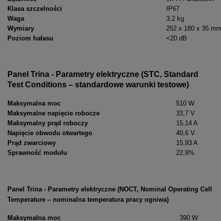
Klasa szczelności
IP67
Waga
3,2 kg
Wymiary
252 x 180 x 35 m
Poziom hałasu
<20 dB
Panel Trina - Parametry elektryczne (STC, Standard
Test Conditions – standardowe warunki testowe)
Maksymalna moc
510 W
Maksymalne napięcie robocze
33,7 V
Maksymalny prąd roboczy
15,14 A
Napięcie obwodu otwartego
40,6 V
Prąd zwarciowy
15,93 A
Sprawność modułu
22,9%
Panel Trina - Parametry elektryczne (NOCT, Nominal Operating Cell
Temperature – nominalna temperatura pracy ogniwa)
Maksymalna moc
390 W