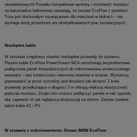
oświetleniowych! Ponadto kompaktowe wymiary i możliwość montażu
na balustradzie balkonowej sprawiają, że zestaw EcoFlow z panelami
Trina jest doskonałym rozwiązaniem dla mieszkań w blokach – nie
wymaga dużej przestrzeni ani skomplikowanych prac instalacyjnych.
Niezbędne kable
W zestawie znajdziesz również niezbędne przewody do systemu.
Płaskie kable EcoFlow PowerStream MC4 umożliwiają bezproblemowe
podłączenie paneli fotowoltaicznych do mikroinwertera umieszczonego
wewnątrz – bez konieczności wiercenia otworów w ścianie. Wystarczy
poprowadzić je przez szczeliny pod drzwiami lub oknami! Z kolei
przewody przedłużające o długości 3 m oferują większą elastyczność
podczas montażu. Dzięki nim możesz podłączyć panele w taki sposób,
aby zapewnić im jak najlepszą ekspozycję na słońce. Zestaw zawiera
także kable AC i PV.
W zestawie z mikroinwerterem Stream 800W EcoFlow