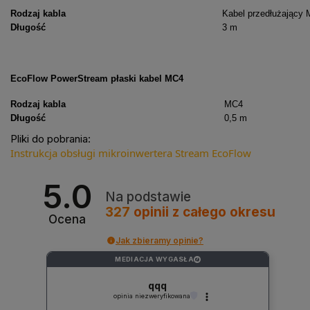
Rodzaj kabla
Kabel przedłużający
Długość
3 m
EcoFlow PowerStream płaski kabel MC4
Rodzaj kabla
MC4
Długość
0,5 m
Pliki do pobrania:
Instrukcja obsługi mikroinwertera Stream EcoFlow
5.0
Na podstawie
327
opinii
z całego okresu
Ocena
Jak zbieramy opinie?
MEDIACJA WYGASŁA
?
qqq
opinia niezweryfikowana