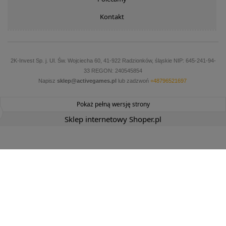
Kontakt
2K-Invest Sp. j. Ul. Św. Wojciecha 60, 41-922 Radzionków, śląskie NIP: 645-241-94-
33 REGON: 240545854
Napisz
sklep@activegames.pl
lub zadzwoń
+48796521697
Pokaż pełną wersję strony
Sklep internetowy Shoper.pl