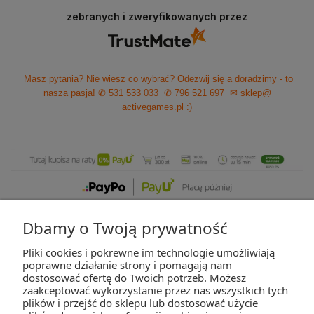
zebranych i zweryfikowanych przez
Masz pytania? Nie wiesz co wybrać? Odezwij się a doradzimy - to
nasza pasja!
✆ 531 533 033
✆ 796 521 697
✉ sklep@
activegames.pl
:)
Dbamy o Twoją prywatność
Pliki cookies i pokrewne im technologie umożliwiają
ZAKUPY
poprawne działanie strony i pomagają nam
dostosować ofertę do Twoich potrzeb. Możesz
zaakceptować wykorzystanie przez nas wszystkich tych
POMOC
plików i przejść do sklepu lub dostosować użycie