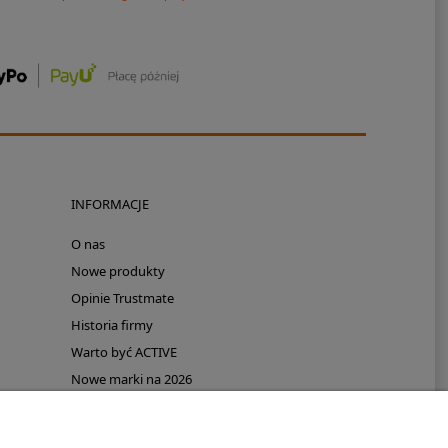
INFORMACJE
O nas
Nowe produkty
Opinie Trustmate
Historia firmy
Warto być ACTIVE
Nowe marki na 2026
Promocje
Polecamy