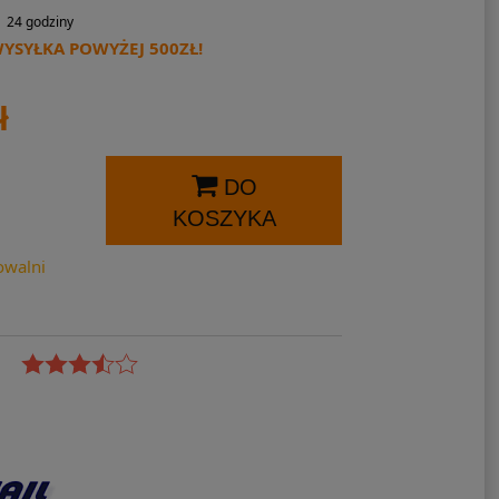
24 godziny
SYŁKA POWYŻEJ 500ZŁ!
ł
DO
KOSZYKA
owalni