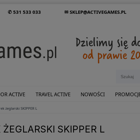
✆ 531 533 033
✉ SKLEP@ACTIVEGAMES.PL
OR ACTIVE
TRAVEL ACTIVE
NOWOŚCI
PROMOCJ
ek żeglarski SKIPPER L
SHOWROOM: ODWIEDŹ NAS NA ŚLĄSKU!
ŻEGLARSKI SKIPPER L