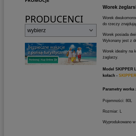
PROMOCJE
Worek żeglars
PRODUCENCI
Worek dwukomorowy
do rzeczy znajdują
Worek posiada dwie
Wykonany jest z do
Worek idealny na k
żaglarzy.
Model SKIPPER L 
kołach -
SKIPPER 
Parametry worka 
Pojemności: 80L
Rozmiar: L
Wyprodukowano w P