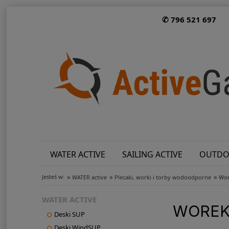
✆ 796 521 697
WATER ACTIVE
SAILING ACTIVE
OUTDO
»
»
»
Jesteś w:
WATER active
Plecaki, worki i torby wodoodporne
Wor
WATER ACTIVE
WOREK 
Deski SUP
Deski WindSUP