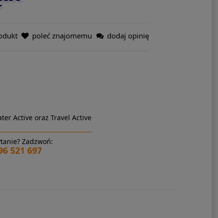
odukt
poleć znajomemu
dodaj opinię
ter Active oraz Travel Active
tanie? Zadzwoń:
96 521 697