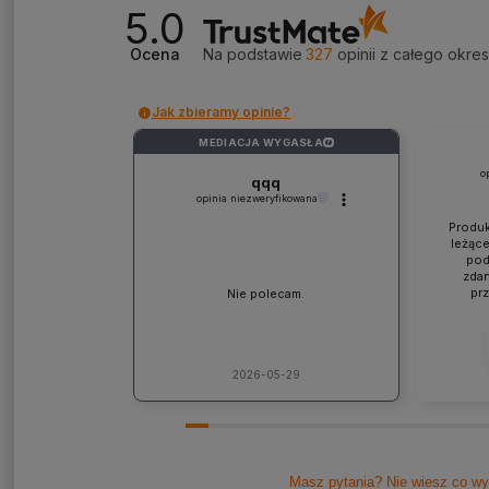
5.0
Ocena
Na podstawie
327
opinii
z całego okre
Jak zbieramy opinie?
MEDIACJA WYGASŁA
?
o
qqq
opinia niezweryfikowana
Produk
leżące
pod
zdan
pr
Nie polecam.
współp
ponad
jaki
lic
kons
2026-05-29
Pole
Masz pytania? Nie wiesz co wy