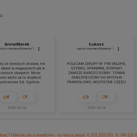
su
AnnaiMarek
Łukasz
pinia niezweryfikowana
opinia niezweryfikowana
ty że świeżych dostaw, nie
POLECAM ZAKUPY W TYM SKLEPIE,
 latami w magazynach jak w
SZYBKO, SPRAWNIE, KONTAKT
obnych sklepach. Moim
ZAWSZE BARDZO DOBRY. TOWAR
iem warto za to dopłacić
ZABEZPIECZONY DO WYSYŁKI
zysłowiowe 5zł. Ogólnie
PRAWIDŁOWO, WSZYSTKIE CZĘŚCI
raca przebiega owocnie od
BYŁY W ZESTAWIE. jEŻELI KTOŚ
 7 lat. Jeśli pojawiają się
PLANUJE ZAKUP TO NAPEWNO
eś problemy zawsze można
WARTO TUTAJ
4
1
3
0
zyć na szybką pomoc czy
ultacje i rzeczową rade.
2026-03-02
2026-02-16
cam z czystym sumieniem!
brać? Odezwij się a doradzimy - to nasza pasja!
✆ 531 533 033
✆ 796 521 