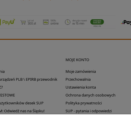
MOJE KONTO
nia
Moje zamówienia
 urządzeń PLB \ EPIRB przewodnik
Przechowalnia
ć?
Ustawienia konta
TESTOWE
Ochrona danych osobowych
 użytkowników desek SUP
Polityka prywatności
Odwiedź nas na Śląsku!
SUP - pytania i odpowiedzi
Wyprzedaż magazynu