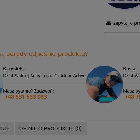
zapytaj o pr
sz porady odnośnie produktu?
Krzysiek
Kasia
Dział Sailing Active oraz Outdoor Active
Dział Wa
Masz pytanie? Zadzwoń:
Masz py
+48 531 533 033
+48 7
INIE
OPINIE O PRODUKCIE (0)