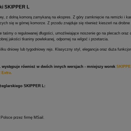
ki SKIPPER L
, z dolną komorą zamykaną na ekspres. Z góry zamknięcie na remizki i kar
cych się w górnej komorze. Z przodu znajduje się również kieszeń na drobne
 taśmy o regulowanej długości, umożliwiające noszenie go na plecach oraz d
brej jakości tkaniny powlekanej, odpornej na wilgoć i przetarcia.
ilku dniowy lub tygodniowy rejs. Klasyczny styl, elegancja oraz duża funkc
występuje również w dwóch innych wersjach - mniejszy worek
SKIPPE
Extra.
żeglarskiego SKIPPER L:
olsce przez firmę MSail.