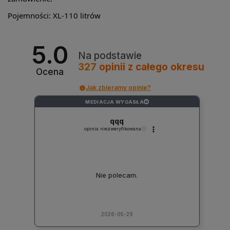
Pojemności: XL-110 litrów
5.0
Na podstawie
327
opinii
z całego okresu
Ocena
Jak zbieramy opinie?
MEDIACJA WYGASŁA
?
qqq
opinia niezweryfikowana
Nie polecam.
2026-05-29