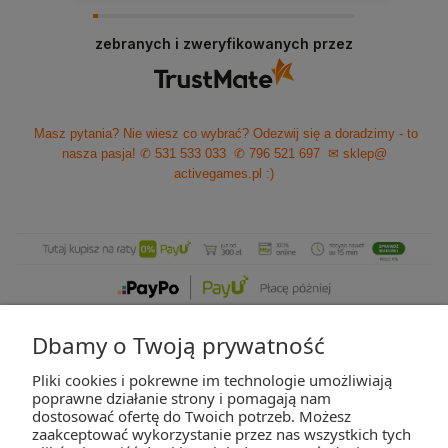
zebranych i zweryfikowanych przez
Masz pytania? Nie wiesz co wybrać? Odezwij się a doradzimy - to
nasza pasja!
✆ 531 533 033
✆ 796 521 697
✉ sklep@
activegames.pl
:)
Dbamy o Twoją prywatność
Pliki cookies i pokrewne im technologie umożliwiają
ZAKUPY
poprawne działanie strony i pomagają nam
dostosować ofertę do Twoich potrzeb. Możesz
zaakceptować wykorzystanie przez nas wszystkich tych
POMOC