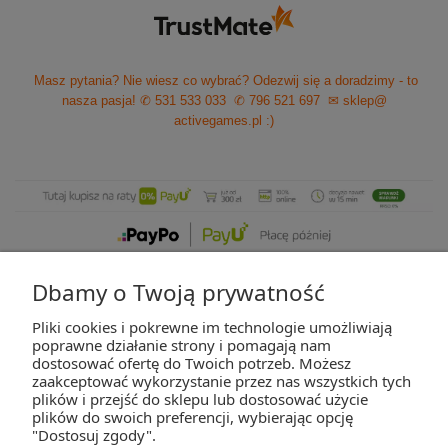
Masz pytania? Nie wiesz co wybrać? Odezwij się a doradzimy - to
nasza pasja!
✆ 531 533 033
✆ 796 521 697
✉ sklep@
activegames.pl
:)
Dbamy o Twoją prywatność
Pliki cookies i pokrewne im technologie umożliwiają
ZAKUPY
poprawne działanie strony i pomagają nam
dostosować ofertę do Twoich potrzeb. Możesz
zaakceptować wykorzystanie przez nas wszystkich tych
POMOC
plików i przejść do sklepu lub dostosować użycie
plików do swoich preferencji, wybierając opcję
"Dostosuj zgody".
MOJE KONTO