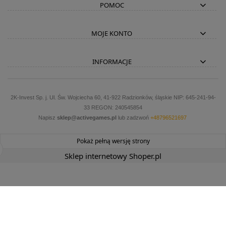
POMOC
MOJE KONTO
INFORMACJE
2K-Invest Sp. j. Ul. Św. Wojciecha 60, 41-922 Radzionków, śląskie NIP: 645-241-94-
33 REGON: 240545854
Napisz
sklep@activegames.pl
lub zadzwoń
+48796521697
Pokaż pełną wersję strony
Sklep internetowy Shoper.pl