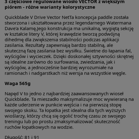
3 częściowe regulowane wiosło VECTOR z większym
piórem - różne warianty kolorystyczne
Quickblade V Drive Vector NetTa koncepcja paddle została
stworzona i ukształtowana przez legendarnego Watermana
Dave'a Kalamę.Jego konstrukcja ma unikalną, wygiętą sekcję
w kształcie litery V, której krawędzie tworzą podwójną
dihedmę dla zwiększenia stabilności podczas aplikacji
zasilania. Rezultaty zapewniają bardzo stabilną, ale
skuteczną fazę zasilania bez wysiłku. Świetne do łapania fal,
wyścigów i wycieczek. Dzięki doskonałej sztywności skrętnej
są idealne zarówno do surfowania, zwiedzania, jak i
wyścigów, a jednocześnie bardziej wyrozumiałe na
ramionach i nadgarstkach niż wersja na wszystkie węgle.
Waga 565g
Napęd V to jedno z najbardziej zaawansowanych wioseł
Quickblade. Ta mieszadło maksymalizuje moc wywieraną na
każde uderzenie w punkcie wejścia i na pierwszą stopę
swojego skoku. Ta łopatka jest idealna dla tych wyższych
wioślarzy, którzy chcą się ogolić trochę czasu ze swojego
treningu lub po prostu zmaksymalizować skuteczność
ruchów łopatkowych na wodzie.
Długość: 81 i 91