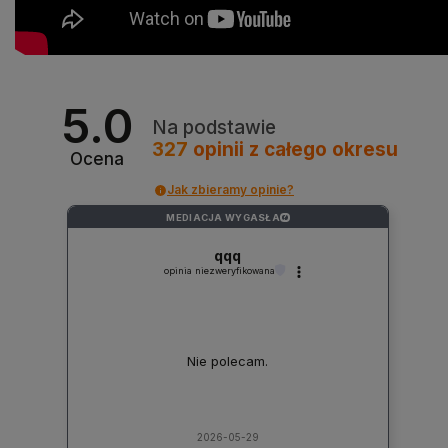
5.0
Na podstawie
327
opinii
z całego okresu
Ocena
Jak zbieramy opinie?
MEDIACJA WYGASŁA
?
qqq
opinia niezweryfikowana
Nie polecam.
2026-05-29