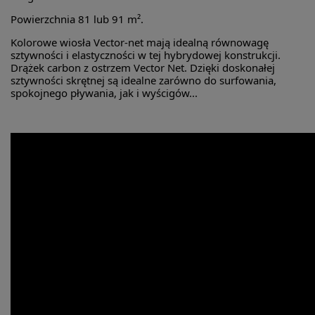
Powierzchnia 81 lub 91 m².
Kolorowe wiosła Vector-net mają idealną równowagę
sztywności i elastyczności w tej hybrydowej konstrukcji.
Drążek carbon z ostrzem Vector Net. Dzięki doskonałej
sztywności skrętnej są idealne zarówno do surfowania,
spokojnego pływania, jak i wyścigów...