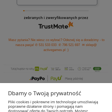
zebranych i zweryfikowanych przez
Masz pytania? Nie wiesz co wybrać? Odezwij się a doradzimy - to
nasza pasja!
✆ 531 533 033
✆ 796 521 697
✉ sklep@
activegames.pl
:)
Dbamy o Twoją prywatność
Pliki cookies i pokrewne im technologie umożliwiają
ZAKUPY
poprawne działanie strony i pomagają nam
dostosować ofertę do Twoich potrzeb. Możesz