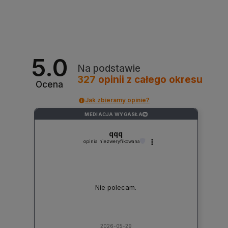
5.0
Na podstawie
327
opinii
z całego okresu
Ocena
Jak zbieramy opinie?
MEDIACJA WYGASŁA
?
qqq
opinia niezweryfikowana
Nie polecam.
2026-05-29