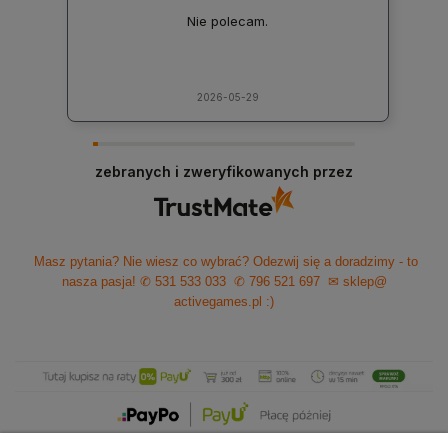
Nie polecam.
2026-05-29
zebranych i zweryfikowanych przez
Masz pytania? Nie wiesz co wybrać? Odezwij się a doradzimy - to
nasza pasja!
✆ 531 533 033
✆ 796 521 697
✉ sklep@
activegames.pl
:)