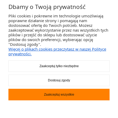
Dbamy o Twoją prywatność
Pliki cookies i pokrewne im technologie umożliwiają
ZAKUPY
poprawne działanie strony i pomagają nam
dostosować ofertę do Twoich potrzeb. Możesz
zaakceptować wykorzystanie przez nas wszystkich tych
POMOC
plików i przejść do sklepu lub dostosować użycie
plików do swoich preferencji, wybierając opcję
"Dostosuj zgody".
MOJE KONTO
Więcej o plikach cookies przeczytasz w naszej Polityce
prywatności.
INFORMACJE
Zaakceptuj tylko niezbędne
2K-Invest Sp. j. Ul. Św. Wojciecha 60, 41-922 Radzionków, śląskie NIP: 645-241-94-
Dostosuj zgody
33 REGON: 240545854
Napisz
sklep@activegames.pl
lub zadzwoń
+48796521697
Zaakceptuj wszystkie
Pokaż pełną wersję strony
Sklep internetowy Shoper.pl