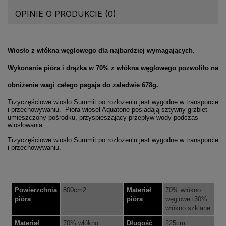
OPINIE O PRODUKCIE (0)
Wiosło z włókna węglowego dla najbardziej wymagających.
Wykonanie pióra i drążka w 70% z włókna węglowego pozwoliło na
obniżenie wagi całego pagaja do zaledwie 678g.
Trzyczęściowe wiosło Summit po rozłożeniu jest wygodne w transporcie
i przechowywaniu. Pióra wioseł Aquatone posiadają sztywny grzbiet
umieszczony pośrodku, przyspieszający przepływ wody podczas
wiosłowania.
Trzyczęściowe wiosło Summit po rozłożeniu jest wygodne w transporcie
i przechowywaniu.
Powierzchnia
800cm2
Materiał
70% włókno
pióra
pióra
węglowe+30%
włókno szklane
Materiał
70% włókno
Długość
225cm