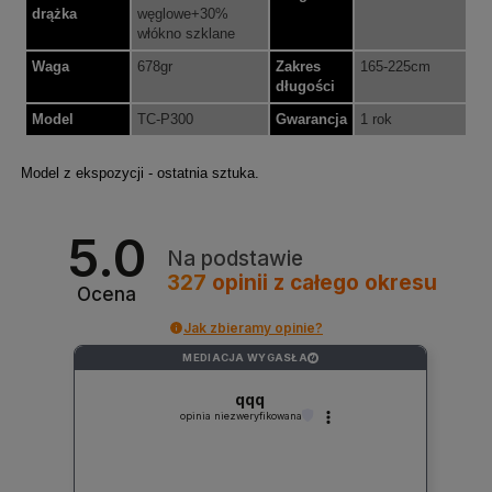
drążka
węglowe+30%
włókno szklane
Waga
678gr
Zakres
165-225cm
długości
Model
TC-P300
Gwarancja
1 rok
Model z ekspozycji - ostatnia sztuka.
5.0
Na podstawie
327
opinii
z całego okresu
Ocena
Jak zbieramy opinie?
MEDIACJA WYGASŁA
?
qqq
opinia niezweryfikowana