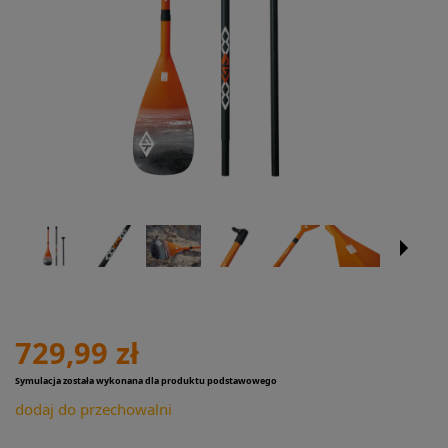
729,99 zł
Symulacja została wykonana dla produktu podstawowego
dodaj do przechowalni