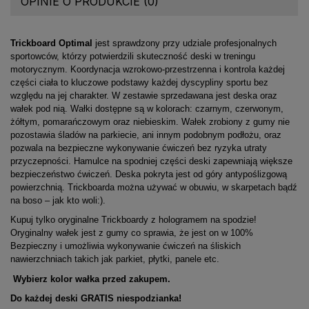
OPINIE O PRODUKCIE (0)
Trickboard Optimal
jest sprawdzony przy udziale profesjonalnych
sportowców, którzy potwierdzili skuteczność deski w treningu
motorycznym. Koordynacja wzrokowo-przestrzenna i kontrola każdej
części ciała to kluczowe podstawy każdej dyscypliny sportu bez
względu na jej charakter. W zestawie sprzedawana jest deska oraz
wałek pod nią. Wałki dostępne są w kolorach: czarnym, czerwonym,
żółtym, pomarańczowym oraz niebieskim. Wałek zrobiony z gumy nie
pozostawia śladów na parkiecie, ani innym podobnym podłożu, oraz
pozwala na bezpieczne wykonywanie ćwiczeń bez ryzyka utraty
przyczepności. Hamulce na spodniej części deski zapewniają większe
bezpieczeństwo ćwiczeń. Deska pokryta jest od góry antypoślizgową
powierzchnią. Trickboarda można używać w obuwiu, w skarpetach bądź
na boso – jak kto woli:).
Kupuj tylko oryginalne Trickboardy z hologramem na spodzie!
Oryginalny wałek jest z gumy co sprawia, że jest on w 100%
Bezpieczny i umożliwia wykonywanie ćwiczeń na śliskich
nawierzchniach takich jak parkiet, płytki, panele etc.
Wybierz kolor wałka przed zakupem.
Do każdej deski GRATIS niespodzianka!