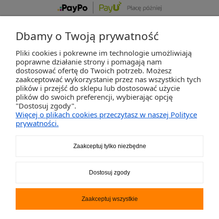
Dbamy o Twoją prywatność
Pliki cookies i pokrewne im technologie umożliwiają
ZAKUPY
poprawne działanie strony i pomagają nam
dostosować ofertę do Twoich potrzeb. Możesz
zaakceptować wykorzystanie przez nas wszystkich tych
POMOC
plików i przejść do sklepu lub dostosować użycie
plików do swoich preferencji, wybierając opcję
"Dostosuj zgody".
MOJE KONTO
Więcej o plikach cookies przeczytasz w naszej Polityce
prywatności.
INFORMACJE
Zaakceptuj tylko niezbędne
2K-Invest Sp. j. Ul. Św. Wojciecha 60, 41-922 Radzionków, śląskie NIP: 645-241-94-
Dostosuj zgody
33 REGON: 240545854
Napisz
sklep@activegames.pl
lub zadzwoń
+48796521697
Zaakceptuj wszystkie
Pokaż pełną wersję strony