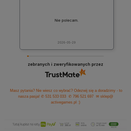
Nie polecam.
2026-05-29
zebranych i zweryfikowanych przez
Masz pytania? Nie wiesz co wybrać? Odezwij się a doradzimy - to
nasza pasja!
✆ 531 533 033
✆ 796 521 697
✉ sklep@
activegames.pl
:)