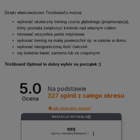
Dzięki właściwościom Trickboard’u można:
wykonać skuteczny trening czucia głębokiego (propriocepcja),
który pozwala zwiększyć kontrole nad własnym ciałem
trenować wszystkie partie mięśniowe
wykonać trening na małej powierzchni np. w salonie w domu
wykonać nieograniczoną ilość ćwiczeń
się świetnie bawić samemu lub ze znajomymi
Trickboard Optimal to dobry wybór na początek :)
5.0
Na podstawie
327
opinii
z całego okresu
Ocena
Jak zbieramy opinie?
MEDIACJA WYGASŁA
?
qqq
opinia niezweryfikowana