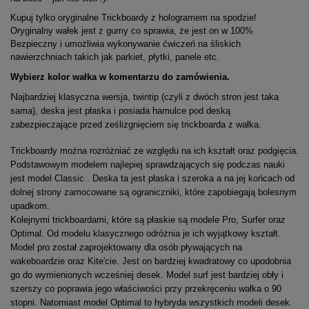
Kupuj tylko oryginalne Trickboardy z hologramem na spodzie!
Oryginalny wałek jest z gumy co sprawia, że jest on w 100%
Bezpieczny i umożliwia wykonywanie ćwiczeń na śliskich
nawierzchniach takich jak parkiet, płytki, panele etc.
Wybierz kolor wałka w komentarzu do zamówienia.
N
ajbardziej klasyczna wersja, twintip (czyli z dwóch stron jest taka
sama), deska jest płaska i posiada hamulce pod deską
zabezpieczające przed ześlizgnięciem się trickboarda z wałka.
Trickboardy można rozróżniać ze względu na ich kształt oraz podgięcia.
Podstawowym modelem najlepiej sprawdzających się podczas nauki
jest model Classic . Deska ta jest płaska i szeroka a na jej końcach od
dolnej strony zamocowane są ograniczniki, które zapobiegają bolesnym
upadkom.
Kolejnymi trickboardami, które są płaskie są modele Pro, Surfer oraz
Optimal. Od modelu klasycznego odróżnia je ich wyjątkowy kształt.
Model pro został zaprojektowany dla osób pływających na
wakeboardzie oraz Kite'cie. Jest on bardziej kwadratowy co upodobnia
go do wymienionych wcześniej desek. Model surf jest bardziej obły i
szerszy co poprawia jego właściwości przy przekręceniu wałka o 90
stopni. Natomiast model Optimal to hybryda wszystkich modeli desek.