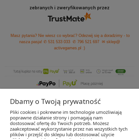
zebranych i zweryfikowanych przez
Masz pytania? Nie wiesz co wybrać? Odezwij się a doradzimy - to
nasza pasja!
✆ 531 533 033
✆ 796 521 697
✉ sklep@
activegames.pl
:)
Dbamy o Twoją prywatność
Pliki cookies i pokrewne im technologie umożliwiają
ZAKUPY
poprawne działanie strony i pomagają nam
dostosować ofertę do Twoich potrzeb. Możesz
zaakceptować wykorzystanie przez nas wszystkich tych
POMOC
plików i przejść do sklepu lub dostosować użycie