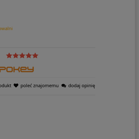
owalni
odukt
poleć znajomemu
dodaj opinię