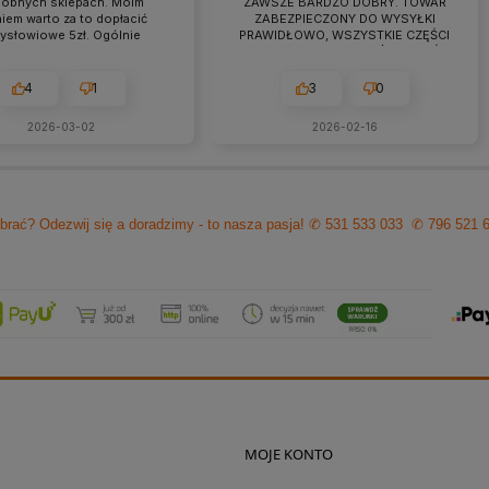
obnych sklepach. Moim
ZAWSZE BARDZO DOBRY. TOWAR
iem warto za to dopłacić
ZABEZPIECZONY DO WYSYŁKI
zysłowiowe 5zł. Ogólnie
PRAWIDŁOWO, WSZYSTKIE CZĘŚCI
raca przebiega owocnie od
BYŁY W ZESTAWIE. jEŻELI KTOŚ
 7 lat. Jeśli pojawiają się
PLANUJE ZAKUP TO NAPEWNO
eś problemy zawsze można
WARTO TUTAJ
4
1
3
0
zyć na szybką pomoc czy
ultacje i rzeczową rade.
2026-03-02
2026-02-16
cam z czystym sumieniem!
brać? Odezwij się a doradzimy - to nasza pasja!
✆ 531 533 033
✆ 796 521 
MOJE KONTO