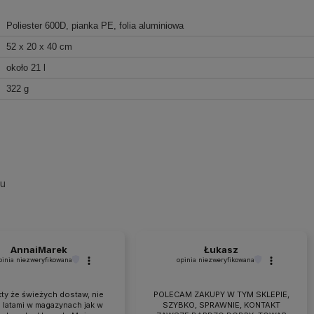
Poliester 600D, pianka PE, folia aluminiowa
52 x 20 x 40 cm
około 21 l
322 g
su
AnnaiMarek
Łukasz
pinia niezweryfikowana
opinia niezweryfikowana
ty że świeżych dostaw, nie
POLECAM ZAKUPY W TYM SKLEPIE,
 latami w magazynach jak w
SZYBKO, SPRAWNIE, KONTAKT