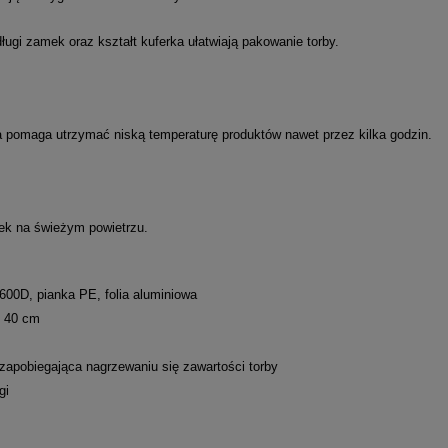
ugi zamek oraz kształt kuferka ułatwiają pakowanie torby.
a pomaga utrzymać niską temperaturę produktów nawet przez kilka godzin.
nek na świeżym powietrzu.
r 600D, pianka PE, folia aluminiowa
x 40 cm
 zapobiegająca nagrzewaniu się zawartości torby
gi