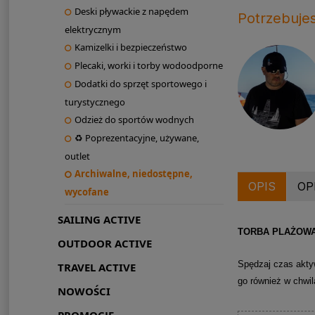
Deski pływackie z napędem
Potrzebuje
elektrycznym
Kamizelki i bezpieczeństwo
Plecaki, worki i torby wodoodporne
Dodatki do sprzęt sportowego i
turystycznego
Odzież do sportów wodnych
♻ Poprezentacyjne, używane,
outlet
Archiwalne, niedostępne,
OPIS
OP
wycofane
SAILING ACTIVE
TORBA PLAŻOW
OUTDOOR ACTIVE
Spędzaj czas akty
TRAVEL ACTIVE
go również w chwil
NOWOŚCI