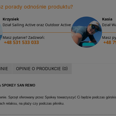
sz porady odnośnie produktu?
Krzysiek
Kasia
Dział Sailing Active oraz Outdoor Active
Dział Wa
Masz pytanie? Zadzwoń:
Masz py
+48 531 533 033
+48 7
INIE
OPINIE O PRODUKCIE (0)
A SPOKEY SAN REMO
wnie. Sprzęt oferowany przez Spokey towarzyszyć Ci będzie podczas górsk
ach relaksu, na plaży czy podczas pikniku.