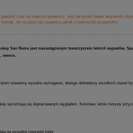
spędzać czas na świeżym powietrzu. Jeśli nie jesteś fanem aktywności fizy
 hamak, idź na plażę lub zorganizuj piknik z rodziną lub przyjaciółmi.
okey San Remo jest niezastąpionym towarzyszem letnich wypadów. Spak
ki, owoce.
ętem stawiamy wysokie wymagania, dlatego dokładamy wszelkich starań by 
.
key wyróżniają się dopracowanym wyglądem. Kolorowe, letnie motywy przycią
lają na wygodne noszenie torby.