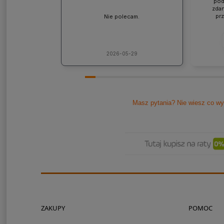
pod
zdan
pr
Nie polecam.
współp
ponad
jaki
lic
kons
2026-05-29
Pole
Masz pytania? Nie wiesz co wy
ZAKUPY
POMOC