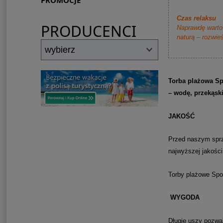
PROMOCJE
Czas relaksu
PRODUCENCI
Naprawdę warto 
naturą – rozwieś
Torba plażowa Sp
– wodę, przekąs
JAKOŚĆ
Przed naszym sprz
najwyższej jakości
Torby plażowe Spo
WYGODA
Długie uszy pozwa