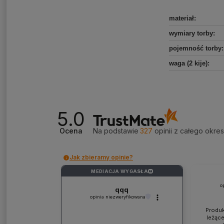
materiał
:
wymiary torby
:
pojemność torby
:
waga (2 kije)
:
5.0
Ocena
Na podstawie
327
opinii
z całego okre
Jak zbieramy opinie?
MEDIACJA WYGASŁA
?
o
qqq
opinia niezweryfikowana
Produk
leżące