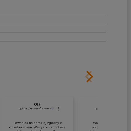
Ola
Kruczkowski
opinia niezweryfikowana
opinia niezweryfikowana
Towar jak najbardziej zgodny z
Wielkie podziękowania 
oczekiwaniem. Wszystko zgodne z
współpracę i doradztwo