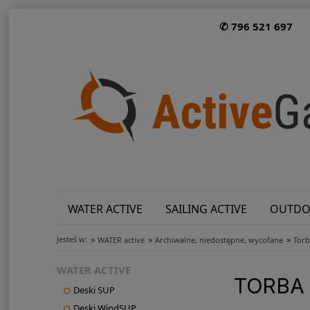
✆ 796 521 697
WATER ACTIVE
SAILING ACTIVE
OUTDO
»
»
»
Jesteś w:
WATER active
Archiwalne, niedostępne, wycofane
Torb
WATER ACTIVE
TORBA 
Deski SUP
Deski WindSUP