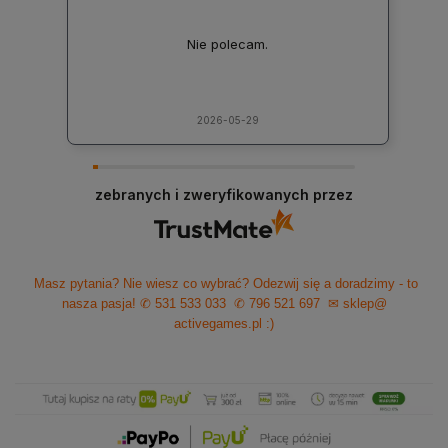
Nie polecam.
2026-05-29
zebranych i zweryfikowanych przez
Masz pytania? Nie wiesz co wybrać? Odezwij się a doradzimy - to
nasza pasja!
✆ 531 533 033
✆ 796 521 697
✉ sklep@
activegames.pl
:)