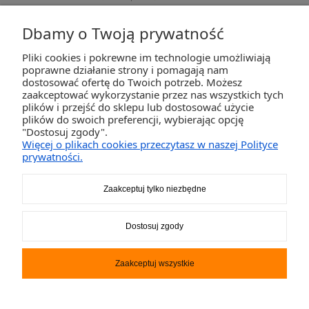
Dbamy o Twoją prywatność
Pliki cookies i pokrewne im technologie umożliwiają
ZAKUPY
poprawne działanie strony i pomagają nam
dostosować ofertę do Twoich potrzeb. Możesz
zaakceptować wykorzystanie przez nas wszystkich tych
POMOC
plików i przejść do sklepu lub dostosować użycie
plików do swoich preferencji, wybierając opcję
"Dostosuj zgody".
MOJE KONTO
Więcej o plikach cookies przeczytasz w naszej Polityce
prywatności.
INFORMACJE
Zaakceptuj tylko niezbędne
2K-Invest Sp. j. Ul. Św. Wojciecha 60, 41-922 Radzionków, śląskie NIP: 645-241-94-
Dostosuj zgody
33 REGON: 240545854
Napisz
sklep@activegames.pl
lub zadzwoń
+48796521697
Zaakceptuj wszystkie
Pokaż pełną wersję strony
Sklep internetowy Shoper.pl