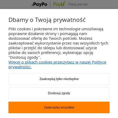
Dbamy o Twoją prywatność
Pliki cookies i pokrewne im technologie umożliwiają
ZAKUPY
poprawne działanie strony i pomagają nam
dostosować ofertę do Twoich potrzeb. Możesz
zaakceptować wykorzystanie przez nas wszystkich tych
POMOC
plików i przejść do sklepu lub dostosować użycie
plików do swoich preferencji, wybierając opcję
"Dostosuj zgody".
MOJE KONTO
Więcej o plikach cookies przeczytasz w naszej Polityce
prywatności.
INFORMACJE
Zaakceptuj tylko niezbędne
2K-Invest Sp. j. Ul. Św. Wojciecha 60, 41-922 Radzionków, śląskie NIP: 645-241-94-
Dostosuj zgody
33 REGON: 240545854
Napisz
sklep@activegames.pl
lub zadzwoń
+48796521697
Zaakceptuj wszystkie
Pokaż pełną wersję strony