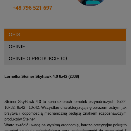
+48 796 521 697
OPIS
OPINIE
OPINIE O PRODUKCIE (0)
Lornetka Steiner Skyhawk 4.0 8x42 (2338)
Steiner SkyHawk 4.0 to seria czterech lornetek przyrodniczych: 8x32,
10x32, 8x42 i 10x42. Wszystkie charakteryzują się obrazem ostrym jak
brzytwa i odpornością mechaniczną będącą znakiem rozpoznawczym
produktów Steiner.
Warto zwrócić uwagę na wybitną ergonomię, bardzo precyzyjne pokrętło
ostrości ze skalą odległościową oraz wodoodporność do głębokości 3