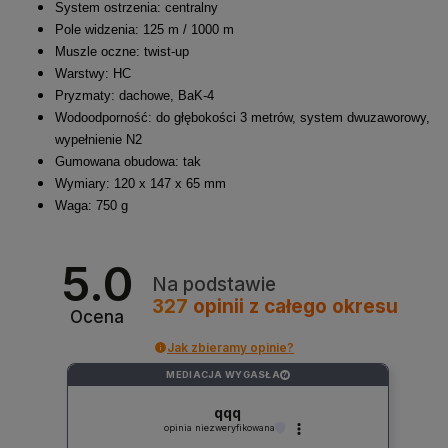
System ostrzenia: centralny
Pole widzenia: 125 m / 1000 m
Muszle oczne: twist-up
Warstwy: HC
Pryzmaty: dachowe, BaK-4
Wodoodporność: do głębokości 3 metrów, system dwuzaworowy,
wypełnienie N2
Gumowana obudowa: tak
Wymiary: 120 x 147 x 65 mm
Waga: 750 g
5.0
Na podstawie
327
opinii
z całego okresu
Ocena
Jak zbieramy opinie?
MEDIACJA WYGASŁA
?
qqq
opinia niezweryfikowana