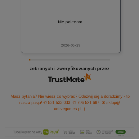
Nie polecam.
2026-05-29
zebranych i zweryfikowanych przez
Masz pytania? Nie wiesz co wybrać? Odezwij się a doradzimy - to
nasza pasja!
✆ 531 533 033
✆ 796 521 697
✉ sklep@
activegames.pl
:)