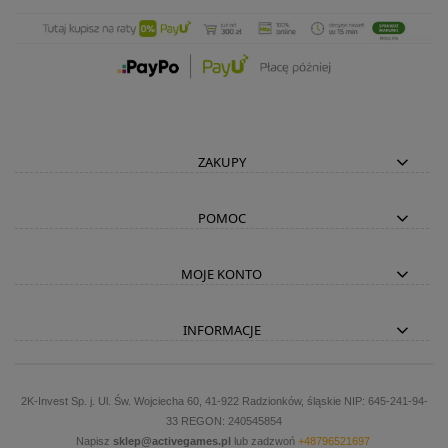
ZAKUPY
POMOC
MOJE KONTO
INFORMACJE
2K-Invest Sp. j. Ul. Św. Wojciecha 60, 41-922 Radzionków, śląskie NIP: 645-241-94-
33 REGON: 240545854
Napisz
sklep@activegames.pl
lub zadzwoń
+48796521697