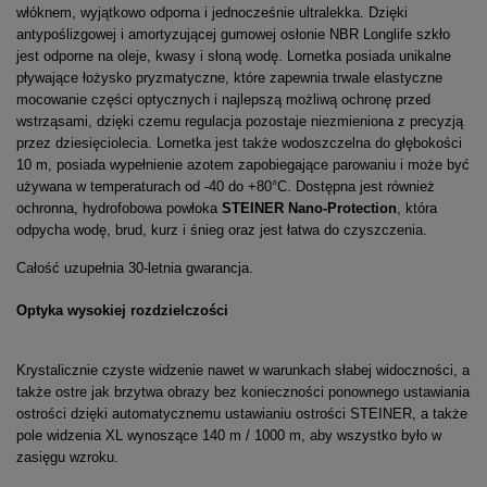
włóknem, wyjątkowo odporna i jednocześnie ultralekka. Dzięki
antypoślizgowej i amortyzującej gumowej osłonie NBR Longlife szkło
jest odporne na oleje, kwasy i słoną wodę. Lornetka posiada unikalne
pływające łożysko pryzmatyczne, które zapewnia trwale elastyczne
mocowanie części optycznych i najlepszą możliwą ochronę przed
wstrząsami, dzięki czemu regulacja pozostaje niezmieniona z precyzją
przez dziesięciolecia. Lornetka jest także wodoszczelna do głębokości
10 m, posiada wypełnienie azotem zapobiegające parowaniu i może być
używana w temperaturach od -40 do +80°C. Dostępna jest również
ochronna, hydrofobowa powłoka
STEINER Nano-Protection
, która
odpycha wodę, brud, kurz i śnieg oraz jest łatwa do czyszczenia.
Całość uzupełnia 30-letnia gwarancja.
Optyka wysokiej rozdzielczości
Krystalicznie czyste widzenie nawet w warunkach słabej widoczności, a
także ostre jak brzytwa obrazy bez konieczności ponownego ustawiania
ostrości dzięki automatycznemu ustawianiu ostrości STEINER, a także
pole widzenia XL wynoszące 140 m / 1000 m, aby wszystko było w
zasięgu wzroku.