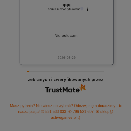
qqq
opinia niezweryfikowana
Nie polecam.
2026-05-29
zebranych i zweryfikowanych przez
Masz pytania? Nie wiesz co wybrać? Odezwij się a doradzimy - to
nasza pasja!
✆ 531 533 033
✆ 796 521 697
✉ sklep@
activegames.pl
:)