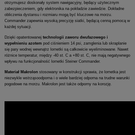
otrzymujesz doskonały system nawigacyjny, będący użytecznym
zabezpieczeniem, gdy elektronika na pokładzie zawiedzie. Dokładne
obliczenia dystansu i rozmiaru mogą być kluczowe na morzu.
Commander zapewnia wysoką precyzję siatki, będącą cenną pomocą w
każdej sytuacji.
Dzięki opatentowanej
technologii zaworu dwufazowego i
wypełnieniu azotem
pod ciśnieniem 14 psi, zamglenia lub skraplanie
się pary wodnej wewnątrz lornetki są całkowicie wyeliminowane. Nawet
różnice temperatur, między -40 st. C a +80 st. C, nie mają negatywnego
wpływu na funkcjonalność lornetki Steiner Commander.
Materiał Makrolon
stosowany w konstrukcji sprawia, że lornetka jest
niezwykle wstrząsoodporna i o wiele bardziej odporna na trudne warunki
pogodowe na morzu. Makrolon jest także odporny na korozję.