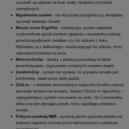
soczewki są odporne na brud, wodę i działanie czynników
zewnętrznych,
Wypełnienie azotem
- nie ma ryzyka zamglenia czy skraplania
się wody wewnątrz lornetki,
Muszle oczne ErgoFlex
- Innowacyjny system zapewnia
użytkownikowi wysoki komfort oglądania i niezawodną ochronę
przed przypadkowym światłem czy też wiatrem z boku.
Wykonane są z delikatnego i niestarzejącego się silikonu, który
zapewnia komfortowe uczucie,
Memory-Ocular
- okulary z pamięcią pozwalają na łatwe
przechowywanie i zapisywanie osobistych ustawień dioptrii
Comfort-Grip
- system ten sprawia, że używanie lornetki jest
komfortowe, nawet przez wiele godzin,
ClicLoc
- z dokładnie przemyślanym zapięciem lornetka zawsze
pozostaje bezpieczna na pasie. System ClicLoc to najszybszy i
najwygodniejszy system mocowania na rynku. Do Commandera
dołączony jest pływający pasek, który zapobiega zatonięciu
lornetki,
Pokrycie powłoką NBR
- wysokiej jakości gumowa powłoka na
korpusie zapewnia ochronę przed niekorzystnymi czynnikami