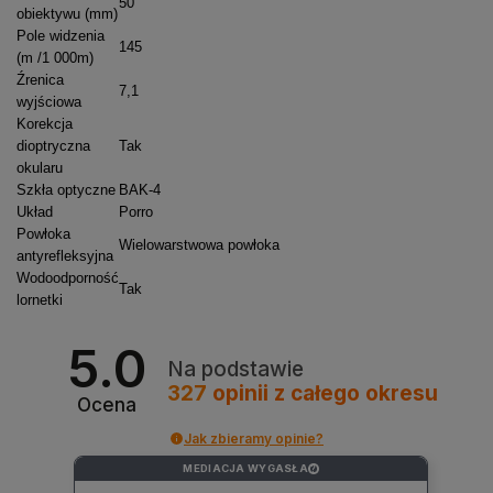
50
obiektywu (mm)
Pole widzenia
145
(m /1 000m)
Źrenica
7,1
wyjściowa
Korekcja
dioptryczna
Tak
okularu
Szkła optyczne
BAK-4
Układ
Porro
Powłoka
Wielowarstwowa powłoka
antyrefleksyjna
Wodoodporność
Tak
lornetki
5.0
Na podstawie
327
opinii
z całego okresu
Ocena
Jak zbieramy opinie?
MEDIACJA WYGASŁA
?