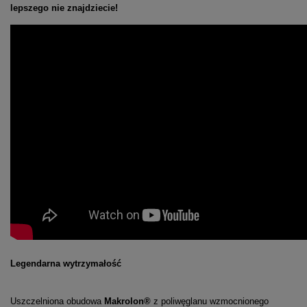
lepszego nie znajdziecie!
Legendarna wytrzymałość
Uszczelniona obudowa
Makrolon®
z poliwęglanu wzmocnionego