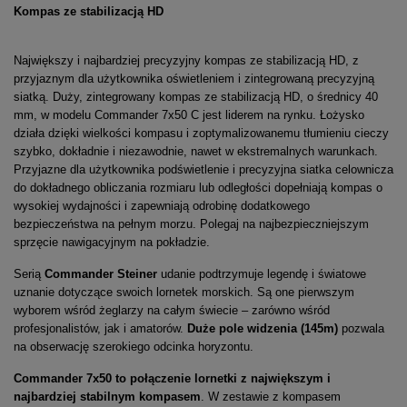
Kompas ze stabilizacją HD
Największy i najbardziej precyzyjny kompas ze stabilizacją HD, z
przyjaznym dla użytkownika oświetleniem i zintegrowaną precyzyjną
siatką. Duży, zintegrowany kompas ze stabilizacją HD, o średnicy 40
mm, w modelu Commander 7x50 C jest liderem na rynku. Łożysko
działa dzięki wielkości kompasu i zoptymalizowanemu tłumieniu cieczy
szybko, dokładnie i niezawodnie, nawet w ekstremalnych warunkach.
Przyjazne dla użytkownika podświetlenie i precyzyjna siatka celownicza
do dokładnego obliczania rozmiaru lub odległości dopełniają kompas o
wysokiej wydajności i zapewniają odrobinę dodatkowego
bezpieczeństwa na pełnym morzu. Polegaj na najbezpieczniejszym
sprzęcie nawigacyjnym na pokładzie.
Serią
Commander Steiner
udanie podtrzymuje legendę i światowe
uznanie dotyczące swoich lornetek morskich. Są one pierwszym
wyborem wśród żeglarzy na całym świecie – zarówno wśród
profesjonalistów, jak i amatorów.
Duże pole widzenia (145m)
pozwala
na obserwację szerokiego odcinka horyzontu.
Commander 7x50 to połączenie lornetki z największym i
najbardziej stabilnym kompasem
. W zestawie z kompasem