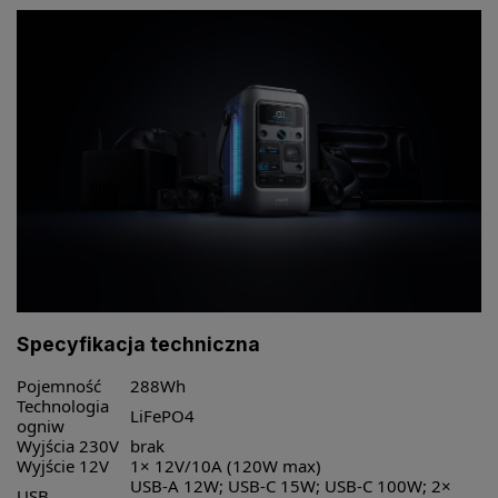
Specyfikacja techniczna
Pojemność
288Wh
Technologia
LiFePO4
ogniw
Wyjścia 230V
brak
Wyjście 12V
1× 12V/10A (120W max)
USB-A 12W; USB-C 15W; USB-C 100W; 2×
USB