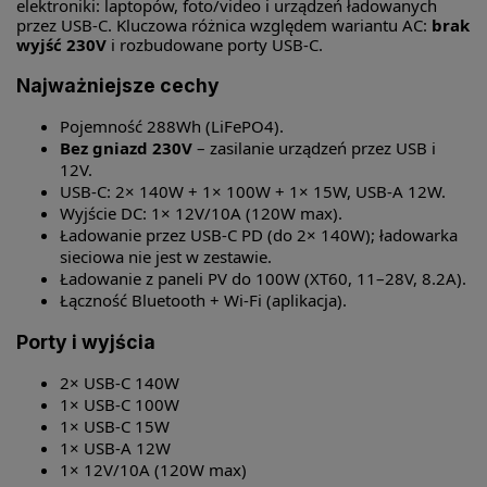
elektroniki: laptopów, foto/video i urządzeń ładowanych
przez USB-C. Kluczowa różnica względem wariantu AC:
brak
wyjść 230V
i rozbudowane porty USB-C.
Najważniejsze cechy
Pojemność 288Wh (LiFePO4).
Bez gniazd 230V
– zasilanie urządzeń przez USB i
12V.
USB-C: 2× 140W + 1× 100W + 1× 15W, USB-A 12W.
Wyjście DC: 1× 12V/10A (120W max).
Ładowanie przez USB-C PD (do 2× 140W); ładowarka
sieciowa nie jest w zestawie.
Ładowanie z paneli PV do 100W (XT60, 11–28V, 8.2A).
Łączność Bluetooth + Wi-Fi (aplikacja).
Porty i wyjścia
2× USB-C 140W
1× USB-C 100W
1× USB-C 15W
1× USB-A 12W
1× 12V/10A (120W max)