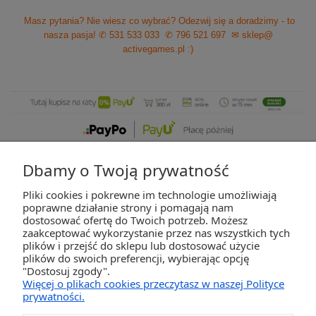
Masz pytania? Nie wiesz co wybrać? Odezwij się a doradzimy - to
nasza pasja!
✆ 531 533 033
✆ 796 521 697
✉ sklep@
activegames.pl
:)
Dbamy o Twoją prywatność
Pliki cookies i pokrewne im technologie umożliwiają
ZAKUPY
poprawne działanie strony i pomagają nam
dostosować ofertę do Twoich potrzeb. Możesz
zaakceptować wykorzystanie przez nas wszystkich tych
POMOC
plików i przejść do sklepu lub dostosować użycie
plików do swoich preferencji, wybierając opcję
"Dostosuj zgody".
MOJE KONTO
Więcej o plikach cookies przeczytasz w naszej Polityce
prywatności.
INFORMACJE