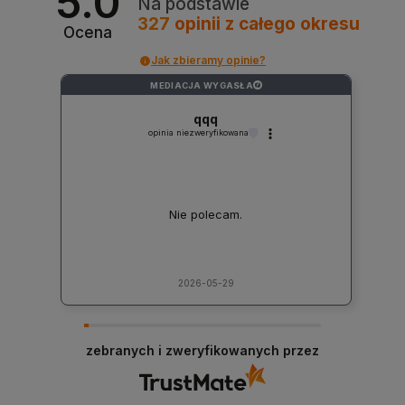
5.0
Na podstawie
327
opinii
z całego okresu
Ocena
Jak zbieramy opinie?
MEDIACJA WYGASŁA
?
qqq
opinia niezweryfikowana
Nie polecam.
2026-05-29
zebranych i zweryfikowanych przez