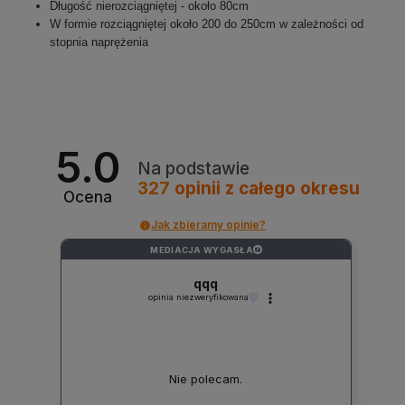
Długość nierozciągniętej - około 80cm
W formie rozciągniętej około 200 do 250cm w zależności od
stopnia naprężenia
5.0
Na podstawie
327
opinii
z całego okresu
Ocena
Jak zbieramy opinie?
MEDIACJA WYGASŁA
?
qqq
opinia niezweryfikowana
Nie polecam.