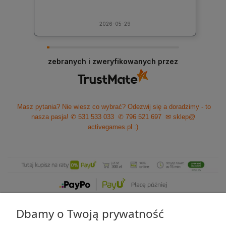
2026-05-29
zebranych i zweryfikowanych przez
Masz pytania? Nie wiesz co wybrać? Odezwij się a doradzimy - to
nasza pasja!
✆ 531 533 033
✆ 796 521 697
✉ sklep@
activegames.pl
:)
Dbamy o Twoją prywatność