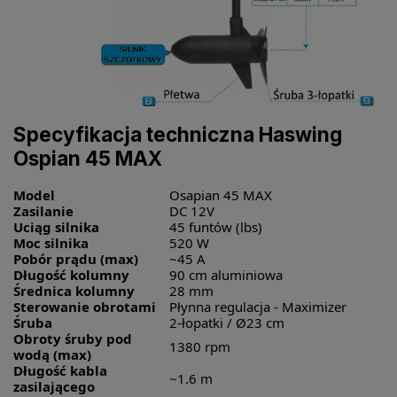
Specyfikacja techniczna Haswing
Ospian 45 MAX
Model
Osapian 45 MAX
Zasilanie
DC 12V
Uciąg silnika
45 funtów (lbs)
Moc silnika
520 W
Pobór prądu (max)
~45 A
Długość kolumny
90 cm aluminiowa
Średnica kolumny
28 mm
Sterowanie obrotami
Płynna regulacja - Maximizer
Śruba
2-łopatki / Ø23 cm
Obroty śruby pod
1380 rpm
wodą (max)
Długość kabla
~1.6 m
zasilającego