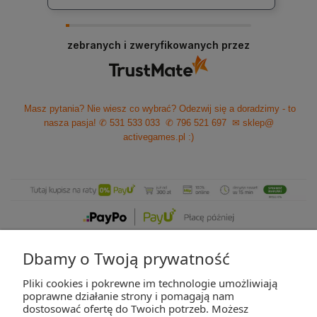
zebranych i zweryfikowanych przez
Masz pytania? Nie wiesz co wybrać? Odezwij się a doradzimy - to
nasza pasja!
✆ 531 533 033
✆ 796 521 697
✉ sklep@
activegames.pl
:)
Dbamy o Twoją prywatność
Pliki cookies i pokrewne im technologie umożliwiają
ZAKUPY
poprawne działanie strony i pomagają nam
dostosować ofertę do Twoich potrzeb. Możesz