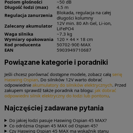
Poziom głośności
~50 dB
Długość łodzi (max)
4.5 m
Blokada, regulacja na całej
Regulacja zanurzenia
długości kolumny
12V min. 80 Ah Gel, Li-ion,
Zalecany akumulator
LiFePO4
Waga silnika
~7.3 kg
Wymiary opakowania
120 × 44 × 18 cm
Kod producenta
50702-90E-MAX
EAN
5903949710687
Powiązane kategorie i poradniki
Jeśli chcesz porównać dostępne modele, zobacz całą
serię
Haswing Ospian
. Do silników 12V warto dobrać
odpowiednie
akumulatory do silników elektrycznych
. Przed
zakupem sprawdź także poradnik na blogu:
jak dobrać
odpowiedni silnik elektryczny do łodzi lub pontonu
.
Najczęściej zadawane pytania
Do jakiej łodzi pasuje Haswing Ospian 45 MAX?
Co odróżnia Ospian 45 MAX od Ospian 45?
Czy Haswing Ospian 45 MAX ma wskaźnik stanu