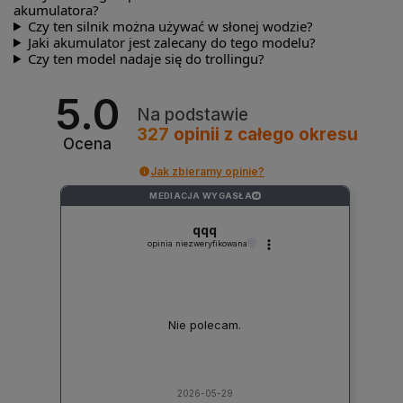
akumulatora?
Czy ten silnik można używać w słonej wodzie?
Jaki akumulator jest zalecany do tego modelu?
Czy ten model nadaje się do trollingu?
5.0
Na podstawie
327
opinii
z całego okresu
Ocena
Jak zbieramy opinie?
MEDIACJA WYGASŁA
?
qqq
opinia niezweryfikowana
Nie polecam.
2026-05-29