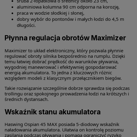
śruba 2-łopatkowa o średnicy około 23 cm,
aluminiowa kolumna 90 cm odporna na korozję,
praca w wodzie słodkiej i słonej,
dobry wybór do pontonów i małych łodzi do 4,5 m
długości.
Płynna regulacja obrotów Maximizer
Maximizer to układ elektroniczny, który pozwala płynnie
regulować obroty silnika bezpośrednio na rumplu. Dzięki
temu łatwiej dobrać prędkość do warunków pływania,
wygodniej manewrować i efektywniej gospodarować
energią akumulatora. To jedna z kluczowych różnic
względem modeli z klasycznym przełącznikiem biegów.
Takie rozwiązanie szczególnie dobrze sprawdza się podczas
trollingu oraz spokojnego prowadzenia łodzi na krótszych i
średnich dystansach.
Wskaźnik stanu akumulatora
Haswing Ospian 45 MAX posiada 5-diodowy wskaźnik
naładowania akumulatora. Ułatwia on kontrolę poziomu
zasilania podczas pływania i pomaga ograniczyć ryzyko