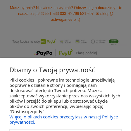
Masz pytania? Nie wiesz co wybrać? Odezwij się a doradzimy - to
nasza pasja!
✆ 531 533 033
✆ 796 521 697
✉ sklep@
activegames.pl
:)
Dbamy o Twoją prywatność
Pliki cookies i pokrewne im technologie umożliwiają
ZAKUPY
poprawne działanie strony i pomagają nam
dostosować ofertę do Twoich potrzeb. Możesz
zaakceptować wykorzystanie przez nas wszystkich tych
POMOC
plików i przejść do sklepu lub dostosować użycie
plików do swoich preferencji, wybierając opcję
"Dostosuj zgody".
MOJE KONTO
Więcej o plikach cookies przeczytasz w naszej Polityce
prywatności.
INFORMACJE