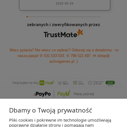
2026-05-29
zebranych i zweryfikowanych przez
Masz pytania? Nie wiesz co wybrać? Odezwij się a doradzimy - to
nasza pasja!
✆ 531 533 033
✆ 796 521 697
✉ sklep@
activegames.pl
:)
Dbamy o Twoją prywatność
Pliki cookies i pokrewne im technologie umożliwiają
ZAKUPY
poprawne działanie strony i pomagają nam