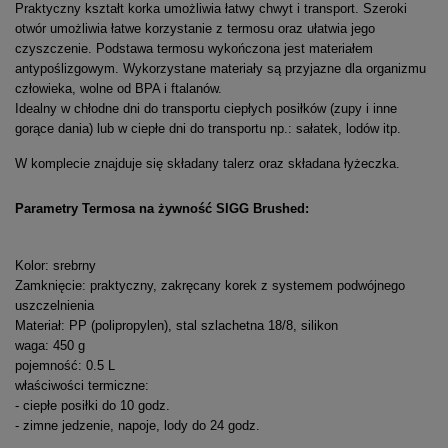
Praktyczny kształt korka umożliwia łatwy chwyt i transport. Szeroki
otwór umożliwia łatwe korzystanie z termosu oraz ułatwia jego
czyszczenie. Podstawa termosu wykończona jest materiałem
antypoślizgowym. Wykorzystane materiały są przyjazne dla organizmu
człowieka, wolne od BPA i ftalanów.
Idealny w chłodne dni do transportu ciepłych posiłków (zupy i inne
gorące dania) lub w ciepłe dni do transportu np.: sałatek, lodów itp.
W komplecie znajduje się składany talerz oraz składana łyżeczka.
Parametry Termosa na żywność SIGG Brushed:
Kolor: srebrny
Zamknięcie: praktyczny, zakręcany korek z systemem podwójnego
uszczelnienia
Materiał: PP (polipropylen), stal szlachetna 18/8, silikon
waga: 450 g
pojemność: 0.5 L
właściwości termiczne:
- ciepłe posiłki do 10 godz.
- zimne jedzenie, napoje, lody do 24 godz.