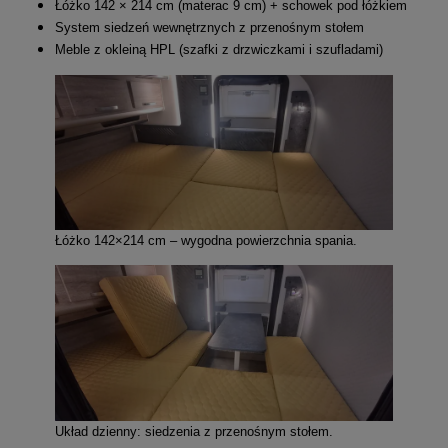
Łóżko 142 × 214 cm (materac 9 cm) + schowek pod łóżkiem
System siedzeń wewnętrznych z przenośnym stołem
Meble z okleiną HPL (szafki z drzwiczkami i szufladami)
Łóżko 142×214 cm – wygodna powierzchnia spania.
Układ dzienny: siedzenia z przenośnym stołem.