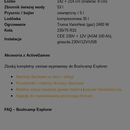
Łóżko
142 × 214 cm (materac 9 cm)
Zbiornik świeżej wody
53 l
Prysznic / bojler
zewnętrzny / 5 l
Lodówka
kompresorowa 35 l
Ogrzewanie
Truma VarioHeat (gaz) 2400 W
Koła
235/75 R15
CEE 230V + 12V (AGM 100 Ah),
Instalacje
gniazda 230V/12V/USB
Akcesoria z ActiveGames
Zbuduj kompletny zestaw wyprawowy do Bushcamp Explorer:
Namioty dachowe na dach / relingi
Przedsionki i markizy do bazy obozowej
Mobilne stacje zasilania (power station)
i
panele fotowoltaiczne
Napędy do manewrowania przyczepą (mover)
FAQ – Bushcamp Explorer