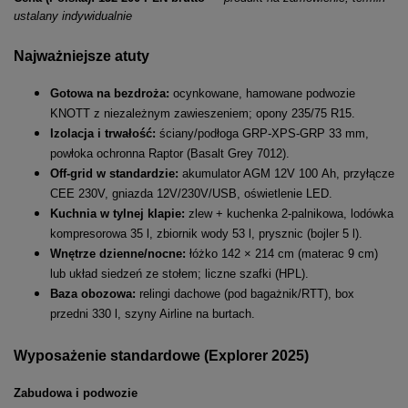
ustalany indywidualnie
Najważniejsze atuty
Gotowa na bezdroża:
ocynkowane, hamowane podwozie
KNOTT z niezależnym zawieszeniem; opony 235/75 R15.
Izolacja i trwałość:
ściany/podłoga GRP-XPS-GRP 33 mm,
powłoka ochronna Raptor (Basalt Grey 7012).
Off-grid w standardzie:
akumulator AGM 12V 100 Ah, przyłącze
CEE 230V, gniazda 12V/230V/USB, oświetlenie LED.
Kuchnia w tylnej klapie:
zlew + kuchenka 2-palnikowa, lodówka
kompresorowa 35 l, zbiornik wody 53 l, prysznic (bojler 5 l).
Wnętrze dzienne/nocne:
łóżko 142 × 214 cm (materac 9 cm)
lub układ siedzeń ze stołem; liczne szafki (HPL).
Baza obozowa:
relingi dachowe (pod bagażnik/RTT), box
przedni 330 l, szyny Airline na burtach.
Wyposażenie standardowe (Explorer 2025)
Zabudowa i podwozie