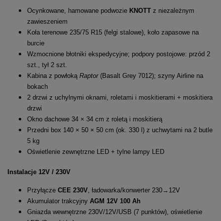
Ocynkowane, hamowane podwozie
KNOTT
z niezależnym
zawieszeniem
Koła terenowe 235/75 R15 (felgi stalowe), koło zapasowe na
burcie
Wzmocnione błotniki ekspedycyjne; podpory postojowe: przód 2
szt., tył 2 szt.
Kabina z powłoką
Raptor
(Basalt Grey 7012); szyny Airline na
bokach
2 drzwi z uchylnymi oknami, roletami i moskitierami + moskitiera
drzwi
Okno dachowe 34 × 34 cm z roletą i moskitierą
Przedni box 140 × 50 × 50 cm (ok. 330 l) z uchwytami na 2 butle
5 kg
Oświetlenie zewnętrzne LED + tylne lampy LED
Instalacje 12V / 230V
Przyłącze
CEE 230V
, ładowarka/konwerter 230→12V
Akumulator trakcyjny
AGM 12V 100 Ah
Gniazda wewnętrzne 230V/12V/USB (7 punktów), oświetlenie