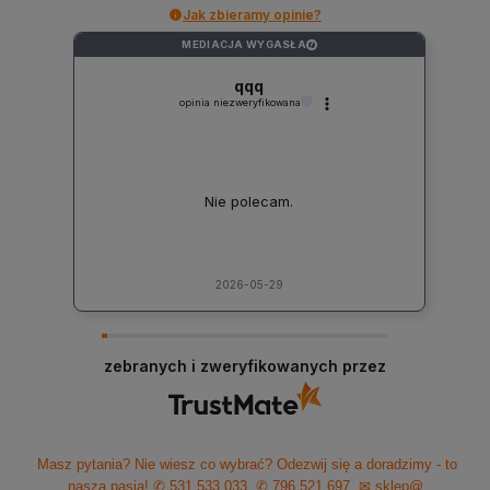
Jak zbieramy opinie?
MEDIACJA WYGASŁA
?
qqq
opinia niezweryfikowana
Nie polecam.
2026-05-29
zebranych i zweryfikowanych przez
Masz pytania? Nie wiesz co wybrać? Odezwij się a doradzimy - to
nasza pasja!
✆ 531 533 033
✆ 796 521 697
✉ sklep@