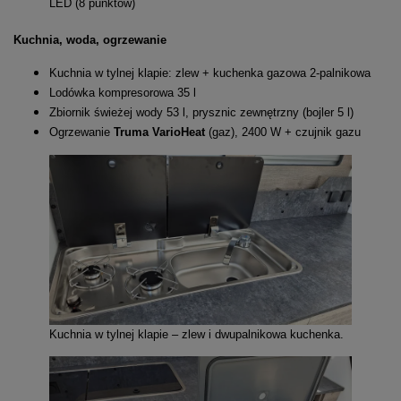
LED (8 punktów)
Kuchnia, woda, ogrzewanie
Kuchnia w tylnej klapie: zlew + kuchenka gazowa 2-palnikowa
Lodówka kompresorowa 35 l
Zbiornik świeżej wody 53 l, prysznic zewnętrzny (bojler 5 l)
Ogrzewanie
Truma VarioHeat
(gaz), 2400 W + czujnik gazu
Kuchnia w tylnej klapie – zlew i dwupalnikowa kuchenka.