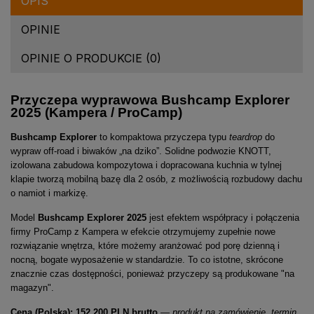
OPIS
OPINIE
OPINIE O PRODUKCIE (0)
Przyczepa wyprawowa Bushcamp Explorer
2025 (Kampera / ProCamp)
Bushcamp Explorer
to kompaktowa przyczepa typu
teardrop
do
wypraw off-road i biwaków „na dziko”. Solidne podwozie KNOTT,
izolowana zabudowa kompozytowa i dopracowana kuchnia w tylnej
klapie tworzą mobilną bazę dla 2 osób, z możliwością rozbudowy dachu
o namiot i markizę.
Model
Bushcamp Explorer 2025
jest efektem współpracy i połączenia
firmy ProCamp z Kampera w efekcie otrzymujemy zupełnie nowe
rozwiązanie wnętrza, które możemy aranżować pod porę dzienną i
nocną, bogate wyposażenie w standardzie. To co istotne, skrócone
znacznie czas dostępności, ponieważ przyczepy są produkowane "na
magazyn".
Cena (Polska): 152 200 PLN brutto
—
produkt na zamówienie, termin