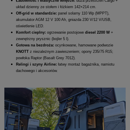
Ładowność i elastyczne wnętrze:
duża przestrzeń Cargo +
układ dzienny ze stołem i łóżkiem 142×214 cm.
Off-grid w standardzie:
panel solarny 110 Wp (MPPT),
akumulator AGM 12 V 100 Ah, gniazda 230 V/12 V/USB,
oświetlenie LED.
Komfort cieplny:
ogrzewanie postojowe
diesel 2200 W
+
zewnętrzny prysznic (bojler 5 l).
Gotowa na bezdroża:
ocynkowane, hamowane podwozie
KNOTT
z niezależnym zawieszeniem; opony 235/75 R15;
powłoka Raptor (Basalt Grey 7012).
Relingi i szyny Airline:
łatwy montaż bagażnika, namiotu
dachowego i akcesoriów.