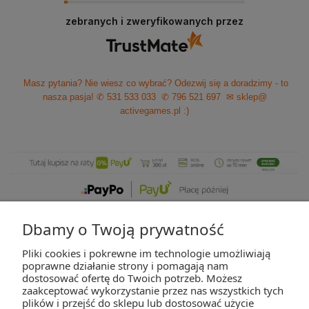
zebranych i zweryfikowanych przez
Masz pytania? Nie wiesz co wybrać? Odezwij się a doradzimy - to
nasza pasja!
✆ 531 533 033
✆ 796 521 697
✉ sklep@
activegames.pl
:)
Dbamy o Twoją prywatność
Pliki cookies i pokrewne im technologie umożliwiają
ZAKUPY
poprawne działanie strony i pomagają nam
dostosować ofertę do Twoich potrzeb. Możesz
zaakceptować wykorzystanie przez nas wszystkich tych
POMOC
plików i przejść do sklepu lub dostosować użycie