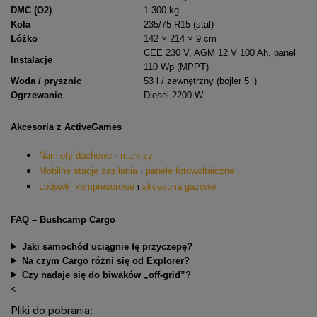
DMC (O2)
1 300 kg
Koła
235/75 R15 (stal)
Łóżko
142 × 214 × 9 cm
CEE 230 V, AGM 12 V 100 Ah, panel
Instalacje
110 Wp (MPPT)
Woda / prysznic
53 l / zewnętrzny (bojler 5 l)
Ogrzewanie
Diesel 2200 W
Akcesoria z ActiveGames
Namioty dachowe
·
markizy
Mobilne stacje zasilania
·
panele fotowoltaiczne
Lodówki kompresorowe
i
akcesoria gazowe
FAQ – Bushcamp Cargo
Jaki samochód uciągnie tę przyczepę?
Na czym Cargo różni się od Explorer?
Czy nadaje się do biwaków „off-grid”?
<
Pliki do pobrania: