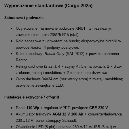
Wyposażenie standardowe (Cargo 2025)
Zabudowa i podwozie
Ocynkowane, hamowane podwozie
KNOTT
z niezależnym
zawieszeniem; koła 235/75 R15 (stal).
Koło zapasowe z uchwytem na burcie; ekspedycyjne błotniki w
powłoce
Raptor
; 4 podpory postojowe.
Kolor zabudowy:
Basalt Grey
(RAL 7012) + powłoka ochronna
Raptor.
Relingi dachowe (2 szt.), 4 × szyny
Airline
na bokach; 2 × drzwi
z oknem, roletą i moskitierą + 2 × moskitiera drzwiowa.
Okno dachowe 34×34 cm (bez wentylatora) z roletą i moskitierą;
oświetlenie zewnętrzne LED.
Instalacje elektryczne / off-grid
Panel
110 Wp
+ regulator MPPT; przyłącze
CEE 230 V
.
Akumulator trakcyjny
AGM 12 V 100 Ah
+ konwerter/ładowarka
230→12 V; panel sterujący Schaudt.
Oświetlenie LED (8 pkt) i gniazda 230 V/12 V/USB (5 pkt) w