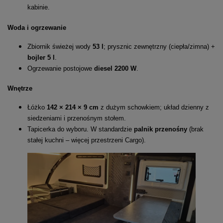
kabinie.
Woda i ogrzewanie
Zbiornik świeżej wody
53 l
; prysznic zewnętrzny (ciepła/zimna) +
bojler 5 l
.
Ogrzewanie postojowe
diesel 2200 W
.
Wnętrze
Łóżko
142 × 214 × 9 cm
z dużym schowkiem; układ dzienny z
siedzeniami i przenośnym stołem.
Tapicerka do wyboru. W standardzie
palnik przenośny
(brak
stałej kuchni – więcej przestrzeni Cargo).