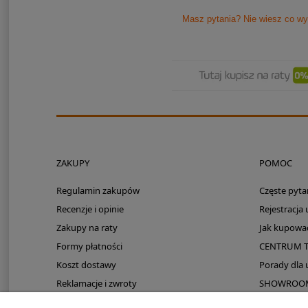
Masz pytania? Nie wiesz co wy
ZAKUPY
POMOC
Regulamin zakupów
Częste pyta
Recenzje i opinie
Rejestracja
Zakupy na raty
Jak kupowa
Formy płatności
CENTRUM 
Koszt dostawy
Porady dla
Reklamacje i zwroty
SHOWROOM: 
Zmieści się do kampera?