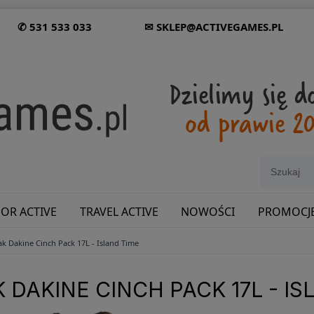
✆ 531 533 033
✉ SKLEP@ACTIVEGAMES.PL
OR ACTIVE
TRAVEL ACTIVE
NOWOŚCI
PROMOCJ
ak Dakine Cinch Pack 17L - Island Time
SHOWROOM: ODWIEDŹ NAS NA ŚLĄSKU!
 DAKINE CINCH PACK 17L - IS