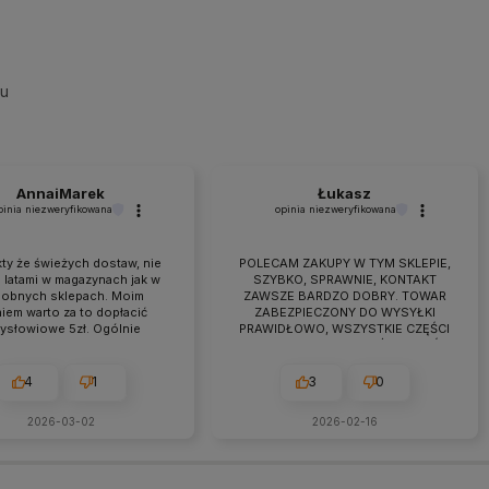
su
AnnaiMarek
Łukasz
pinia niezweryfikowana
opinia niezweryfikowana
ty że świeżych dostaw, nie
POLECAM ZAKUPY W TYM SKLEPIE,
 latami w magazynach jak w
SZYBKO, SPRAWNIE, KONTAKT
obnych sklepach. Moim
ZAWSZE BARDZO DOBRY. TOWAR
iem warto za to dopłacić
ZABEZPIECZONY DO WYSYŁKI
zysłowiowe 5zł. Ogólnie
PRAWIDŁOWO, WSZYSTKIE CZĘŚCI
raca przebiega owocnie od
BYŁY W ZESTAWIE. jEŻELI KTOŚ
 7 lat. Jeśli pojawiają się
PLANUJE ZAKUP TO NAPEWNO
eś problemy zawsze można
WARTO TUTAJ
4
1
3
0
zyć na szybką pomoc czy
ultacje i rzeczową rade.
2026-03-02
2026-02-16
cam z czystym sumieniem!