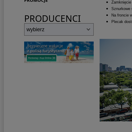
PROMOCJE
Zamknięcie
Sznurkowe 
PRODUCENCI
Na froncie 
Plecak dost