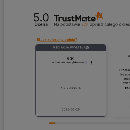
5.0
Ocena
Na podstawie
327
opinii
z całego okre
Jak zbieramy opinie?
MEDIACJA WYGASŁA
?
o
qqq
opinia niezweryfikowana
Produk
leżące
pod
zdan
pr
Nie polecam.
współp
ponad
jaki
lic
kons
2026-05-29
Pole