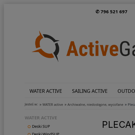
✆ 796 521 697
WATER ACTIVE
SAILING ACTIVE
OUTDO
»
»
»
Jesteś w:
WATER active
Archiwalne, niedostępne, wycofane
Plec
WATER ACTIVE
PLECAK
Deski SUP
Deski WindSUP