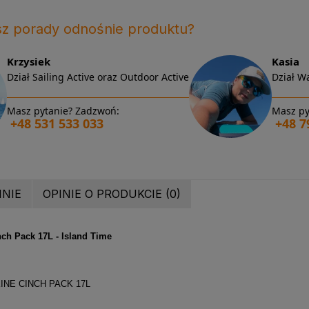
sz porady odnośnie produktu?
Krzysiek
Kasia
Dział Sailing Active oraz Outdoor Active
Dział Wa
Masz pytanie? Zadzwoń:
Masz py
+48 531 533 033
+48 7
INIE
OPINIE O PRODUKCIE (0)
nch Pack 17L - Island Time
KINE CINCH PACK 17L