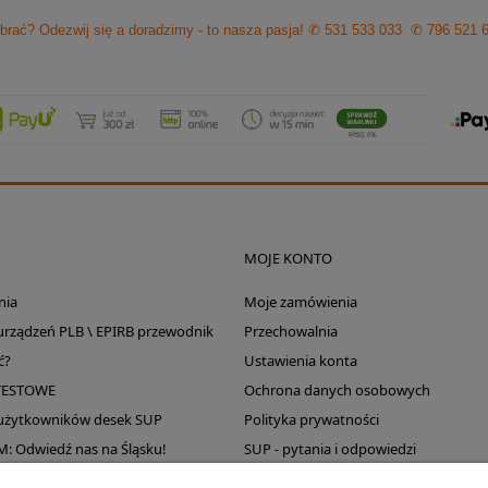
brać? Odezwij się a doradzimy - to nasza pasja!
✆ 531 533 033
✆ 796 521 
MOJE KONTO
nia
Moje zamówienia
 urządzeń PLB \ EPIRB przewodnik
Przechowalnia
ć?
Ustawienia konta
TESTOWE
Ochrona danych osobowych
 użytkowników desek SUP
Polityka prywatności
Odwiedź nas na Śląsku!
SUP - pytania i odpowiedzi
Wyprzedaż magazynu