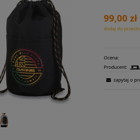
99,00 zł
dodaj do przech
Ocena:
Producent:
zapytaj o pr