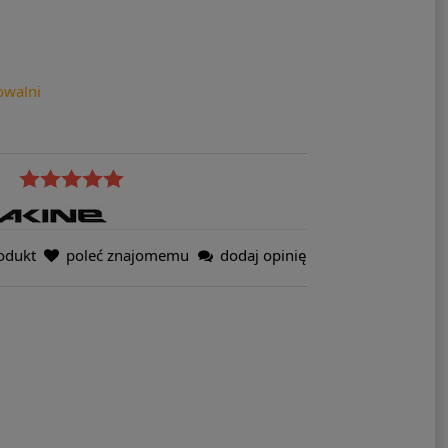
owalni
odukt
poleć znajomemu
dodaj opinię