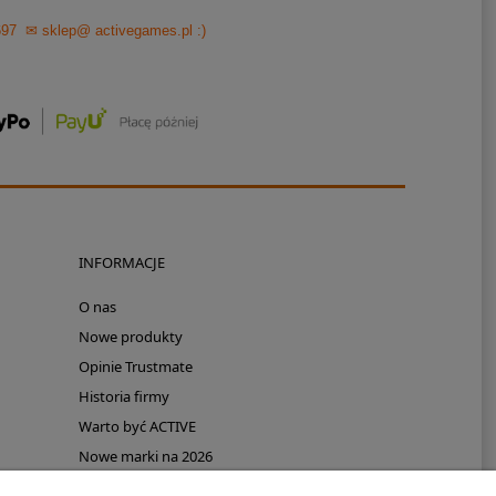
697
✉ sklep@ activegames.pl
:)
INFORMACJE
O nas
Nowe produkty
Opinie Trustmate
Historia firmy
Warto być ACTIVE
Nowe marki na 2026
Promocje