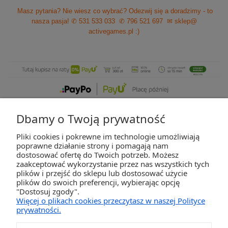
Masz pytania? Nie wiesz co wybrać? Odezwij się a doradzimy - to
nasza pasja!
✆ 531 533 033
✆ 796 521 697
✉ sklep@
activegames.pl
:)
Dbamy o Twoją prywatność
Pliki cookies i pokrewne im technologie umożliwiają
ZAKUPY
poprawne działanie strony i pomagają nam
dostosować ofertę do Twoich potrzeb. Możesz
zaakceptować wykorzystanie przez nas wszystkich tych
POMOC
plików i przejść do sklepu lub dostosować użycie
plików do swoich preferencji, wybierając opcję
"Dostosuj zgody".
MOJE KONTO
Więcej o plikach cookies przeczytasz w naszej Polityce
prywatności.
INFORMACJE