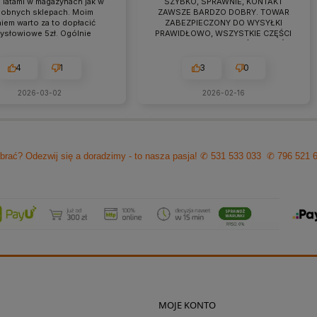
 latami w magazynach jak w
SZYBKO, SPRAWNIE, KONTAKT
obnych sklepach. Moim
ZAWSZE BARDZO DOBRY. TOWAR
iem warto za to dopłacić
ZABEZPIECZONY DO WYSYŁKI
zysłowiowe 5zł. Ogólnie
PRAWIDŁOWO, WSZYSTKIE CZĘŚCI
raca przebiega owocnie od
BYŁY W ZESTAWIE. jEŻELI KTOŚ
 7 lat. Jeśli pojawiają się
PLANUJE ZAKUP TO NAPEWNO
eś problemy zawsze można
WARTO TUTAJ
4
1
3
0
zyć na szybką pomoc czy
ultacje i rzeczową rade.
2026-03-02
2026-02-16
cam z czystym sumieniem!
brać? Odezwij się a doradzimy - to nasza pasja!
✆ 531 533 033
✆ 796 521 
MOJE KONTO