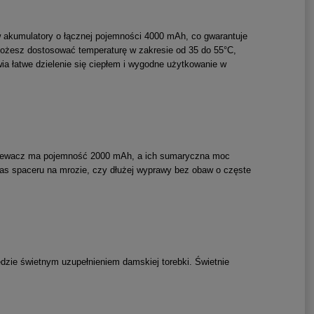
w akumulatory o łącznej pojemności 4000 mAh, co gwarantuje
możesz dostosować temperaturę w zakresie od 35 do 55°C,
a łatwe dzielenie się ciepłem i wygodne użytkowanie w
grzewacz ma pojemność 2000 mAh, a ich sumaryczna moc
zas spaceru na mrozie, czy dłużej wyprawy bez obaw o częste
zie świetnym uzupełnieniem damskiej torebki. Świetnie