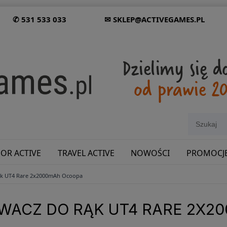
✆ 531 533 033
✉ SKLEP@ACTIVEGAMES.PL
OR ACTIVE
TRAVEL ACTIVE
NOWOŚCI
PROMOCJ
ąk UT4 Rare 2x2000mAh Ocoopa
SHOWROOM: ODWIEDŹ NAS NA ŚLĄSKU!
WACZ DO RĄK UT4 RARE 2X2