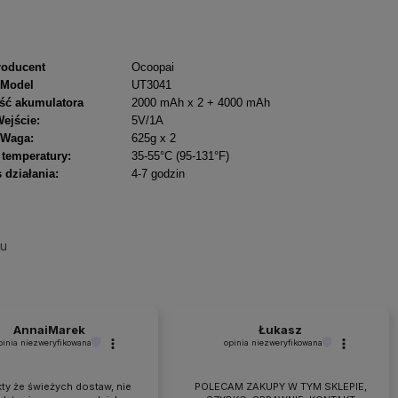
roducent
Ocoopai
Model
UT3041
ść akumulatora
2000 mAh x 2 + 4000 mAh
ejście:
5V/1A
Waga:
625g x 2
 temperatury:
35-55°C (95-131°F)
 działania:
4-7 godzin
su
AnnaiMarek
Łukasz
pinia niezweryfikowana
opinia niezweryfikowana
ty że świeżych dostaw, nie
POLECAM ZAKUPY W TYM SKLEPIE,