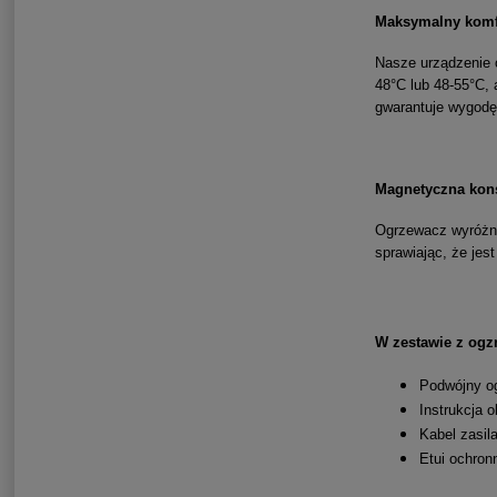
Maksymalny komf
Nasze urządzenie 
48°C lub 48-55°C, 
gwarantuje wygodę
Magnetyczna kons
Ogrzewacz wyróżnia
sprawiając, że jest
W zestawie z og
Podwójny o
Instrukcja o
Kabel zasil
Etui ochron