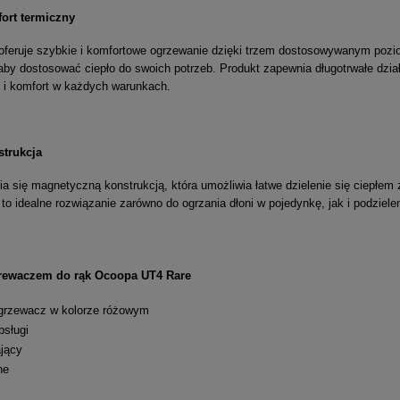
ort termiczny
oferuje szybkie i komfortowe ogrzewanie dzięki trzem dostosowywanym pozi
aby dostosować ciepło do swoich potrzeb. Produkt zapewnia długotrwałe dzia
 i komfort w każdych warunkach.
trukcja
 się magnetyczną konstrukcją, która umożliwia łatwe dzielenie się ciepłem
 to idealne rozwiązanie zarówno do ogrzania dłoni w pojedynkę, jak i podziele
zrewaczem do rąk Ocoopa UT4 Rare
grzewacz w kolorze różowym
bsługi
ający
ne