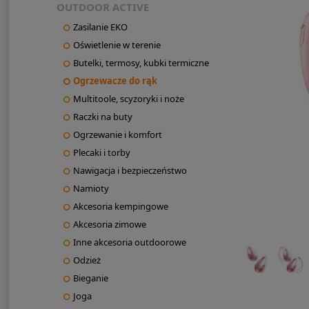
OUTDOOR ACTIVE
Zasilanie EKO
Oświetlenie w terenie
Butelki, termosy, kubki termiczne
Ogrzewacze do rąk
Multitoole, scyzoryki i noże
Raczki na buty
Ogrzewanie i komfort
Plecaki i torby
Nawigacja i bezpieczeństwo
Namioty
Akcesoria kempingowe
Akcesoria zimowe
Inne akcesoria outdoorowe
Odzież
Bieganie
Joga