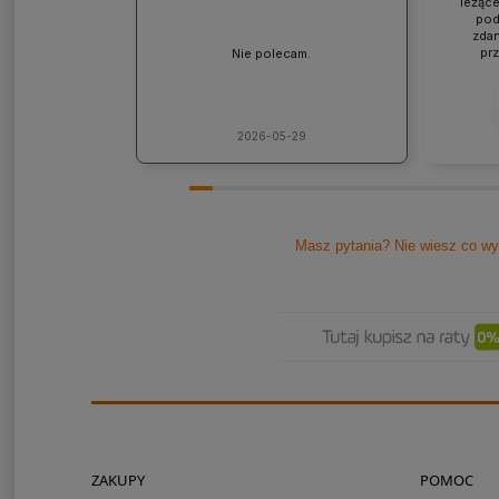
leżące
pod
zdan
pr
Nie polecam.
współp
ponad
jaki
lic
kons
2026-05-29
Pole
Masz pytania? Nie wiesz co wy
ZAKUPY
POMOC