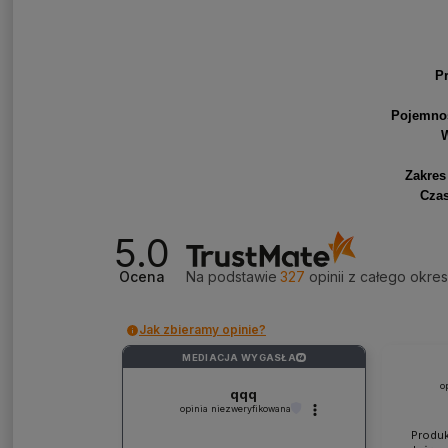
P
Pojemno
W
Zakres
Czas
5.0
Ocena
Na podstawie
327
opinii
z całego okre
Jak zbieramy opinie?
MEDIACJA WYGASŁA
?
o
qqq
opinia niezweryfikowana
Produk