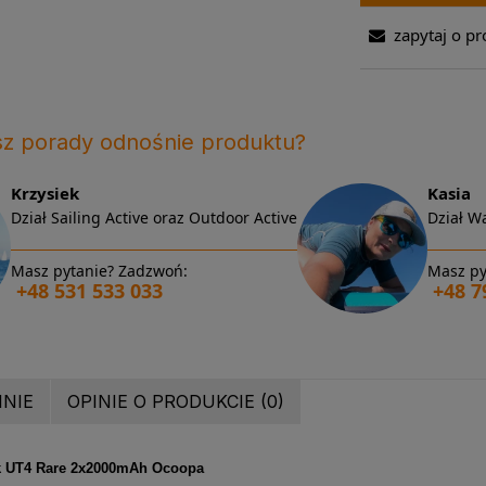
zapytaj o pr
sz porady odnośnie produktu?
Krzysiek
Kasia
Dział Sailing Active oraz Outdoor Active
Dział Wa
Masz pytanie? Zadzwoń:
Masz py
+48 531 533 033
+48 7
INIE
OPINIE O PRODUKCIE (0)
k UT4 Rare 2x2000mAh Ocoopa