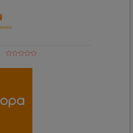
ł
owalni