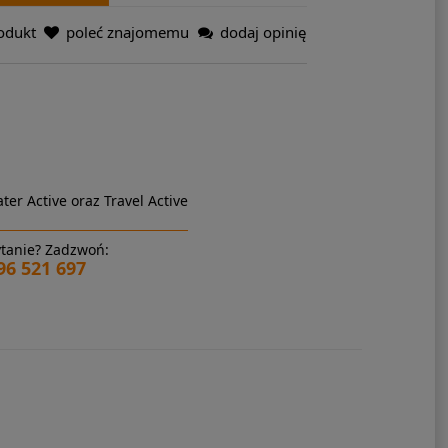
odukt
poleć znajomemu
dodaj opinię
ter Active oraz Travel Active
tanie? Zadzwoń:
96 521 697