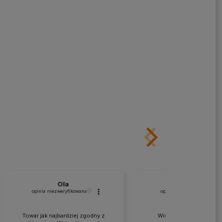
Ola
Kruczkowski
opinia niezweryfikowana
opinia niezweryfikowana
Towar jak najbardziej zgodny z
Wielkie podziękowania 