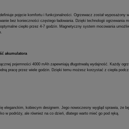
efiniuje pojęcie komfortu i funkcjonalności. Ogrzewacz został wyposażony 
owanie bez konieczności częstego ładowania. Dzięki technologii ogrzewania 
 optymalne ciepło przez 4-7 godzin. Magnetyczny system mocowania umożliwi
h.
ść akumulatora
łącznej pojemności 4000 mAh zapewniają długotrwałą wydajność. Każdy o
odną pracę przez wiele godzin. Dzięki temu możesz korzystać z ciepła podc
się eleganckim, kobiecym designem. Jego nowoczesny wygląd sprawia, że będ
ylko w podróży, ale również na co dzień, dlatego warto mieć go pod ręką.