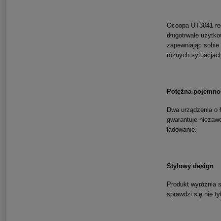
Ocoopa UT3041 red
długotrwałe użytk
zapewniając sobie
różnych sytuacjac
Potężna pojemno
Dwa urządzenia o 
gwarantuje niezaw
ładowanie.
Stylowy design
Produkt wyróżnia 
sprawdzi się nie t