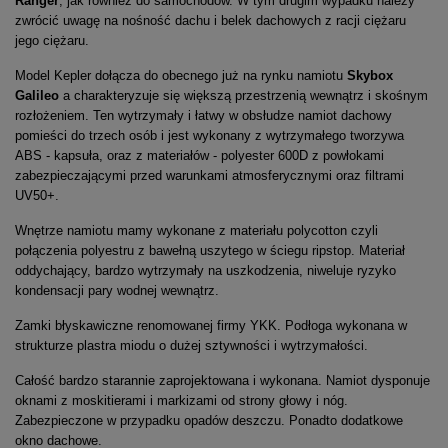
Ranger
, jak również do samochodów. W tym drugim wypadku należy
zwrócić uwagę na nośność dachu i belek dachowych z racji ciężaru
jego ciężaru.
Model Kepler dołącza do obecnego już na rynku namiotu
Skybox
Galileo
a charakteryzuje się większą przestrzenią wewnątrz i skośnym
rozłożeniem. Ten wytrzymały i łatwy w obsłudze namiot dachowy
pomieści do trzech osób i jest wykonany z wytrzymałego tworzywa
ABS - kapsuła, oraz z materiałów - polyester 600D z powłokami
zabezpieczającymi przed warunkami atmosferycznymi oraz filtrami
UV50+.
Wnętrze namiotu mamy wykonane z materiału polycotton czyli
połączenia polyestru z bawełną uszytego w ściegu ripstop. Materiał
oddychający, bardzo wytrzymały na uszkodzenia, niweluje ryzyko
kondensacji pary wodnej wewnątrz.
Zamki błyskawiczne renomowanej firmy YKK. Podłoga wykonana w
strukturze plastra miodu o dużej sztywności i wytrzymałości.
Całość bardzo starannie zaprojektowana i wykonana. Namiot dysponuje
oknami z moskitierami i markizami od strony głowy i nóg.
Zabezpieczone w przypadku opadów deszczu. Ponadto dodatkowe
okno dachowe.