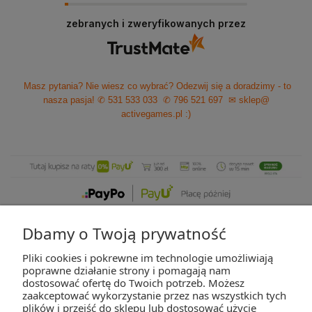
zebranych i zweryfikowanych przez
Masz pytania? Nie wiesz co wybrać? Odezwij się a doradzimy - to
nasza pasja!
✆ 531 533 033
✆ 796 521 697
✉ sklep@
activegames.pl
:)
Dbamy o Twoją prywatność
Pliki cookies i pokrewne im technologie umożliwiają
ZAKUPY
poprawne działanie strony i pomagają nam
dostosować ofertę do Twoich potrzeb. Możesz
zaakceptować wykorzystanie przez nas wszystkich tych
POMOC
plików i przejść do sklepu lub dostosować użycie