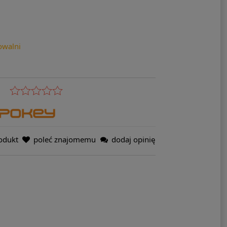
owalni
odukt
poleć znajomemu
dodaj opinię