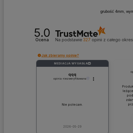
grubość 4mm, wym
5.0
Ocena
Na podstawie
327
opinii
z całego okre
Jak zbieramy opinie?
MEDIACJA WYGASŁA
?
o
qqq
opinia niezweryfikowana
Produk
leżące
pod
zdan
pr
Nie polecam.
współp
ponad
jaki
lic
kons
2026-05-29
Pole