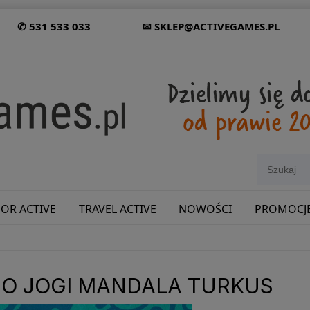
✆ 531 533 033
✉ SKLEP@ACTIVEGAMES.PL
OR ACTIVE
TRAVEL ACTIVE
NOWOŚCI
PROMOCJ
SHOWROOM: ODWIEDŹ NAS NA ŚLĄSKU!
DO JOGI MANDALA TURKUS