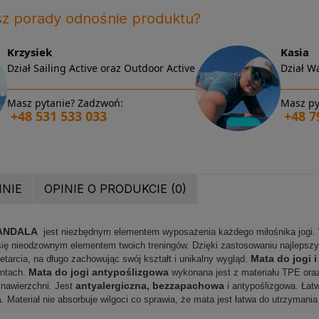
sz porady odnośnie produktu?
Krzysiek
Kasia
Dział Sailing Active oraz Outdoor Active
Dział Wa
Masz pytanie? Zadzwoń:
Masz py
+48 531 533 033
+48 7
INIE
OPINIE O PRODUKCIE (0)
MANDALA
jest niezbędnym elementem wyposażenia każdego miłośnika jogi. 
ę nieodzownym elementem twoich treningów. Dzięki zastosowaniu najlepszych
Mata do jogi i
zetarcia, na długo zachowując swój kształt i unikalny wygląd.
Mata do jogi antypoślizgowa
entach.
wykonana jest z materiału TPE ora
antyalergiczna, bezzapachowa
 nawierzchni. Jest
i antypoślizgowa. Łatw
a
. Materiał nie absorbuje wilgoci co sprawia, że mata jest łatwa do utrzymania