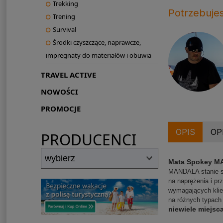
Trekking
Potrzebuje
Trening
Survival
Środki czyszczące, naprawcze,
impregnaty do materiałów i obuwia
TRAVEL ACTIVE
NOWOŚCI
PROMOCJE
OPIS
OP
PRODUCENCI
Mata Spokey 
MANDALA stanie si
na naprężenia i pr
wymagających kli
na różnych typach
niewiele miejsc