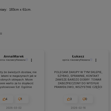
iary: 183cm x 61cm.
su
AnnaiMarek
Łukasz
pinia niezweryfikowana
opinia niezweryfikowana
ty że świeżych dostaw, nie
POLECAM ZAKUPY W TYM SKLEPIE,
 latami w magazynach jak w
SZYBKO, SPRAWNIE, KONTAKT
obnych sklepach. Moim
ZAWSZE BARDZO DOBRY. TOWAR
iem warto za to dopłacić
ZABEZPIECZONY DO WYSYŁKI
zysłowiowe 5zł. Ogólnie
PRAWIDŁOWO, WSZYSTKIE CZĘŚCI
raca przebiega owocnie od
BYŁY W ZESTAWIE. jEŻELI KTOŚ
 7 lat. Jeśli pojawiają się
PLANUJE ZAKUP TO NAPEWNO
eś problemy zawsze można
WARTO TUTAJ
4
1
3
0
zyć na szybką pomoc czy
ultacje i rzeczową rade.
2026-03-02
2026-02-16
cam z czystym sumieniem!