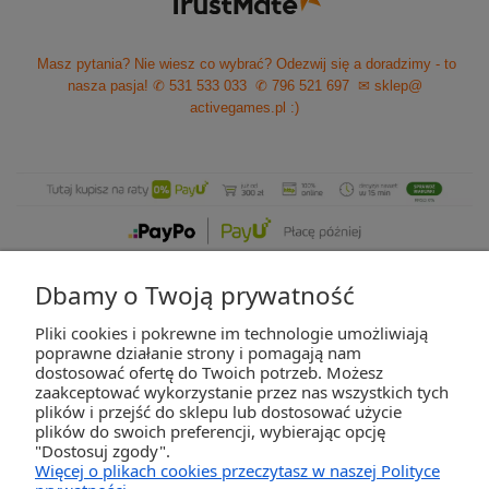
Masz pytania? Nie wiesz co wybrać? Odezwij się a doradzimy - to
nasza pasja!
✆ 531 533 033
✆ 796 521 697
✉ sklep@
activegames.pl
:)
Dbamy o Twoją prywatność
Pliki cookies i pokrewne im technologie umożliwiają
ZAKUPY
poprawne działanie strony i pomagają nam
dostosować ofertę do Twoich potrzeb. Możesz
zaakceptować wykorzystanie przez nas wszystkich tych
POMOC
plików i przejść do sklepu lub dostosować użycie
plików do swoich preferencji, wybierając opcję
"Dostosuj zgody".
MOJE KONTO
Więcej o plikach cookies przeczytasz w naszej Polityce