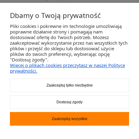
Dbamy o Twoją prywatność
Pliki cookies i pokrewne im technologie umożliwiają
ZAKUPY
poprawne działanie strony i pomagają nam
dostosować ofertę do Twoich potrzeb. Możesz
zaakceptować wykorzystanie przez nas wszystkich tych
POMOC
plików i przejść do sklepu lub dostosować użycie
plików do swoich preferencji, wybierając opcję
"Dostosuj zgody".
MOJE KONTO
Więcej o plikach cookies przeczytasz w naszej Polityce
prywatności.
INFORMACJE
Zaakceptuj tylko niezbędne
2K-Invest Sp. j. Ul. Św. Wojciecha 60, 41-922 Radzionków, śląskie NIP: 645-241-94-
Dostosuj zgody
33 REGON: 240545854
Napisz
sklep@activegames.pl
lub zadzwoń
+48796521697
Zaakceptuj wszystkie
Pokaż pełną wersję strony
Sklep internetowy Shoper.pl