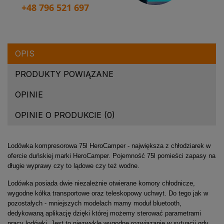
+48 796 521 697
OPIS
PRODUKTY POWIĄZANE
OPINIE
OPINIE O PRODUKCIE (0)
Lodówka kompresorowa 75l HeroCamper - największa z chłodziarek w
ofercie duńskiej marki HeroCamper. Pojemność 75l pomieści zapasy na
długie wyprawy czy to lądowe czy też wodne.
Lodówka posiada dwie niezależnie otwierane komory chłodnicze,
wygodne kółka transportowe oraz teleskopowy uchwyt. Do tego jak w
pozostałych - mniejszych modelach mamy moduł bluetooth,
dedykowaną aplikację dzięki której możemy sterować parametrami
pracy lodówki. Jest to niezwykle wygodne rozwiązanie w sytuacji gdy