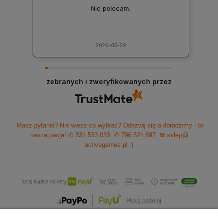
Nie polecam.
2026-05-29
zebranych i zweryfikowanych przez
Masz pytania? Nie wiesz co wybrać? Odezwij się a doradzimy - to
nasza pasja!
✆ 531 533 033
✆ 796 521 697
✉ sklep@
activegames.pl
:)