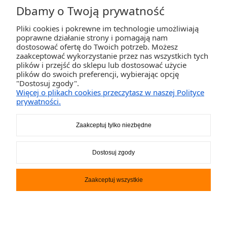
Dbamy o Twoją prywatność
Pliki cookies i pokrewne im technologie umożliwiają
ZAKUPY
poprawne działanie strony i pomagają nam
dostosować ofertę do Twoich potrzeb. Możesz
zaakceptować wykorzystanie przez nas wszystkich tych
POMOC
plików i przejść do sklepu lub dostosować użycie
plików do swoich preferencji, wybierając opcję
"Dostosuj zgody".
MOJE KONTO
Więcej o plikach cookies przeczytasz w naszej Polityce
prywatności.
INFORMACJE
Zaakceptuj tylko niezbędne
2K-Invest Sp. j. Ul. Św. Wojciecha 60, 41-922 Radzionków, śląskie NIP: 645-241-94-
Dostosuj zgody
33 REGON: 240545854
Napisz
sklep@activegames.pl
lub zadzwoń
+48796521697
Zaakceptuj wszystkie
Pokaż pełną wersję strony
Sklep internetowy Shoper.pl