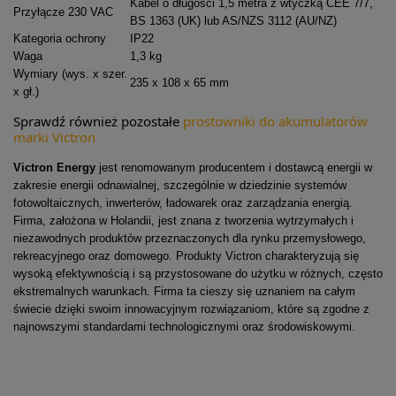
Kabel o długości 1,5 metra z wtyczką CEE 7/7,
Przyłącze 230 VAC
BS 1363 (UK) lub AS/NZS 3112 (AU/NZ)
Kategoria ochrony
IP22
Waga
1,3 kg
Wymiary (wys. x szer.
235 x 108 x 65 mm
x gł.)
Sprawdź również pozostałe
prostowniki do akumulatorów
marki Victron
Victron Energy
jest renomowanym producentem i dostawcą energii w
zakresie energii odnawialnej, szczególnie w dziedzinie systemów
fotowoltaicznych, inwerterów, ładowarek oraz zarządzania energią.
Firma, założona w Holandii, jest znana z tworzenia wytrzymałych i
niezawodnych produktów przeznaczonych dla rynku przemysłowego,
rekreacyjnego oraz domowego. Produkty Victron charakteryzują się
wysoką efektywnością i są przystosowane do użytku w różnych, często
ekstremalnych warunkach. Firma ta cieszy się uznaniem na całym
świecie dzięki swoim innowacyjnym rozwiązaniom, które są zgodne z
najnowszymi standardami technologicznymi oraz środowiskowymi.