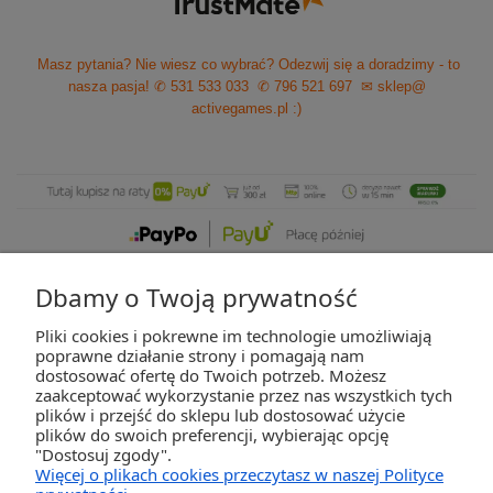
Masz pytania? Nie wiesz co wybrać? Odezwij się a doradzimy - to
nasza pasja!
✆ 531 533 033
✆ 796 521 697
✉ sklep@
activegames.pl
:)
Dbamy o Twoją prywatność
Pliki cookies i pokrewne im technologie umożliwiają
ZAKUPY
poprawne działanie strony i pomagają nam
dostosować ofertę do Twoich potrzeb. Możesz
zaakceptować wykorzystanie przez nas wszystkich tych
POMOC
plików i przejść do sklepu lub dostosować użycie
plików do swoich preferencji, wybierając opcję
"Dostosuj zgody".
MOJE KONTO
Więcej o plikach cookies przeczytasz w naszej Polityce