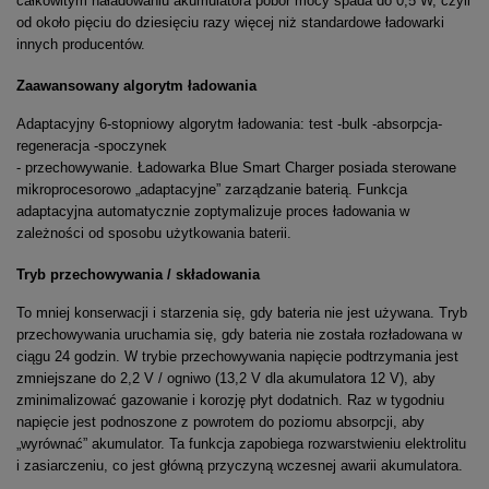
całkowitym naładowaniu akumulatora pobór mocy spada do 0,5 W, czyli
od około pięciu do dziesięciu razy więcej niż standardowe ładowarki
innych producentów.
Zaawansowany algorytm ładowania
Adaptacyjny 6-stopniowy algorytm ładowania: test -bulk -absorpcja-
regeneracja -spoczynek
- przechowywanie. Ładowarka Blue Smart Charger posiada sterowane
mikroprocesorowo „adaptacyjne” zarządzanie baterią. Funkcja
adaptacyjna automatycznie zoptymalizuje proces ładowania w
zależności od sposobu użytkowania baterii.
Tryb przechowywania / składowania
To mniej konserwacji i starzenia się, gdy bateria nie jest używana. Tryb
przechowywania uruchamia się, gdy bateria nie została rozładowana w
ciągu 24 godzin. W trybie przechowywania napięcie podtrzymania jest
zmniejszane do 2,2 V / ogniwo (13,2 V dla akumulatora 12 V), aby
zminimalizować gazowanie i korozję płyt dodatnich. Raz w tygodniu
napięcie jest podnoszone z powrotem do poziomu absorpcji, aby
„wyrównać” akumulator. Ta funkcja zapobiega rozwarstwieniu elektrolitu
i zasiarczeniu, co jest główną przyczyną wczesnej awarii akumulatora.