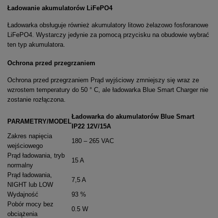
Ładowanie akumulatorów LiFePO4
Ładowarka obsługuje również akumulatory litowo żelazowo fosforanowe
LiFePO4. Wystarczy jedynie za pomocą przycisku na obudowie wybrać
ten typ akumulatora.
Ochrona przed przegrzaniem
Ochrona przed przegrzaniem Prąd wyjściowy zmniejszy się wraz ze
wzrostem temperatury do 50 ° C, ale ładowarka Blue Smart Charger nie
zostanie rozłączona.
Ładowarka do akumulatorów Blue Smart
PARAMETRY/MODEL
IP22 12V/15A
Zakres napięcia
180 – 265 VAC
wejściowego
Prąd ładowania, tryb
15 A
normalny
Prąd ładowania,
7,5 A
NIGHT lub LOW
Wydajność
93 %
Pobór mocy bez
0.5 W
obciążenia