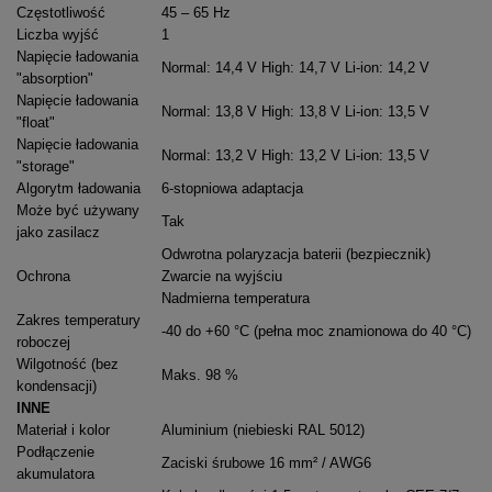
Częstotliwość
45 – 65 Hz
Liczba wyjść
1
Napięcie ładowania
Normal: 14,4 V
High: 14,7 V
Li-ion: 14,2 V
"
absorption
"
Napięcie ładowania
Normal: 13,8 V
High: 13,8 V
Li-ion: 13,5 V
"float"
Napięcie ładowania
Normal: 13,2 V
High: 13,2 V
Li-ion: 13,5 V
"
storage
"
Algorytm ładowania
6-stopniowa adaptacja
Może być używany
Tak
jako zasilacz
Odwrotna polaryzacja baterii (bezpiecznik)
Ochrona
Zwarcie na wyjściu
Nadmierna temperatura
Zakres temperatury
-40 do +60 °C (pełna moc znamionowa do 40 °C)
roboczej
Wilgotność (bez
Maks. 98 %
kondensacji)
INNE
Materiał i kolor
Aluminium (niebieski RAL 5012)
Podłączenie
Zaciski śrubowe 16 mm² / AWG6
akumulatora