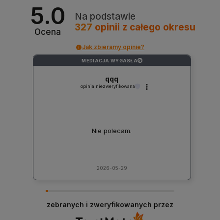
5.0
Na podstawie
327
opinii
z całego okresu
Ocena
Jak zbieramy opinie?
MEDIACJA WYGASŁA
?
qqq
opinia niezweryfikowana
Nie polecam.
2026-05-29
zebranych i zweryfikowanych przez