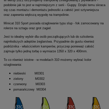
W wersji 2021 otrzymujemy trampolinę zintegrowaną z pływakami -
podobnie jak to jest w najmniejszym z serii - Guppy. Dzięki temu skraca
się czas montażu i demontażu jednostki a całość jest sztywniejsza
oraz zapewnia większą wygodę na trampolinie.
Minicat 310 Sport posiada ożaglowanie typu slup - fok zamocowany na
rolerze na sztagu oraz grot żagiel.
Jest to idealny wybór dla osób początkujących lub do szkolenia
najmłodszych adeptów żeglarstwa. Przypadnie do gustu również
podróżnika - właścicielom kamperów, przyczep ponieważ całość
zajmuje tylko jedną torbę o wymiarze 1350 x 320 x 400mm.
To co również istotne - w modelach 310 możemy wybrać kolor
ożaglowania:
niebieski M0301
zielony M0302
czerwony M0303
pomarańczowy M0304