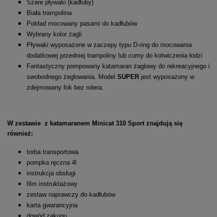
Szare pływaki (kadłuby)
Biała trampolina
Pokład mocowany pasami do kadłubów
Wybrany kolor żagli
Pływaki wyposażone w zaczepy typu D-ring do mocowania
dodatkowej przedniej trampoliny lub cumy do kotwiczenia łodzi
Fantastyczny pompowany katamaran żaglowy do rekreacyjnego i
swobodnego żeglowania. Model
SUPER
jest wyposażony w
zdejmowany fok bez rolera.
W zestawie z katamaranem Minicat 310 Sport znajdują się
również:
torba transportowa
pompka ręczna 4l
instrukcja obsługi
film instruktażowy
zestaw naprawczy do kadłubów
karta gwarancyjna
dowód zakupu