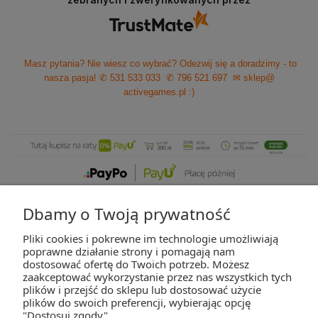
Masz pytania? Nie wiesz co wybrać? Odezwij się a doradzimy - to
nasza pasja!
✆ 531 533 033
✆ 796 521 697
✉ sklep@
activegames.pl
:)
Dbamy o Twoją prywatność
Pliki cookies i pokrewne im technologie umożliwiają
ZAKUPY
poprawne działanie strony i pomagają nam
dostosować ofertę do Twoich potrzeb. Możesz
zaakceptować wykorzystanie przez nas wszystkich tych
POMOC
plików i przejść do sklepu lub dostosować użycie
plików do swoich preferencji, wybierając opcję
"Dostosuj zgody".