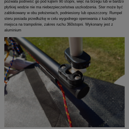
pozwala podnieść go pod kątem 90 stopni, więc na brzegu lub w bardzo
płytkiej wodzie nie ma niebezpieczeństwa uszkodzenia. Ster może być
zablokowany w obu położeniach, podniesiony lub opuszczony. Rumpel
steru posiada przedłużkę w celu wygodnego operowania z każdego
miejsca na trampolinie, zakres ruchu 360stopni. Wykonany jest z
aluminium