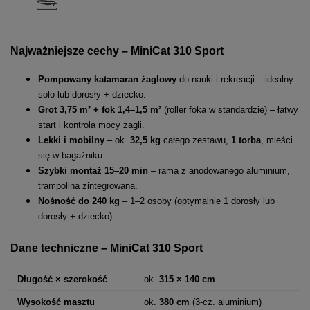
Najważniejsze cechy – MiniCat 310 Sport
Pompowany katamaran żaglowy
do nauki i rekreacji – idealny
solo lub dorosły + dziecko.
Grot 3,75 m² + fok 1,4–1,5 m²
(roller foka w standardzie) – łatwy
start i kontrola mocy żagli.
Lekki i mobilny
– ok.
32,5 kg
całego zestawu,
1 torba
, mieści
się w bagażniku.
Szybki montaż 15–20 min
– rama z anodowanego aluminium,
trampolina zintegrowana.
Nośność do 240 kg
– 1–2 osoby (optymalnie 1 dorosły lub
dorosły + dziecko).
Dane techniczne – MiniCat 310 Sport
Długość × szerokość
ok.
315 × 140 cm
Wysokość masztu
ok.
380 cm
(3-cz. aluminium)