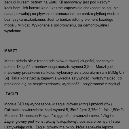
żeglugi kursem ostrym na wiatr. Kil mocowany jest pod każdym
kadłubem, Ich konstrukcja i kształt zapewniają doskonałe osiągi, ale
nadal pozwalają na pływanie katamaranem po bardzo płytkiej wodzie
bez ryzyka uszkodzenia. Jest to bardzo istotny element każdego
modelu Minicat. Wykonane z polipropylenu, są demontowalne i
wymienne.
MASZT
Maszt składa się z trzech odcinków o równej długości, łączonych
razem. Długość zmontowanego masztu wynosi 3,8 m. Maszt jest
malowany proszkowo na kolor, wykonany ze stopu aluminium (AIMg 0.7
Si) Taka konstrukcja zapewnia wysoką sztywność i wytrzymałość, co
przekłada się na bezpieczeństwo, wydajność i przyjemność z żeglugi.
ŻAGIEL
Modele 310 są wyposażone w żagiel główny (grot) i przedni (fok).
Całkowita powierzchnia żagli wynosi 5,15m2 (grot 3,75m2 i fok 1,50m2)
Materiał "Dimension Polyant" o gęstości powierzchniowej 175g / m.
Żagiel główny jest konstrukcją "całopalową", posiada 6 pełnych listew
usztywniających. Żagiel główny ma okno, które zapewnia lepszą