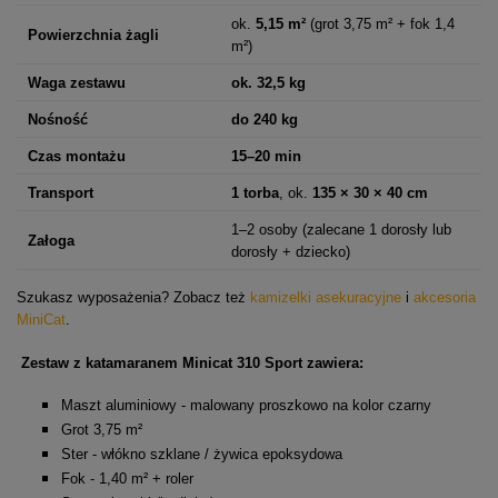
ok.
5,15 m²
(grot 3,75 m² + fok 1,4
Powierzchnia żagli
m²)
Waga zestawu
ok. 32,5 kg
Nośność
do 240 kg
Czas montażu
15–20 min
Transport
1 torba
, ok.
135 × 30 × 40 cm
1–2 osoby (zalecane 1 dorosły lub
Załoga
dorosły + dziecko)
Szukasz wyposażenia? Zobacz też
kamizelki asekuracyjne
i
akcesoria
MiniCat
.
Zestaw z katamaranem Minicat 310 Sport zawiera:
Maszt aluminiowy - malowany proszkowo na kolor czarny
Grot 3,75 m²
Ster - włókno szklane / żywica epoksydowa
Fok - 1,40 m² + roler