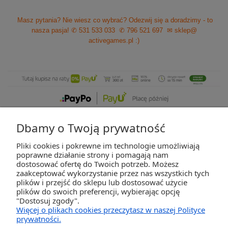
Masz pytania? Nie wiesz co wybrać? Odezwij się a doradzimy - to
nasza pasja!
✆ 531 533 033
✆ 796 521 697
✉ sklep@
activegames.pl
:)
Dbamy o Twoją prywatność
Pliki cookies i pokrewne im technologie umożliwiają
ZAKUPY
poprawne działanie strony i pomagają nam
dostosować ofertę do Twoich potrzeb. Możesz
zaakceptować wykorzystanie przez nas wszystkich tych
POMOC
plików i przejść do sklepu lub dostosować użycie
plików do swoich preferencji, wybierając opcję
"Dostosuj zgody".
MOJE KONTO
Więcej o plikach cookies przeczytasz w naszej Polityce
prywatności.