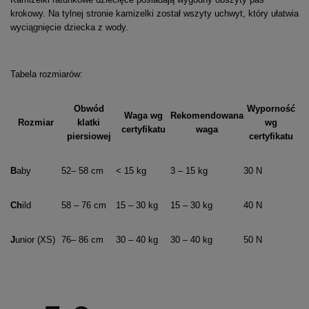
krokowy. Na tylnej stronie kamizelki został wszyty uchwyt, który ułatwia
wyciągnięcie dziecka z wody.
Tabela rozmiarów:
Obwód
Wyporność
Waga wg
Rekomendowana
Rozmiar
klatki
wg
certyfikatu
waga
piersiowej
certyfikatu
B
aby
52– 58 cm
< 15 kg
3 – 15 kg
30 N
Ch
ild
58 – 76 cm
15 – 30 kg
15 – 30 kg
40 N
J
unior (XS)
76– 86 cm
30 – 40 kg
30 – 40 kg
50 N