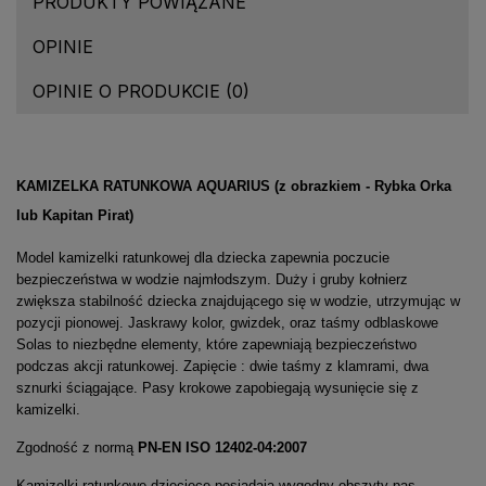
PRODUKTY POWIĄZANE
OPINIE
OPINIE O PRODUKCIE (0)
KAMIZELKA RATUNKOWA AQUARIUS (z obrazkiem - Rybka Orka
lub Kapitan Pirat)
Model kamizelki ratunkowej dla dziecka zapewnia poczucie
bezpieczeństwa w wodzie najmłodszym. Duży i gruby kołnierz
zwiększa stabilność dziecka znajdującego się w wodzie, utrzymując w
pozycji pionowej. Jaskrawy kolor, gwizdek, oraz taśmy odblaskowe
Solas to niezbędne elementy, które zapewniają bezpieczeństwo
podczas akcji ratunkowej. Zapięcie : dwie taśmy z klamrami, dwa
sznurki ściągające. Pasy krokowe zapobiegają wysunięcie się z
kamizelki.
Zgodność z normą
PN-EN ISO 12402-04:2007
Kamizelki ratunkowe dziecięce posiadają wygodny obszyty pas