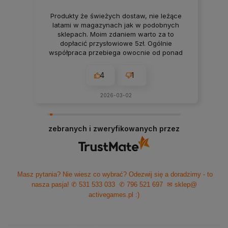
Produkty że świeżych dostaw, nie leżące
latami w magazynach jak w podobnych
sklepach. Moim zdaniem warto za to
dopłacić przysłowiowe 5zł. Ogólnie
współpraca przebiega owocnie od ponad
7 lat. Jeśli pojawiają się jakieś problemy
zawsze można liczyć na szybką pomoc czy
4
1
konsultacje i rzeczową rade. Polecam z
czystym sumieniem!
2026-03-02
zebranych i zweryfikowanych przez
Masz pytania? Nie wiesz co wybrać? Odezwij się a doradzimy - to
nasza pasja!
✆ 531 533 033
✆ 796 521 697
✉ sklep@
activegames.pl
:)