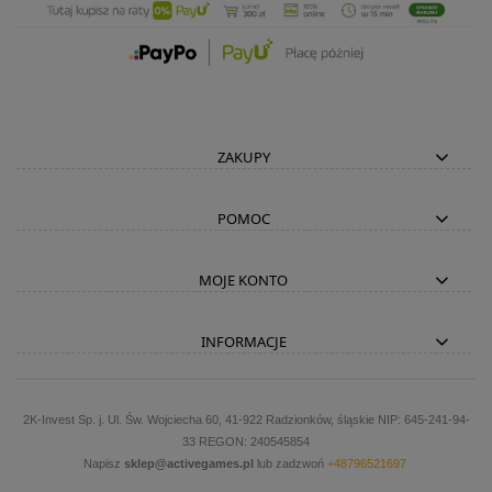
ZAKUPY
POMOC
MOJE KONTO
INFORMACJE
2K-Invest Sp. j. Ul. Św. Wojciecha 60, 41-922 Radzionków, śląskie NIP: 645-241-94-
33 REGON: 240545854
Napisz
sklep@activegames.pl
lub zadzwoń
+48796521697