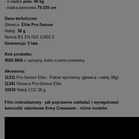
- o wadze
pow. 40 kg
- klatka piersiowa
75-155 cm
Dane techniczne:
Głowica:
Elite Pro-Sensor
Nabój:
38 g
Norma BS EN ISO 12402-3
Gwarancja: 3 lata
Kod produktu:
9020 BRA
z uprzężą; kolor czarno-czerwony
Akcesoria:
11331
Pro-Sensor Elite - Pakiet wymienny (głowica i nabój 38g)
11341
Głowica Pro-Sensor Elite
10034
Nabój CO2 38 g
Film instruktażowy - jak poprawnie zakładać i wyregulować
kamizelki ratunkowe firmy Crewsaver - różne modele: