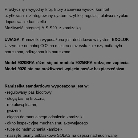
Praktyczny i wygodny krój, który zapewnia wysoki komfort
użytkowania. Zintegrowany system szybkiej regulacji ułatwia szybkie
dopasowanie kamizelki.
Możliwość integracji AIS S20 z kamizelką.
UWAGA!
Kamizelka wyposażona jest dodatkowo w system
EXOLOK
.
Utrzymuje on nabój CO2 na miejscu oraz wskazuje czy butla była
poruszona, odkręcona lub naruszona.
Model 9020BRA różni się od modelu 9025BRA rodzajem zapięcia.
Model 9020 nie ma możliwości wpięcia pasów bezpieczeństwa
Kamizelka standardowo wyposażona jest w:
- regulowany pas biodrowy
- długą taśmę kroczną
- metalową klamrę
- gwizdek
- cięgno do manualnego odpalenia kamizelki
- okno inspekcyjne mechanizmu aktywującego
- tubę do nadmuchania kamizelki
- naszyte taśmy odblaskowe SOLAS na części nadmuchiwanej