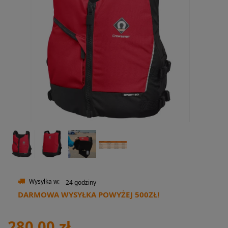
Wysyłka w:
24 godziny
DARMOWA WYSYŁKA POWYŻEJ 500ZŁ!
280,00 zł