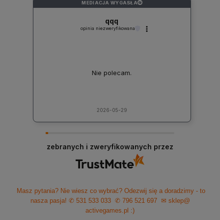
MEDIACJA WYGASŁA
?
qqq
opinia niezweryfikowana
Nie polecam.
2026-05-29
zebranych i zweryfikowanych przez
Masz pytania? Nie wiesz co wybrać? Odezwij się a doradzimy - to
nasza pasja!
✆ 531 533 033
✆ 796 521 697
✉ sklep@
activegames.pl
:)