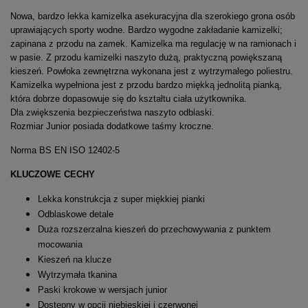
Nowa, bardzo lekka kamizelka asekuracyjna dla szerokiego grona osób
uprawiających sporty wodne. Bardzo wygodne zakładanie kamizelki;
zapinana z przodu na zamek. Kamizelka ma regulację w na ramionach i
w pasie. Z przodu kamizelki naszyto dużą, praktyczną powiększaną
kieszeń. Powłoka zewnętrzna wykonana jest z wytrzymałego poliestru.
Kamizelka wypełniona jest z przodu bardzo miękką jednolitą pianką,
która dobrze dopasowuje się do kształtu ciała użytkownika.
Dla zwiększenia bezpieczeństwa naszyto odblaski.
Rozmiar Junior posiada dodatkowe taśmy kroczne.
Norma BS EN ISO 12402-5
KLUCZOWE CECHY
Lekka konstrukcja z super miękkiej pianki
Odblaskowe detale
Duża rozszerzalna kieszeń do przechowywania z punktem
mocowania
Kieszeń na klucze
Wytrzymała tkanina
Paski krokowe w wersjach junior
Dostępny w opcji niebieskiej i czerwonej