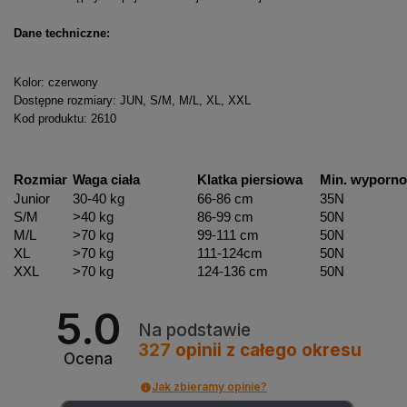
Dane techniczne:
Kolor: czerwony
Dostępne rozmiary: JUN, S/M, M/L, XL, XXL
Kod produktu: 2610
Rozmiar
Waga ciała
Klatka piersiowa
Min. wyporno
Junior
30-40 kg
66-86 cm
35N
S/M
>40 kg
86-99 cm
50N
M/L
>70 kg
99-111 cm
50N
XL
>70 kg
111-124cm
50N
XXL
>70 kg
124-136 cm
50N
5.0
Na podstawie
327
opinii
z całego okresu
Ocena
Jak zbieramy opinie?