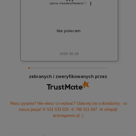
opinia niezweryfikowana
Nie polecam.
2026-05-29
zebranych i zweryfikowanych przez
Masz pytania? Nie wiesz co wybrać? Odezwij się a doradzimy - to
nasza pasja!
✆ 531 533 033
✆ 796 521 697
✉ sklep@
activegames.pl
:)