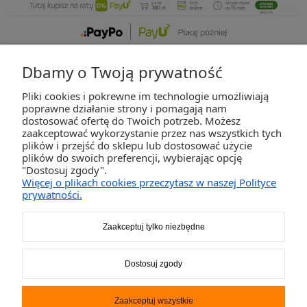
Dbamy o Twoją prywatność
Pliki cookies i pokrewne im technologie umożliwiają
ZAKUPY
poprawne działanie strony i pomagają nam
dostosować ofertę do Twoich potrzeb. Możesz
zaakceptować wykorzystanie przez nas wszystkich tych
POMOC
plików i przejść do sklepu lub dostosować użycie
plików do swoich preferencji, wybierając opcję
"Dostosuj zgody".
MOJE KONTO
Więcej o plikach cookies przeczytasz w naszej Polityce
prywatności.
INFORMACJE
Zaakceptuj tylko niezbędne
2K-Invest Sp. j. Ul. Św. Wojciecha 60, 41-922 Radzionków, śląskie NIP: 645-241-94-
Dostosuj zgody
33 REGON: 240545854
Napisz
sklep@activegames.pl
lub zadzwoń
+48796521697
Zaakceptuj wszystkie