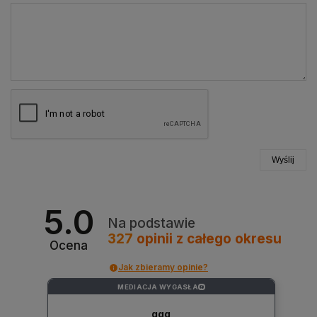
Wyślij
5.0
Na podstawie
327
opinii
z całego okresu
Ocena
Jak zbieramy opinie?
MEDIACJA WYGASŁA
?
qqq