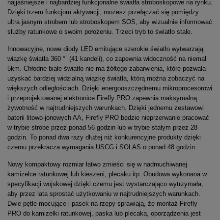
najjaśniejsze i najbardziej funkcjonalne światła stroboskopowe na rynku.
Dzięki trzem funkcjom aktywacji, możesz przełączać się pomiędzy
ultra jasnym strobem lub stroboskopem SOS, aby wizualnie informować
służby ratunkowe o swoim położeniu. Trzeci tryb to światło stałe.
Innowacyjne, nowe diody LED emitujące szerokie światło wytwarzają
wiązkę światła 360 ° (41 kandeli), co zapewnia widoczność na niemal
5km. Chłodne białe światło nie ma żółtego zabarwienia, które pozwala
uzyskać bardziej widzialną wiązkę światła, którą można zobaczyć na
większych odległościach. Dzięki energooszczędnemu mikroprocesorowi
i przeprojektowanej elektronice Firefly PRO zapewnia maksymalną
żywotność w najtrudniejszych warunkach. Dzięki jednemu zestawowi
baterii litowo-jonowych AA, Firefly PRO będzie nieprzerwanie pracować
w trybie strobe przez ponad 56 godzin lub w trybie stałym przez 28
godzin. To ponad dwa razy dłużej niż konkurencyjne produkty dzięki
czemu przekracza wymagania USCG i SOLAS o ponad 48 godzin.
Nowy kompaktowy rozmiar łatwo zmieści się w nadmuchiwanej
kamizelce ratunkowej lub kieszeni, plecaku itp. Obudowa wykonana w
specyfikacji wojskowej dzięki czemu jest wystarczająco wytrzymała,
aby przez lata sprostać użytkowaniu w najtrudniejszych warunkach.
Dwie pętle mocujące i pasek na rzepy sprawiają, że montaż Firefly
PRO do kamizelki ratunkowej, paska lub plecaka, oporządzenia jest