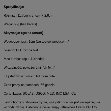
Specyfikacja:
Rozmiar: 11,7cm x 5,7xm x 2,8cm
Waga: 68g (bez baterii)
Aktywacja: ręczna (on/off)
Wodoodporność: 10m (wg testów producenta)
Światło: LED zimna biel
Moc stroboskopu: 41candeli
Widzialność: powyżej 3mil (ok 5km)
Częstotliwość błysku: 60 na minute
Czas pracy na bateriach: 56 godzin
Certyfikacja: SOLAS, USCG, MED, IMO LSA, CE
Jeśli chodzi o ratowanie życia, wszystko, co nie jest najlepsze, nie
wchodzi w grę. Całkowicie nowe lampy ratunkowe Firefly PRO to