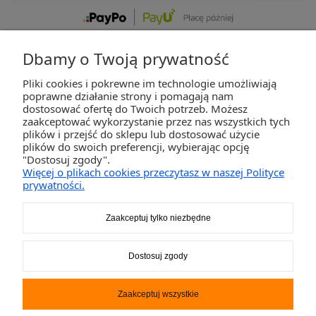
Dbamy o Twoją prywatność
Pliki cookies i pokrewne im technologie umożliwiają
ZAKUPY
poprawne działanie strony i pomagają nam
dostosować ofertę do Twoich potrzeb. Możesz
zaakceptować wykorzystanie przez nas wszystkich tych
POMOC
plików i przejść do sklepu lub dostosować użycie
plików do swoich preferencji, wybierając opcję
"Dostosuj zgody".
MOJE KONTO
Więcej o plikach cookies przeczytasz w naszej Polityce
prywatności.
INFORMACJE
Zaakceptuj tylko niezbędne
2K-Invest Sp. j. Ul. Św. Wojciecha 60, 41-922 Radzionków, śląskie NIP: 645-241-94-
Dostosuj zgody
33 REGON: 240545854
Napisz
sklep@activegames.pl
lub zadzwoń
+48796521697
Zaakceptuj wszystkie
Pokaż pełną wersję strony