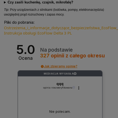
Czy zasili kuchenkę, czajnik, mikrofalę?
Tip:
Przy urządzeniach z silnikami (lodówka, pompy, elektronarzędzia)
uwzględnij prąd rozruchowy i zapas mocy.
Pliki do pobrania:
Ostrzeżenia_i_informacje_dotyczące_bezpieczeństwa_EcoFlow_s
Instrukcja obsługi EcoFlow Delta 3 PL
5.0
Na podstawie
327
opinii
z całego okresu
Ocena
Jak zbieramy opinie?
MEDIACJA WYGASŁA
?
qqq
opinia niezweryfikowana
Nie polecam.