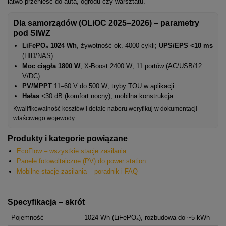
łatwo przenieść do auta, ogrodu czy warsztatu.
Dla samorządów (OLiOC 2025–2026) – parametry
pod SIWZ
LiFePO₄ 1024 Wh
, żywotność ok. 4000 cykli;
UPS/EPS <10 ms
(HID/NAS).
Moc ciągła 1800 W
, X-Boost 2400 W; 11 portów (AC/USB/12
V/DC).
PV/MPPT
11–60 V do 500 W; tryby TOU w aplikacji.
Hałas
<30 dB (komfort nocny), mobilna konstrukcja.
Kwalifikowalność kosztów i detale naboru weryfikuj w dokumentacji
właściwego wojewody.
Produkty i kategorie powiązane
EcoFlow – wszystkie stacje zasilania
Panele fotowoltaiczne (PV) do power station
Mobilne stacje zasilania – poradnik i FAQ
Specyfikacja – skrót
Pojemność
1024 Wh (LiFePO₄), rozbudowa do ~5 kWh