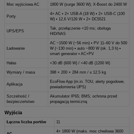
Moc wyjściowa AC
1800 W (surge 3600 W); X-Boost do 2400 W
4× AC • 2× USB-A (18 W) • 2× USB-C (100
Porty
W) • 12,6 V/126 W • 2× DC5521
Tak, przełączenie <10 ms; obsługa
UPS/EPS
HID/NAS
AC ~1500 W (~56 min) • PV 11–60 V do 500
Ładowanie
W (~130 min) • auto ~800 W (ok. 1,3 h) •
smart generator • AC+PV
Hałas
<30 dB (600 W) / <40 dB (1200 W)
Wymiary / masa
398 × 200 × 284 mm / ≤ 12,5 kg
EcoFlow App (m.in. TOU, alerty pogodowe,
Aplikacja
powiadomienia UPS)
Szczelność /
Akumulator IP65; BMS; ochrona przed
bezpieczeństwo
propagacją termiczną
Wyjścia
Łączna liczba portów
11
4× 1800 W (maks. moc chwilowa 3600
AC