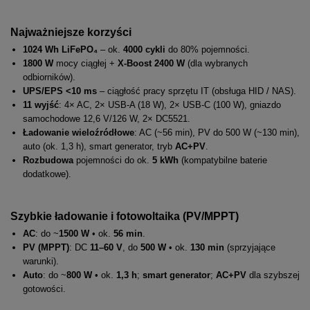
Najważniejsze korzyści
1024 Wh LiFePO₄
– ok.
4000 cykli
do 80% pojemności.
1800 W
mocy ciągłej +
X-Boost 2400 W
(dla wybranych
odbiorników).
UPS/EPS <10 ms
– ciągłość pracy sprzętu IT (obsługa HID / NAS).
11 wyjść
: 4× AC, 2× USB-A (18 W), 2× USB-C (100 W), gniazdo
samochodowe 12,6 V/126 W, 2× DC5521.
Ładowanie wieloźródłowe
: AC (~56 min), PV do 500 W (~130 min),
auto (ok. 1,3 h), smart generator, tryb
AC+PV
.
Rozbudowa
pojemności do ok.
5 kWh
(kompatybilne baterie
dodatkowe).
Szybkie ładowanie i fotowoltaika (PV/MPPT)
AC
: do ~
1500 W
• ok.
56 min
.
PV (MPPT)
: DC
11–60 V
, do
500 W
• ok.
130 min
(sprzyjające
warunki).
Auto
: do ~
800 W
• ok.
1,3 h
;
smart generator
;
AC+PV
dla szybszej
gotowości.