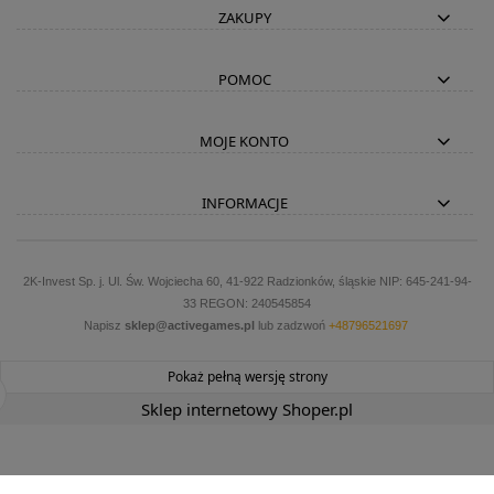
ZAKUPY
POMOC
MOJE KONTO
INFORMACJE
2K-Invest Sp. j. Ul. Św. Wojciecha 60, 41-922 Radzionków, śląskie NIP: 645-241-94-
33 REGON: 240545854
Napisz
sklep@activegames.pl
lub zadzwoń
+48796521697
Pokaż pełną wersję strony
Sklep internetowy Shoper.pl