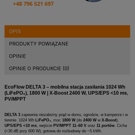
+48 796 521 697
OPIS
PRODUKTY POWIĄZANE
OPINIE
OPINIE O PRODUKCIE (0)
EcoFlow DELTA 3 – mobilna stacja zasilania 1024 Wh
(LiFePO₄), 1800 W | X-Boost 2400 W, UPS/EPS <10 ms,
PV/MPPT
DELTA 3
zapewnia niezależny prąd w domu, ogrodzie, w kamperze i w
terenie. 1024 Wh
LiFePO₄
, moc
1800 W
(do
2400 W
w
X-Boost
),
UPS/EPS <10 ms
, wejście
PV/MPPT 11–60 V
oraz
11 portów
. Cicha
(<30 dB przy 600 W), gotowa do rozbudowy do ~5 kWh.