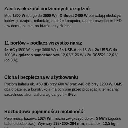
Zasili większość codziennych urządzeń
Moc
1800 W
(surge do
3600 W
) i
X-Boost 2400 W
pozwalają obsłużyć
lodówkę, czajnik, mikrofalę, a także komputer, router i oświetlenie LED
– w domu, biurze, na biwaku czy działce.
11 portów – podłącz wszystko naraz
4× AC
(1800 W, surge 3600 W) •
2× USB-A
do 18 W •
2× USB-C
do
100 W •
gniazdo samochodowe
12,6 V/126 W •
2× DC5521
12,6 V
(do 3 A).
Cicha i bezpieczna w użytkowaniu
Poziom hałasu ok.
<30 dB
przy 600 W oraz
<40 dB
przy 1200 W.
BMS
dba o baterię, a konstrukcja ma ochronę przed propagacją termiczną;
szczelność akumulatora wg danych –
IP65
.
Rozbudowa pojemności i mobilność
Pojemność bazowa
1024 Wh
można zwiększyć do ok.
5 kWh
(zgodne
baterie dodatkowe). Wymiary
398×200×284 mm
, masa ok.
12,5 kg
–