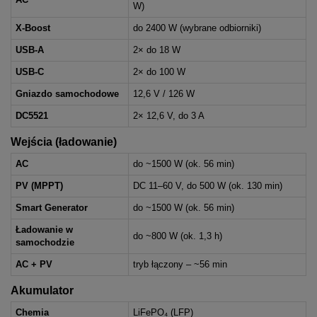
W)
X-Boost
do 2400 W (wybrane odbiorniki)
USB-A
2× do 18 W
USB-C
2× do 100 W
Gniazdo samochodowe
12,6 V / 126 W
DC5521
2× 12,6 V, do 3 A
Wejścia (ładowanie)
AC
do ~1500 W (ok. 56 min)
PV (MPPT)
DC 11–60 V, do 500 W (ok. 130 min)
Smart Generator
do ~1500 W (ok. 56 min)
Ładowanie w
do ~800 W (ok. 1,3 h)
samochodzie
AC + PV
tryb łączony – ~56 min
Akumulator
Chemia
LiFePO₄ (LFP)