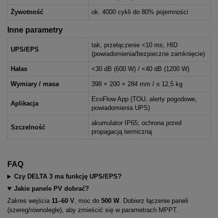
Żywotność
ok. 4000 cykli do 80% pojemności
Inne parametry
tak, przełączenie <10 ms; HID
UPS/EPS
(powiadomienia/bezpieczne zamknięcie)
Hałas
<30 dB (600 W) / <40 dB (1200 W)
Wymiary / masa
398 × 200 × 284 mm / ≤ 12,5 kg
EcoFlow App (TOU, alerty pogodowe,
Aplikacja
powiadomienia UPS)
akumulator IP65; ochrona przed
Szczelność
propagacją termiczną
FAQ
Czy DELTA 3 ma funkcję UPS/EPS?
Jakie panele PV dobrać?
Zakres wejścia
11–60 V
, moc do
500 W
. Dobierz łączenie paneli
(szereg/równolegle), aby zmieścić się w parametrach MPPT.