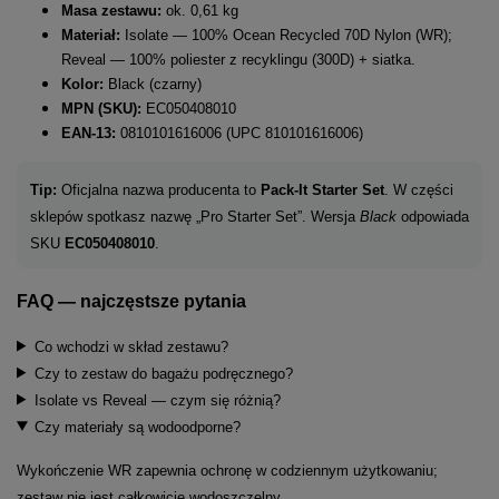
Masa zestawu:
ok. 0,61 kg
Materiał:
Isolate — 100% Ocean Recycled 70D Nylon (WR);
Reveal — 100% poliester z recyklingu (300D) + siatka.
Kolor:
Black (czarny)
MPN (SKU):
EC050408010
EAN-13:
0810101616006 (UPC 810101616006)
Tip:
Oficjalna nazwa producenta to
Pack-It Starter Set
. W części
sklepów spotkasz nazwę „Pro Starter Set”. Wersja
Black
odpowiada
SKU
EC050408010
.
FAQ — najczęstsze pytania
Co wchodzi w skład zestawu?
Czy to zestaw do bagażu podręcznego?
Isolate vs Reveal — czym się różnią?
Czy materiały są wodoodporne?
Wykończenie WR zapewnia ochronę w codziennym użytkowaniu;
zestaw nie jest całkowicie wodoszczelny.