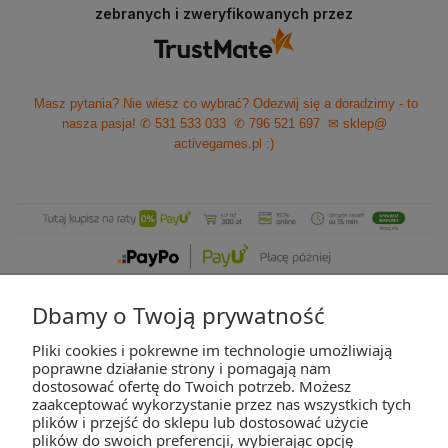
zebranych i zweryfikowanych przez
Masz pytania? Nie wiesz co wybrać? Odezwij się a doradzimy - to
nasza pasja!
✆ 531 533 033
✆ 796 521 697
✉ sklep@
activegames.pl
:)
Dbamy o Twoją prywatność
Pliki cookies i pokrewne im technologie umożliwiają
ZAKUPY
poprawne działanie strony i pomagają nam
dostosować ofertę do Twoich potrzeb. Możesz
zaakceptować wykorzystanie przez nas wszystkich tych
POMOC
plików i przejść do sklepu lub dostosować użycie
plików do swoich preferencji, wybierając opcję