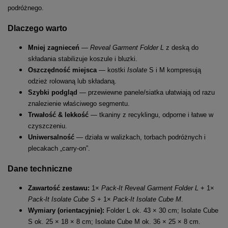
podróżnego.
Dlaczego warto
Mniej zagnieceń
—
Reveal Garment Folder L
z deską do
składania stabilizuje koszule i bluzki.
Oszczędność miejsca
— kostki
Isolate
S i M kompresują
odzież rolowaną lub składaną.
Szybki podgląd
— przewiewne panele/siatka ułatwiają od razu
znalezienie właściwego segmentu.
Trwałość & lekkość
— tkaniny z recyklingu, odporne i łatwe w
czyszczeniu.
Uniwersalność
— działa w walizkach, torbach podróżnych i
plecakach „carry-on”.
Dane techniczne
Zawartość zestawu:
1×
Pack-It Reveal Garment Folder L
+ 1×
Pack-It Isolate Cube S
+ 1×
Pack-It Isolate Cube M
.
Wymiary (orientacyjnie):
Folder L ok. 43 × 30 cm; Isolate Cube
S ok. 25 × 18 × 8 cm; Isolate Cube M ok. 36 × 25 × 8 cm.