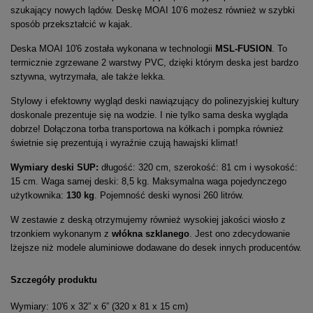
szukający nowych lądów. Deskę MOAI 10’6 możesz również w szybki
sposób przekształcić w kajak.
Deska MOAI 10'6 została wykonana w technologii
MSL-FUSION
. To
termicznie zgrzewane 2 warstwy PVC, dzięki którym deska jest bardzo
sztywna, wytrzymała, ale także lekka.
Stylowy i efektowny wygląd deski nawiązujący do polinezyjskiej kultury
doskonale prezentuje się na wodzie. I nie tylko sama deska wygląda
dobrze! Dołączona torba transportowa na kółkach i pompka również
świetnie się prezentują i wyraźnie czują hawajski klimat!
Wymiary deski SUP:
długość: 320 cm, szerokość: 81 cm i wysokość:
15 cm. Waga samej deski: 8,5 kg. Maksymalna waga pojedynczego
użytkownika:
130 kg
. Pojemność deski wynosi 260 litrów.
W zestawie z deską otrzymujemy również wysokiej jakości wiosło z
trzonkiem wykonanym z
włókna szklanego
. Jest ono zdecydowanie
lżejsze niż modele aluminiowe dodawane do desek innych producentów.
Szczegóły produktu
Wymiary: 10'6 x 32” x 6” (320 x 81 x 15 cm)