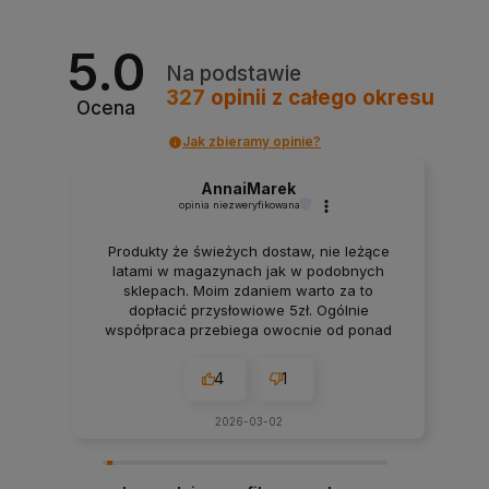
5.0
Na podstawie
327
opinii
z całego okresu
Ocena
Jak zbieramy opinie?
AnnaiMarek
opinia niezweryfikowana
Produkty że świeżych dostaw, nie leżące
latami w magazynach jak w podobnych
sklepach. Moim zdaniem warto za to
dopłacić przysłowiowe 5zł. Ogólnie
współpraca przebiega owocnie od ponad
7 lat. Jeśli pojawiają się jakieś problemy
zawsze można liczyć na szybką pomoc czy
4
1
konsultacje i rzeczową rade. Polecam z
czystym sumieniem!
2026-03-02