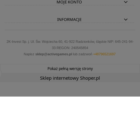
MOJE KONTO
INFORMACJE
2K-Invest Sp. j. Ul. Św. Wojciecha 60, 41-922 Radzionków, śląskie NIP: 645-241-94-
33 REGON: 240545854
Napisz
sklep@activegames.pl
lub zadzwoń
+48796521697
Pokaż pełną wersję strony
Sklep internetowy Shoper.pl