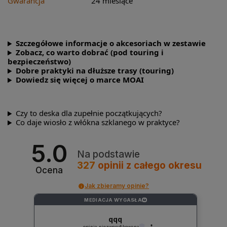
Gwarancja
24 miesiące
Szczegółowe informacje o akcesoriach w zestawie
Zobacz, co warto dobrać (pod touring i
bezpieczeństwo)
Dobre praktyki na dłuższe trasy (touring)
Dowiedz się więcej o marce MOAI
Czy to deska dla zupełnie początkujących?
Co daje wiosło z włókna szklanego w praktyce?
5.0
Na podstawie
327
opinii
z całego okresu
Ocena
Jak zbieramy opinie?
MEDIACJA WYGASŁA
?
qqq
opinia niezweryfikowana