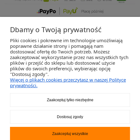
Dbamy o Twoją prywatność
Pliki cookies i pokrewne im technologie umożliwiają
ZAKUPY
poprawne działanie strony i pomagają nam
dostosować ofertę do Twoich potrzeb. Możesz
zaakceptować wykorzystanie przez nas wszystkich tych
POMOC
plików i przejść do sklepu lub dostosować użycie
plików do swoich preferencji, wybierając opcję
"Dostosuj zgody".
MOJE KONTO
Więcej o plikach cookies przeczytasz w naszej Polityce
prywatności.
INFORMACJE
Zaakceptuj tylko niezbędne
2K-Invest Sp. j. Ul. Św. Wojciecha 60, 41-922 Radzionków, śląskie NIP: 645-241-94-
Dostosuj zgody
33 REGON: 240545854
Napisz
sklep@activegames.pl
lub zadzwoń
+48796521697
Zaakceptuj wszystkie