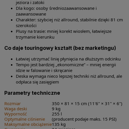
jeziora i zatoki
Dla kogo: osoby średniozaawansowane i
zaawansowane
Charakter: szybciej niż allround, stabilnie dzięki 81 cm
szerokości
Plusy na trasie: mniej korekt wiosłem, łatwiejsze
trzymanie kierunku
Co daje touringowy kształt (bez marketingu)
Łatwiej utrzymać linię płynięcia na dłuższym odcinku
Tempo jest bardziej „ekonomiczne” – mniej energii
idzie w falowanie i skręcanie
Deska wymaga nieco lepszej techniki niż allround, ale
odpłaca się zasięgiem
Parametry techniczne
Rozmiar
350 × 81 × 15 cm (11'6" × 31" × 6")
Waga deski
9 kg
Wyporność
255 l
Optymalne ciśnienie
(producent podaje maks. 15 PSI)
Maksymalne obciążenie
135 kg