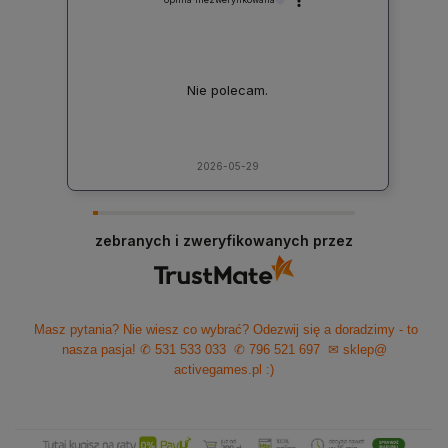
Nie polecam.
2026-05-29
zebranych i zweryfikowanych przez
Masz pytania? Nie wiesz co wybrać? Odezwij się a doradzimy - to
nasza pasja!
✆ 531 533 033
✆ 796 521 697
✉ sklep@
activegames.pl
:)