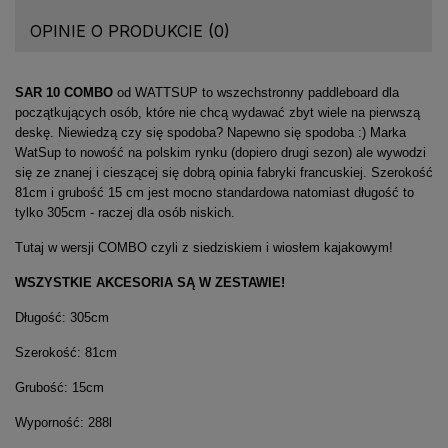
OPINIE O PRODUKCIE (0)
SAR 10 COMBO
od WATTSUP to wszechstronny paddleboard dla
początkujących osób, które nie chcą wydawać zbyt wiele na pierwszą
deskę. Niewiedzą czy się spodoba? Napewno się spodoba :) Marka
WatSup to nowość na polskim rynku (dopiero drugi sezon) ale wywodzi
się ze znanej i cieszącej się dobrą opinia fabryki francuskiej. Szerokość
81cm i grubość 15 cm jest mocno standardowa natomiast długość to
tylko 305cm - raczej dla osób niskich.
Tutaj w wersji COMBO czyli z siedziskiem i wiosłem kajakowym!
WSZYSTKIE AKCESORIA SĄ W ZESTAWIE!
Długość: 305cm
Szerokość: 81cm
Grubość: 15cm
Wyporność: 288l