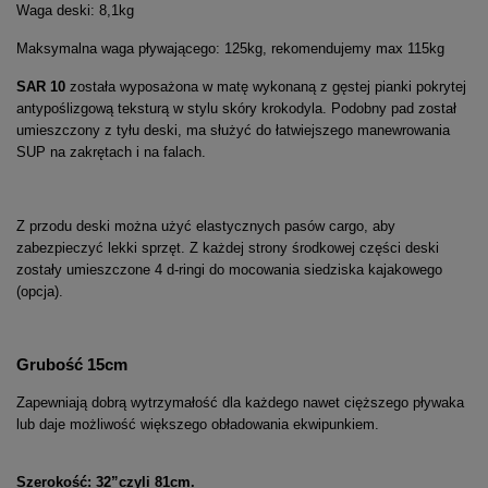
Waga deski: 8,1kg
Maksymalna waga pływającego: 125kg, rekomendujemy max 115kg
SAR 10
została wyposażona w matę wykonaną z gęstej pianki pokrytej
antypoślizgową teksturą w stylu skóry krokodyla. Podobny pad został
umieszczony z tyłu deski, ma służyć do łatwiejszego manewrowania
SUP na zakrętach i na falach.
Z przodu deski można użyć elastycznych pasów cargo, aby
zabezpieczyć lekki sprzęt. Z każdej strony środkowej części deski
zostały umieszczone 4 d-ringi do mocowania siedziska kajakowego
(opcja).
Grubość 15cm
Zapewniają dobrą wytrzymałość dla każdego nawet cięższego pływaka
lub daje możliwość większego obładowania ekwipunkiem.
Szerokość: 32”czyli 81cm.