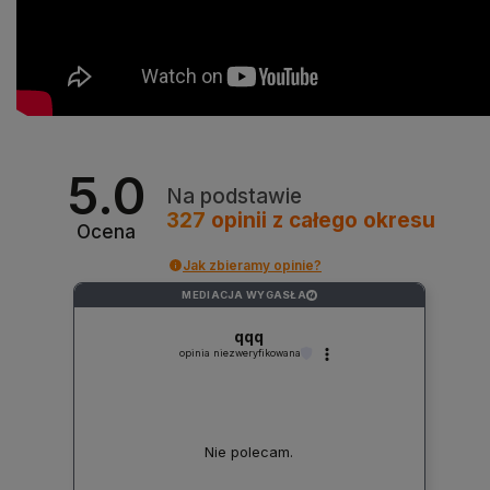
5.0
Na podstawie
327
opinii
z całego okresu
Ocena
Jak zbieramy opinie?
MEDIACJA WYGASŁA
?
qqq
opinia niezweryfikowana
Nie polecam.