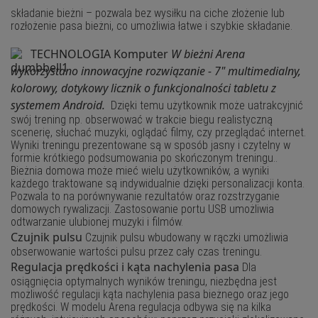
składanie bieżni – pozwala bez wysiłku na ciche złożenie lub
rozłożenie pasa bieżni, co umożliwia łatwe i szybkie składanie.
TECHNOLOGIA
Komputer
W bieżni Arena
wykorzystano innowacyjne rozwiązanie - 7" multimedialny,
kolorowy, dotykowy licznik o funkcjonalności tabletu z
systemem Android.
Dzięki temu użytkownik może uatrakcyjnić
swój trening np. obserwować w trakcie biegu realistyczną
scenerię, słuchać muzyki, oglądać filmy, czy przeglądać internet.
Wyniki treningu prezentowane są w sposób jasny i czytelny w
formie krótkiego podsumowania po skończonym treningu..
Bieżnia domowa może mieć wielu użytkowników, a wyniki
każdego traktowane są indywidualnie dzięki personalizacji konta.
Pozwala to na porównywanie rezultatów oraz rozstrzyganie
domowych rywalizacji. Zastosowanie portu USB umożliwia
odtwarzanie ulubionej muzyki i filmów.
Czujnik pulsu
Czujnik pulsu wbudowany w rączki umożliwia
obserwowanie wartości pulsu przez cały czas treningu.
Regulacja prędkości i kąta nachylenia pasa
Dla
osiągnięcia optymalnych wyników treningu, niezbędna jest
możliwość regulacji kąta nachylenia pasa bieżnego oraz jego
prędkości. W modelu Arena regulacja odbywa się na kilka