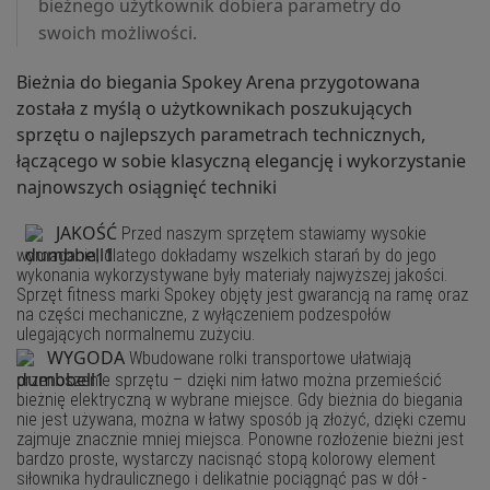
bieżnego użytkownik dobiera parametry do
swoich możliwości.
Bieżnia do biegania Spokey Arena przygotowana
została z myślą o użytkownikach poszukujących
sprzętu o najlepszych parametrach technicznych,
łączącego w sobie klasyczną elegancję i wykorzystanie
najnowszych osiągnięć techniki
JAKOŚĆ
Przed naszym sprzętem stawiamy wysokie
wymagania, dlatego dokładamy wszelkich starań by do jego
wykonania wykorzystywane były materiały najwyższej jakości.
Sprzęt fitness marki Spokey objęty jest gwarancją na ramę oraz
na części mechaniczne, z wyłączeniem podzespołów
ulegających normalnemu zużyciu.
WYGODA
Wbudowane rolki transportowe ułatwiają
przenoszenie sprzętu – dzięki nim łatwo można przemieścić
bieżnię elektryczną w wybrane miejsce. Gdy bieżnia do biegania
nie jest używana, można w łatwy sposób ją złożyć, dzięki czemu
zajmuje znacznie mniej miejsca. Ponowne rozłożenie bieżni jest
bardzo proste, wystarczy nacisnąć stopą kolorowy element
siłownika hydraulicznego i delikatnie pociągnąć pas w dół -