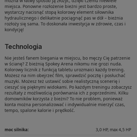
można w łatwy sposób ją złożyć, dzięki czemu niewiele
miejsca. Ponowne rozłożenie bieżni jest bardzo proste,
wystarczy nacisnąć stopą kolorowy element siłownika
hydraulicznego i delikatnie pociągnąć pas w dół – bieżnia
rozłoży się sama. To doskonała inwestycja w zdrowie, czas i
kondycję!
Technologia
Nie jesteś fanem biegania w miejscu, bo męczy Cię patrzenie
w ścianę? Z bieżnią Spokey Arena nikomu nie grozi nuda.
Kolorowy licznik z funkcją tabletu urozmaici każdy trening.
Możesz na nim obejrzeć film, sprawdzić pocztę i posłuchać
muzyki. Możesz też ustawić sobie realistyczną scenerię i
cieszyć się pięknymi widokami. Po każdym treningu zobaczysz
rezultaty z możliwością porównania ich z poprzednimi. Kilku
domowników korzysta z bieżni? To nie problem, ponieważ
konta można personalizować i indywidualnie mierzyć czas,
tempo, spalone kalorie i prędkość.
moc silnika
:
3,0 HP, max 4,5 HP