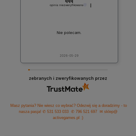
qqq
opinia niezweryfikowana
Nie polecam.
2026-05-29
zebranych i zweryfikowanych przez
Masz pytania? Nie wiesz co wybrać? Odezwij się a doradzimy - to
nasza pasja!
✆ 531 533 033
✆ 796 521 697
✉ sklep@
activegames.pl
:)