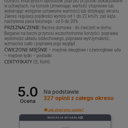
różnych, intuicyjnych sposobów: poprzez przyciski zlokalizowane
w uchwytach, na konsoli (zmieniając wartość stopniowo lub
wybierając wstępnie ustawione wartości) lub dotykając ekranu.
Zakres regulacji prędkości wynosi od 1 do 22 km/h, zaś kąta
nachylenia pasa bieżnego - od 0 do 20%.
PRZEZNACZENIE:
Bieżnia domowa - do ćwiczeń w domu.
Bieganie na bieżni przynosi wszechstronne korzyści: poprawia
wydolność układu oddechowego, poprawia wytrzymałość,
wzmacnia ciało i poprawia jego wygląd.
ĆWICZONE MIĘŚNIE
– mięśnie dwugłowe i czworogłowe uda
– mięśnie łydki – pośladki
CERTYFIKATY
CE, RoHS
5.0
Na podstawie
327
opinii
z całego okresu
Ocena
Jak zbieramy opinie?
MEDIACJA WYGASŁA
?