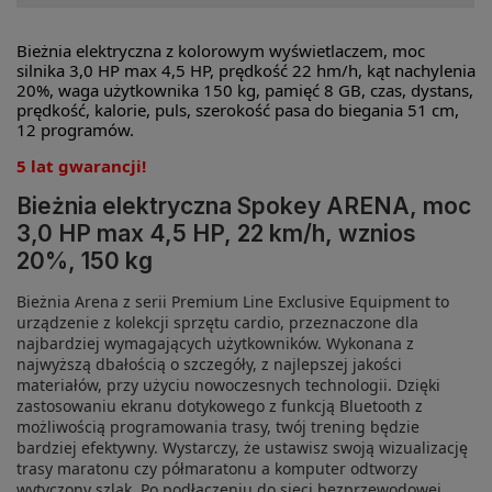
Bieżnia elektryczna z kolorowym wyświetlaczem, moc
silnika 3,0 HP max 4,5 HP, prędkość 22 hm/h, kąt nachylenia
20%, waga użytkownika 150 kg, pamięć 8 GB, czas, dystans,
prędkość, kalorie, puls, szerokość pasa do biegania 51 cm,
12 programów.
5 lat gwarancji!
Bieżnia elektryczna Spokey ARENA, moc
3,0 HP max 4,5 HP, 22 km/h, wznios
20%, 150 kg
Bieżnia Arena z serii Premium Line Exclusive Equipment to
urządzenie z kolekcji sprzętu cardio, przeznaczone dla
najbardziej wymagających użytkowników. Wykonana z
najwyższą dbałością o szczegóły, z najlepszej jakości
materiałów, przy użyciu nowoczesnych technologii. Dzięki
zastosowaniu ekranu dotykowego z funkcją Bluetooth z
możliwością programowania trasy, twój trening będzie
bardziej efektywny. Wystarczy, że ustawisz swoją wizualizację
trasy maratonu czy półmaratonu a komputer odtworzy
wytyczony szlak. Po podłączeniu do sieci bezprzewodowej