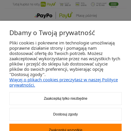
Dbamy o Twoją prywatność
Pliki cookies i pokrewne im technologie umożliwiają
ZAKUPY
poprawne działanie strony i pomagają nam
dostosować ofertę do Twoich potrzeb. Możesz
zaakceptować wykorzystanie przez nas wszystkich tych
POMOC
plików i przejść do sklepu lub dostosować użycie
plików do swoich preferencji, wybierając opcję
"Dostosuj zgody".
MOJE KONTO
Więcej o plikach cookies przeczytasz w naszej Polityce
prywatności.
INFORMACJE
Zaakceptuj tylko niezbędne
2K-Invest Sp. j. Ul. Św. Wojciecha 60, 41-922 Radzionków, śląskie NIP: 645-241-94-
Dostosuj zgody
33 REGON: 240545854
Napisz
sklep@activegames.pl
lub zadzwoń
+48796521697
Zaakceptuj wszystkie