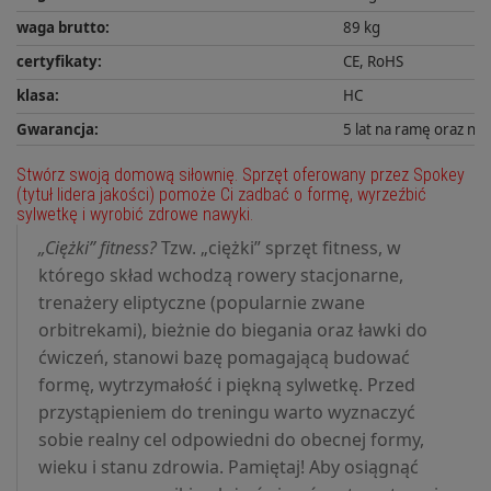
waga brutto
:
89 kg
certyfikaty
:
CE, RoHS
klasa
:
HC
Gwarancja
:
5 lat na ramę oraz n
Stwórz swoją domową siłownię. Sprzęt oferowany przez Spokey
(tytuł lidera jakości) pomoże Ci zadbać o formę, wyrzeźbić
sylwetkę i wyrobić zdrowe nawyki.
„Ciężki” fitness?
Tzw. „ciężki” sprzęt fitness, w
którego skład wchodzą rowery stacjonarne,
trenażery eliptyczne (popularnie zwane
orbitrekami), bieżnie do biegania oraz ławki do
ćwiczeń, stanowi bazę pomagającą budować
formę, wytrzymałość i piękną sylwetkę. Przed
przystąpieniem do treningu warto wyznaczyć
sobie realny cel odpowiedni do obecnej formy,
wieku i stanu zdrowia. Pamiętaj! Aby osiągnąć