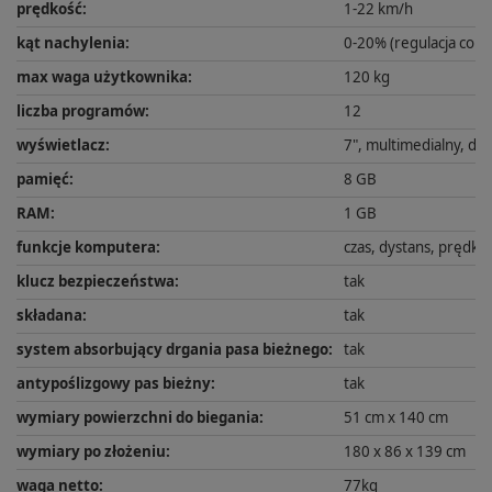
prędkość
:
1-22 km/h
kąt nachylenia
:
0-20% (regulacja co 1
max waga użytkownika
:
120 kg
liczba programów
:
12
wyświetlacz
:
7", multimedialny, do
pamięć
:
8 GB
RAM
:
1 GB
funkcje komputera
:
czas, dystans, prędkoś
klucz bezpieczeństwa
:
tak
składana
:
tak
system absorbujący drgania pasa bieżnego
:
tak
antypoślizgowy pas bieżny
:
tak
wymiary powierzchni do biegania
:
51 cm x 140 cm
wymiary po złożeniu
:
180 x 86 x 139 cm
waga netto
:
77kg