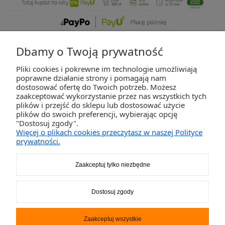
Dbamy o Twoją prywatność
Pliki cookies i pokrewne im technologie umożliwiają
ZAKUPY
poprawne działanie strony i pomagają nam
dostosować ofertę do Twoich potrzeb. Możesz
zaakceptować wykorzystanie przez nas wszystkich tych
POMOC
plików i przejść do sklepu lub dostosować użycie
plików do swoich preferencji, wybierając opcję
"Dostosuj zgody".
MOJE KONTO
Więcej o plikach cookies przeczytasz w naszej Polityce
prywatności.
INFORMACJE
Zaakceptuj tylko niezbędne
2K-Invest Sp. j. Ul. Św. Wojciecha 60, 41-922 Radzionków, śląskie NIP: 645-241-94-
Dostosuj zgody
33 REGON: 240545854
Napisz
sklep@activegames.pl
lub zadzwoń
+48796521697
Zaakceptuj wszystkie