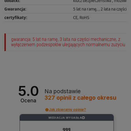
dodatki
:
klucz bezpieczeństwa
,
możliwość
Gwarancja
:
5 lat na ramę,
,
2 lata na części
certyfikaty
:
CE, RoHS
gwarancja: 5 lat na ramę, 3 lata na części mechaniczne, z
wyłączeniem podzespołów ulegających normalnemu zużyciu
5.0
Na podstawie
327
opinii
z całego okresu
Ocena
Jak zbieramy opinie?
MEDIACJA WYGASŁA
?
qqq