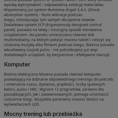
wysoką wytrzymałość i odpowiednią selekcję materiałów.
Wspomniany już system tłumienia drgań S.A.S. (Shock
absorption system) – tłumi wibracje podczas
biegu, zmniejszając tym samym obciążenie stawów.
Dodatkowo system ECP (Ergonomicaly designed control
panel) pozwala na łatwy i intuicyjny sposób sterowania
urządzeniem. Na panelu umieszczono również dok
multimedialny, na którym położyć możesz tablet i cieszyć się
ulubioną muzyką albo filmami podczas biegu. Bieżnia posiada
wbudowany czujnik pulsu - nie potrzebujesz już więc
dodatkowych urządzeń, by bezpiecznie i efektywnie ćwiczyć.
Komputer
Bieżnia elektryczna Movena posiada również komputer
pozwalający na dobranie odpowiedniego treningu do potrzeb
i zmierzenie czasu, dystansu, prędkości, liczby spalonych
kalorii, pulsu i HRC. Wgrane 12 programów, zarówno dla
początkujących, jak i zaawansowanych, pomaga urozmaicić
codzienne biegi. Wszystkie parametry możesz śledzić na
wyświetlaczach LED.
Mocny trening lub przebieżka