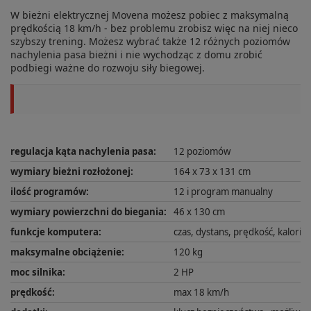
W bieżni elektrycznej Movena możesz pobiec z maksymalną
prędkością 18 km/h - bez problemu zrobisz więc na niej nieco
szybszy trening. Możesz wybrać także 12 różnych poziomów
nachylenia pasa bieżni i nie wychodząc z domu zrobić
podbiegi ważne do rozwoju siły biegowej.
regulacja kąta nachylenia pasa
:
12 poziomów
wymiary bieżni rozłożonej
:
164 x 73 x 131 cm
ilość programów
:
12 i program manualny
wymiary powierzchni do biegania
:
46 x 130 cm
funkcje komputera
:
czas, dystans, prędkość, kalorie,
maksymalne obciążenie
:
120 kg
moc silnika
:
2 HP
prędkość
:
max 18 km/h