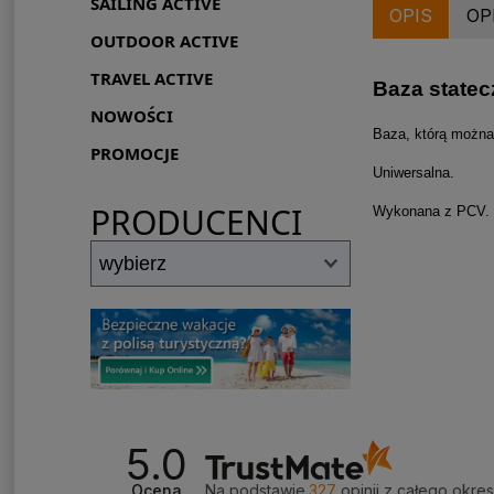
SAILING ACTIVE
OPIS
OP
OUTDOOR ACTIVE
TRAVEL ACTIVE
Baza statec
NOWOŚCI
Baza, którą można 
PROMOCJE
Uniwersalna.
PRODUCENCI
Wykonana z PCV.
5.0
Ocena
Na podstawie
327
opinii
z całego okre