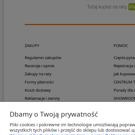
ZAKUPY
POMOC
Regulamin zakupów
Częste pyta
Recenzje i opinie
Rejestracja
Zakupy na raty
Jak kupowa
Formy płatności
CENTRUM 
Koszt dostawy
Porady dla
Reklamacje i zwroty
SHOWROOM: 
Zmieści się do kampera?
Dbamy o Twoją prywatność
PayPo odroczona płatność
Pliki cookies i pokrewne im technologie umożliwiają popra
wszystkich tych plików i przejść do sklepu lub dostosować u