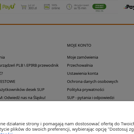
MOJE KONTO
nia
Moje zamówienia
 urządzeń PLB \ EPIRB przewodnik
Przechowalnia
ć?
Ustawienia konta
TESTOWE
Ochrona danych osobowych
 użytkowników desek SUP
Polityka prywatności
Odwiedź nas na Śląsku!
SUP - pytania i odpowiedzi
Wyprzedaż magazynu
wne działanie strony i pomagają nam dostosować ofertę do Twoi
życie plików do swoich preferencji, wybierając opcję "Dostosuj z