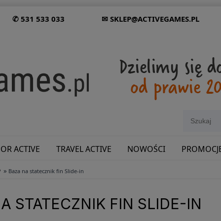
✆ 531 533 033
✉ SKLEP@ACTIVEGAMES.PL
OR ACTIVE
TRAVEL ACTIVE
NOWOŚCI
PROMOCJ
»
P
Baza na statecznik fin Slide-in
SHOWROOM: ODWIEDŹ NAS NA ŚLĄSKU!
A STATECZNIK FIN SLIDE-IN