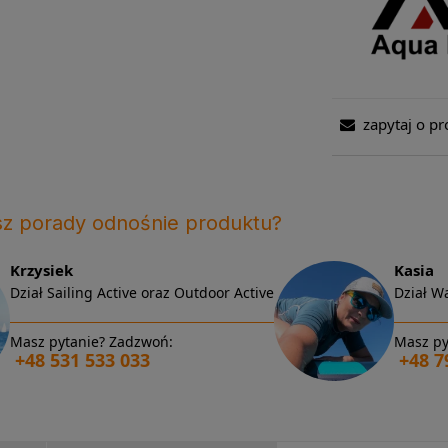
zapytaj o pr
sz porady odnośnie produktu?
Krzysiek
Kasia
Dział Sailing Active oraz Outdoor Active
Dział Wa
Masz pytanie? Zadzwoń:
Masz py
+48 531 533 033
+48 7