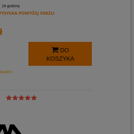
24 godziny
SYŁKA POWYŻEJ 500ZŁ!
ł
DO
KOSZYKA
owalni