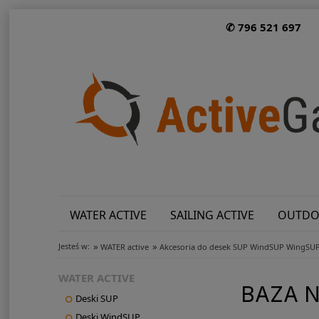
✆ 796 521 697
WATER ACTIVE
SAILING ACTIVE
OUTDO
»
»
Jesteś w:
WATER active
Akcesoria do desek SUP WindSUP WingSU
WATER ACTIVE
BAZA N
Deski SUP
Deski WindSUP