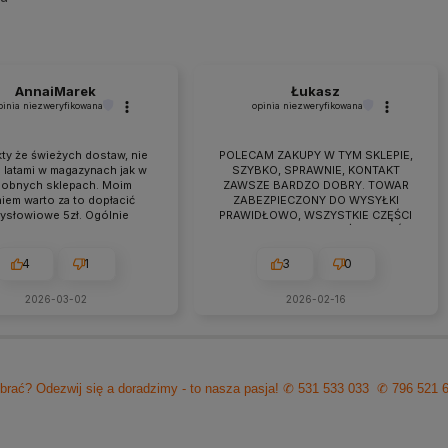
AnnaiMarek
Łukasz
pinia niezweryfikowana
opinia niezweryfikowana
ty że świeżych dostaw, nie
POLECAM ZAKUPY W TYM SKLEPIE,
 latami w magazynach jak w
SZYBKO, SPRAWNIE, KONTAKT
obnych sklepach. Moim
ZAWSZE BARDZO DOBRY. TOWAR
iem warto za to dopłacić
ZABEZPIECZONY DO WYSYŁKI
zysłowiowe 5zł. Ogólnie
PRAWIDŁOWO, WSZYSTKIE CZĘŚCI
raca przebiega owocnie od
BYŁY W ZESTAWIE. jEŻELI KTOŚ
 7 lat. Jeśli pojawiają się
PLANUJE ZAKUP TO NAPEWNO
eś problemy zawsze można
WARTO TUTAJ
4
1
3
0
zyć na szybką pomoc czy
ultacje i rzeczową rade.
2026-03-02
2026-02-16
cam z czystym sumieniem!
brać? Odezwij się a doradzimy - to nasza pasja!
✆ 531 533 033
✆ 796 521 