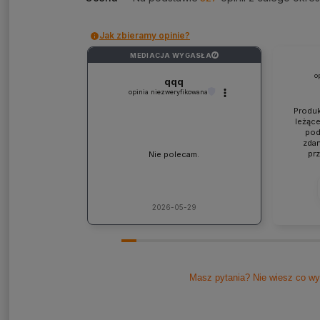
Jak zbieramy opinie?
MEDIACJA WYGASŁA
?
o
qqq
opinia niezweryfikowana
Produk
leżące
pod
zdan
pr
Nie polecam.
współp
ponad
jaki
lic
kons
2026-05-29
Pole
Masz pytania? Nie wiesz co wy