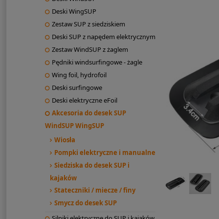
Deski WingSUP
Zestaw SUP z siedziskiem
Deski SUP z napędem elektrycznym
Zestaw WindSUP z żaglem
Pędniki windsurfingowe - żagle
Wing foil, hydrofoil
Deski surfingowe
Deski elektryczne eFoil
Akcesoria do desek SUP
WindSUP WingSUP
Wiosła
Pompki elektryczne i manualne
Siedziska do desek SUP i
kajaków
Stateczniki / miecze / finy
Smycz do desek SUP
Silniki elektryczne do SUP i kajaków