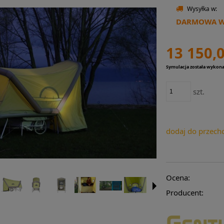
Wysyłka w:
DARMOWA WY
13 150,0
Symulacja została wykon
szt.
dodaj do przech
Ocena:
Producent: