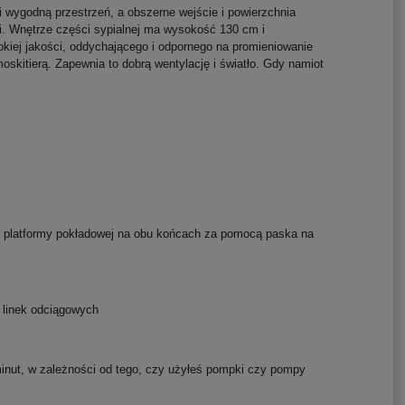
 wygodną przestrzeń, a obszerne wejście i powierzchnia
i.
Wnętrze części sypialnej ma wysokość 130 cm i
iej jakości, oddychającego i odpornego na promieniowanie
moskitierą.
Zapewnia to dobrą wentylację i światło.
Gdy namiot
y platformy pokładowej na obu końcach za pomocą paska na
 linek odciągowych
minut, w zależności od tego, czy użyłeś pompki czy pompy