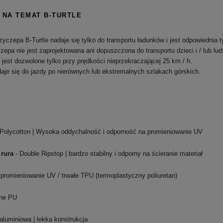
 NA TEMAT B-TURTLE
zyczepa B-Turtle nadaje się tylko do transportu ładunków i jest odpowiednia t
zepa nie jest zaprojektowana ani dopuszczona do transportu dzieci i / lub lud
 jest dozwolone tylko przy prędkości nieprzekraczającej 25 km / h.
daje się do jazdy po nierównych lub ekstremalnych szlakach górskich.
Polycotton |
Wysoka oddychalność i odporność na promieniowanie UV
 rura
- Double Ripstop |
bardzo stabilny i odporny na ścieranie materiał
promieniowanie UV / trwałe TPU (termoplastyczny poliuretan)
ane PU
aluminiowa |
lekka konstrukcja