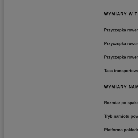
WYMIARY W 
Przyczepka rowe
Przyczepka rowe
Przyczepka rowe
Taca transportow
WYMIARY NA
Rozmiar po spak
Tryb namiotu pow
Platforma pokła