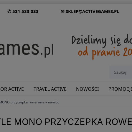
✆ 531 533 033
✉ SKLEP@ACTIVEGAMES.PL
OR ACTIVE
TRAVEL ACTIVE
NOWOŚCI
PROMOCJ
e MONO przyczepka rowerowa + namiot
SHOWROOM: ODWIEDŹ NAS NA ŚLĄSKU!
TLE MONO PRZYCZEPKA ROWE