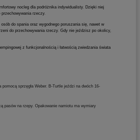
fortowy nocleg dla podróżnika indywidualisty. Dzięki niej
o przechowywania rzeczy.
2 osób do spania oraz wygodnego poruszania się, nawet w
zeni do przechowywania rzeczy. Gdy nie jeździsz po okolicy,
mpingowej z funkcjonalnością i łatwością zwiedzania świata
za pomocą sprzęgła Weber.
B-Turtle jeździ na dwóch 16-
ocą pasów na rzepy. Opakowanie n
amiotu ma wymiary