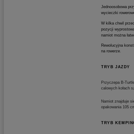
Jednoosobowa p
rz
wycieczki rowero
W kilka chwil prz
pozycji wyprostowa
namiot można łat
Rewolucyjna konst
na rowerze.
TRYB JAZDY
Przyczepa B-Turtl
calowych kołach sz
Namiot znajduje s
opakowania 105 cm
TRYB KEMPI