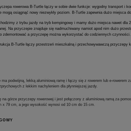
yczepa rowerowa B-Turtle łączy w sobie dwie funkcje: wygodny transport i kom
we mogą osiągnąć nowy
niezwykły
poziom. B-Turtle zapewnia dużo miejsca d
echodzimy z trybu jazdy na tryb kempingowy i mamy dużo miejsca nawet dla 
nej. Na przyczepie znajduje się nadmuchiwany namiot apod nim dużo przestr
wo zdemontować a przyczepę można wykorzystać do codziennych czynności.
rukcja B-Turtle łączy przestrzeń mieszkalną i przechowywawczą przyczepy ke
e ma podwójną, lekką aluminiową ramę i łączy się z rowerem lub e-rowerem 
prychowych z lekkim nachyleniem dla płynniejszej jazdy.
ię na górze przyczepy rowerowej i jest połączony z aluminiową ramą za pom
 x 79 cm, a jego wysokość wynosi od 10 cm do 15 cm.
NGOWY