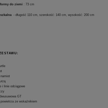
tformy do ziemi
: 73 cm
szkalna
- długość 110 cm, szerokość: 140 cm, wysokość: 200 cm
ZESTAWU:
rtle
ot
namiot
urzą
 i linie odciągowe
czy
 dwusuwowa GT
powietrza ze wskaźnikiem