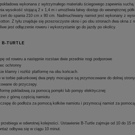
a pokładowa wykonana z wytrzymałego materiału ściegowego zapewnia suchą i
a wysokość stojącą 2 x 1,4 m i umożliwia łatwy dostęp do wewnętrznej półk
trzeń do spania 210 cm x 80 cm.
Nadmuchiwany namiot jest wykonany z wysok
otton. Z tyłu znajduje się przezroczyste okno i po obu stronach dwa okna z 
liwe jest odłączenie roweru i wykorzystanie go do jazdy po okolicy.
 B-TURTLE
pę od roweru a następnie rozstaw dwie przednie nogi podporowe
iec ochronny
ie klamry i rozłóż platformę na obu końcach.
 w torbie pakunkowej dwa pręty mocujące są przymocowane do dolnej stron
cowane do przyczepy.
formę pokładową za pomocą pompki lub pompy elektrycznej
amo z górną częścią namiotu
czepę do podłoża za pomocą kołków namiotu i przymocuj namiot za pomocą
przebiega w odwrotnej kolejności.
Ustawienie B-Turtle zajmuje od 10 do 15 
taż odbywa się w ciągu 10 minut.