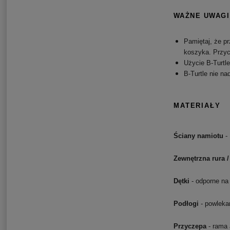
WAŻNE UWAGI
Pamiętaj, że pr
koszyka.
Przyc
Użycie B-Turtle
B-Turtle nie na
MATERIAŁY
Ściany namiotu
- 
Zewnętrzna rura /
Dętki
- odporne na 
Podłogi
- powlek
Przyczepa
- rama 