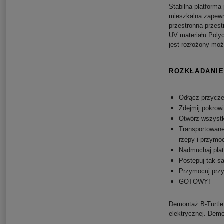
Stabilna platform
mieszkalna zapewni
przestronną przes
UV materiału Polyc
jest rozłożony moż
ROZKŁADANIE
Odłącz przycze
Zdejmij pokrow
Otwórz wszystk
Transportowane
rzepy i przymo
Nadmuchaj plat
Postępuj tak s
Przymocuj przy
GOTOWY!
Demontaż B-Turtle 
elektrycznej.
Demon