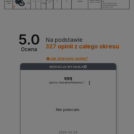
5.0
Na podstawie
327
opinii
z całego okresu
Ocena
Jak zbieramy opinie?
MEDIACJA WYGASŁA
?
qqq
opinia niezweryfikowana
Nie polecam.
2026-05-29