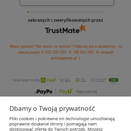
zebranych i zweryfikowanych przez
Masz pytania? Nie wiesz co wybrać? Odezwij się a doradzimy - to
nasza pasja!
✆ 531 533 033
✆ 796 521 697
✉ sklep@
activegames.pl
:)
Dbamy o Twoją prywatność
Pliki cookies i pokrewne im technologie umożliwiają
ZAKUPY
poprawne działanie strony i pomagają nam
dostosować ofertę do Twoich potrzeb. Możesz