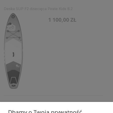
Deska SUP F2 dziecięca Pirate Kids 8.2
1 100,00 ZŁ
Deska SUP F2 dziecięca Samoa Kid 9.2
Dbamy o Twoją prywatność