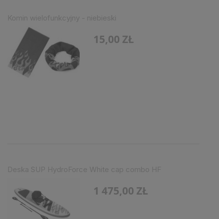
Komin wielofunkcyjny - niebieski
15,00 ZŁ
Deska SUP HydroForce White cap combo HF
1 475,00 ZŁ