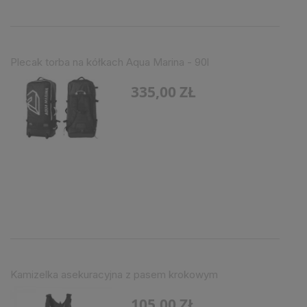
Plecak torba na kółkach Aqua Marina - 90l
335,00 ZŁ
Kamizelka asekuracyjna z pasem krokowym
105,00 ZŁ