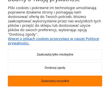
1 599,00 ZŁ
Pliki cookies i pokrewne im technologie umożliwiają
poprawne działanie strony i pomagają nam
dostosować ofertę do Twoich potrzeb. Możesz
zaakceptować wykorzystanie przez nas wszystkich tych
plików i przejść do sklepu lub dostosować użycie
plików do swoich preferencji, wybierając opcję
"Dostosuj zgody".
Więcej o plikach cookies przeczytasz w naszej Polityce
prywatności.
Zaakceptuj tylko niezbędne
Dostosuj zgody
Zaakceptuj wszystkie
Deska SUP F2 Guardian 11.8 red
2 400,00 ZŁ