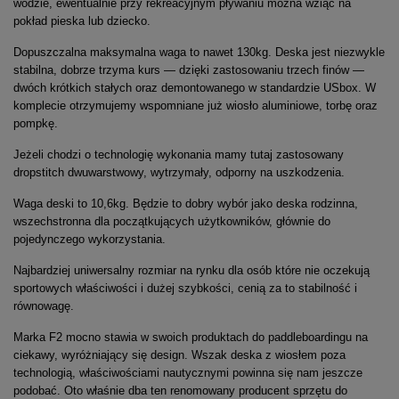
wodzie, ewentualnie przy rekreacyjnym pływaniu można wziąć na
pokład pieska lub dziecko.
Dopuszczalna maksymalna waga to nawet
130kg
.
Deska jest niezwykle
stabilna, dobrze trzyma
kurs — dzięki
zastosowaniu trzech
finów —
dwóch
krótkich stałych oraz demontowanego w standardzie
USbox
.
W
komplecie otrzymujemy wspomniane już wiosło aluminiowe, torbę oraz
pompkę.
Jeżeli chodzi o technologię wykonania mamy tutaj zastosowany
dropstitch
dwuwarstwowy, wytrzymały, odporny na uszkodzenia.
Waga deski to 10,
6kg
.
Będzie to dobry wybór jako deska rodzinna,
wszechstronna dla początkujących użytkowników, głównie do
pojedynczego wykorzystania.
Najbardziej uniwersalny rozmiar na rynku dla osób które nie oczekują
sportowych właściwości i dużej szybkości, cenią za to stabilność i
równowagę.
Marka
F2
mocno stawia w swoich produktach do
paddleboardingu
na
ciekawy, wyróżniający się design. Wszak deska z wiosłem poza
technologią, właściwościami nautycznymi powinna się nam jeszcze
podobać. Oto właśnie dba ten renomowany producent sprzętu do