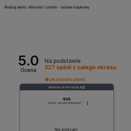
Rodzaj deski: Allround / combo - zestaw kajakowy
5.0
Na podstawie
327
opinii
z całego okresu
Ocena
Jak zbieramy opinie?
MEDIACJA WYGASŁA
?
qqq
opinia niezweryfikowana
Nie polecam.