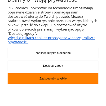
Pliki cookies i pokrewne im technologie umożliwiają
ZAKUPY
poprawne działanie strony i pomagają nam
dostosować ofertę do Twoich potrzeb. Możesz
zaakceptować wykorzystanie przez nas wszystkich tych
POMOC
plików i przejść do sklepu lub dostosować użycie
plików do swoich preferencji, wybierając opcję
"Dostosuj zgody".
MOJE KONTO
Więcej o plikach cookies przeczytasz w naszej Polityce
prywatności.
INFORMACJE
Zaakceptuj tylko niezbędne
2K-Invest Sp. j. Ul. Św. Wojciecha 60, 41-922 Radzionków, śląskie NIP: 645-241-94-
Dostosuj zgody
33 REGON: 240545854
Napisz
sklep@activegames.pl
lub zadzwoń
+48796521697
Zaakceptuj wszystkie
Pokaż pełną wersję strony
Sklep internetowy Shoper.pl