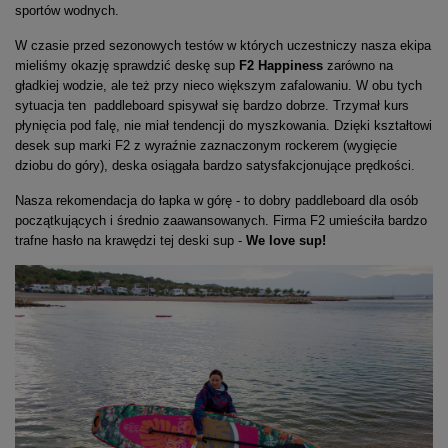
sportów wodnych.
W czasie przed sezonowych testów w których uczestniczy nasza ekipa
mieliśmy okazję sprawdzić deskę sup
F2 Happiness
zarówno na
gładkiej wodzie, ale też przy nieco większym zafalowaniu. W obu tych
sytuacja ten paddleboard spisywał się bardzo dobrze. Trzymał kurs
płynięcia pod falę, nie miał tendencji do myszkowania. Dzięki kształtowi
desek sup marki F2 z wyraźnie zaznaczonym rockerem (wygięcie
dziobu do góry), deska osiągała bardzo satysfakcjonujące prędkości.
Nasza rekomendacja do łapka w górę - to dobry paddleboard dla osób
początkujących i średnio zaawansowanych. Firma F2 umieściła bardzo
trafne hasło na krawędzi tej deski sup -
We love sup!