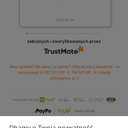
2026-05-29
zebranych i zweryfikowanych przez
Masz pytania? Nie wiesz co wybrać? Odezwij się a doradzimy - to
nasza pasja!
✆ 531 533 033
✆ 796 521 697
✉ sklep@
activegames.pl
:)
Dbamy o Twoją prywatność