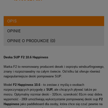
OPIS
OPINIE
OPINIE O PRODUKCIE (0)
Deska
SUP
F2
10.6
Happiness
Marka
F2
to renomowany producent desek i osprzętu windsurfingowego,
znany i rozpoznawalny na całym świecie.
Od kilku lat oferuje również
najpopularniejsze deski pompowane
SUP
.
Model
F2
Happiness
10.6
- to zestaw z myślą o osobach
rozpoczynających przygodę z
SUP,
ale
chcących pływać także po
morzu.
Optymalny rozmiar deski -
320cm
, szerokość
81cm
oraz dobra
wyporność -
280l
umożliwiają wykorzystanie pompowanej deski
sup
F2
Happiness
jako
paddleboard
dla osoby, która chce się czuć pewnie na